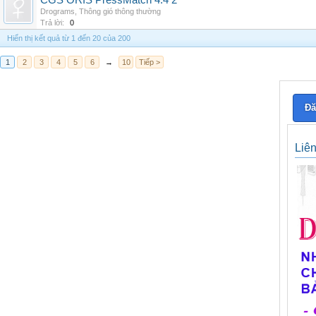
CGS ORIS PressMatch 4.4 2
Drograms
,
Thông gió thông thường
Trả lời:
0
Hiển thị kết quả từ 1 đến 20 của 200
1
2
3
4
5
6
→
10
Tiếp >
Đă
Liê