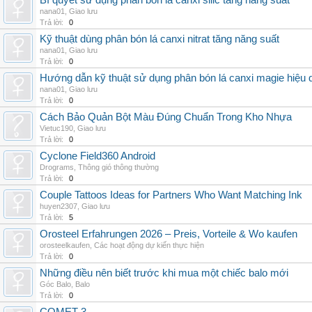
Bí quyết sử dụng phân bón lá canxi silic tăng năng suất
nana01
,
Giao lưu
Trả lời:
0
Kỹ thuật dùng phân bón lá canxi nitrat tăng năng suất
nana01
,
Giao lưu
Trả lời:
0
Hướng dẫn kỹ thuật sử dụng phân bón lá canxi magie hiệu 
nana01
,
Giao lưu
Trả lời:
0
Cách Bảo Quản Bột Màu Đúng Chuẩn Trong Kho Nhựa
Vietuc190
,
Giao lưu
Trả lời:
0
Cyclone Field360 Android
Drograms
,
Thông gió thông thường
Trả lời:
0
Couple Tattoos Ideas for Partners Who Want Matching Ink
huyen2307
,
Giao lưu
Trả lời:
5
Orosteel Erfahrungen 2026 – Preis, Vorteile & Wo kaufen
orosteelkaufen
,
Các hoạt động dự kiến thực hiện
Trả lời:
0
Những điều nên biết trước khi mua một chiếc balo mới
Góc Balo
,
Balo
Trả lời:
0