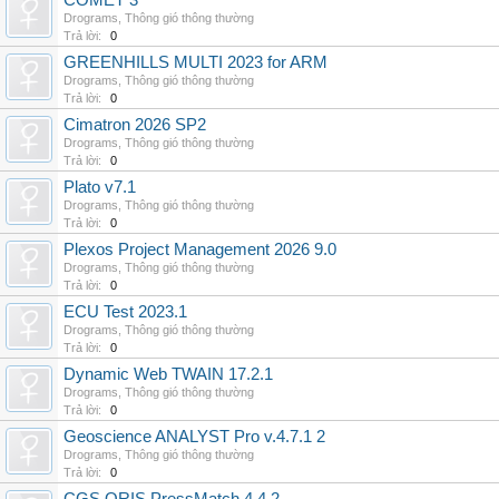
COMET 3
Drograms
,
Thông gió thông thường
Trả lời:
0
GREENHILLS MULTI 2023 for ARM
Drograms
,
Thông gió thông thường
Trả lời:
0
Cimatron 2026 SP2
Drograms
,
Thông gió thông thường
Trả lời:
0
Plato v7.1
Drograms
,
Thông gió thông thường
Trả lời:
0
Plexos Project Management 2026 9.0
Drograms
,
Thông gió thông thường
Trả lời:
0
ECU Test 2023.1
Drograms
,
Thông gió thông thường
Trả lời:
0
Dynamic Web TWAIN 17.2.1
Drograms
,
Thông gió thông thường
Trả lời:
0
Geoscience ANALYST Pro v.4.7.1 2
Drograms
,
Thông gió thông thường
Trả lời:
0