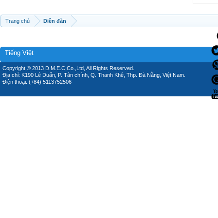
Trang chủ
Diễn đàn
Tiếng Việt
Copyright © 2013 D.M.E.C Co.,Ltd, All Rights Reserved.
Địa chỉ: K190 Lê Duẩn, P. Tân chính, Q. Thanh Khê, Thp. Đà Nẵng, Việt Nam.
Điện thoại: (+84) 5113752506