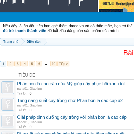
Nếu đây là lần đầu tiên bạn ghé thăm dmec.vn và có thắc mắc, bạn có th
để trở thành thành viên
để bắt đầu đăng bán sản phẩm của mình.
Trang chủ
Diễn đàn
Bài
1
2
3
4
5
6
→
10
Tiếp >
TIÊU ĐỀ
Phân bón lá cao cấp của Mỹ giúp cây phục hồi xanh tốt
nana01
,
Giao lưu
Trả lời:
0
Tăng năng suất cây trồng nhờ Phân bón lá cao cấp a2
nana01
,
Giao lưu
Trả lời:
0
Giải pháp dinh dưỡng cây trồng với phân bón lá cao cấp
nana01
,
Giao lưu
Trả lời:
0