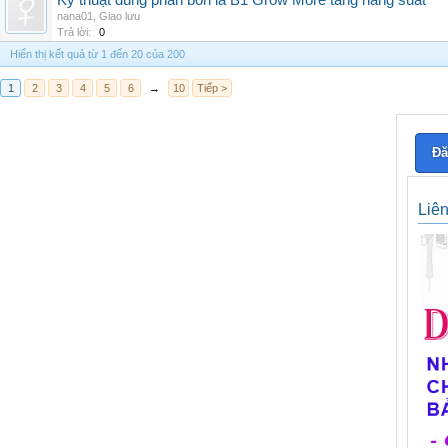
Kỹ thuật dùng phân bón lá B1 Grow More tăng năng suất
nana01
,
Giao lưu
Trả lời:
0
Hiển thị kết quả từ 1 đến 20 của 200
1
2
3
4
5
6
→
10
Tiếp >
Đă
Liê