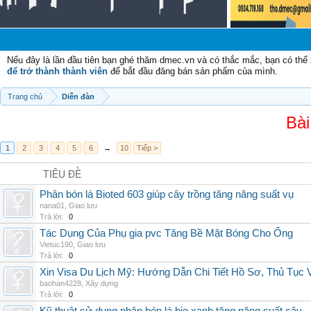
Chào
Nếu đây là lần đầu tiên bạn ghé thăm dmec.vn và có thắc mắc, bạn có th
để trở thành thành viên
để bắt đầu đăng bán sản phẩm của mình.
Trang chủ
Diễn đàn
Bài
1
2
3
4
5
6
→
10
Tiếp >
TIÊU ĐỀ
Phân bón lá Bioted 603 giúp cây trồng tăng năng suất vụ
nana01
,
Giao lưu
Trả lời:
0
Tác Dụng Của Phụ gia pvc Tăng Bề Mặt Bóng Cho Ống
Vietuc190
,
Giao lưu
Trả lời:
0
Xin Visa Du Lịch Mỹ: Hướng Dẫn Chi Tiết Hồ Sơ, Thủ Tục
baohan4228
,
Xây dựng
Trả lời:
0