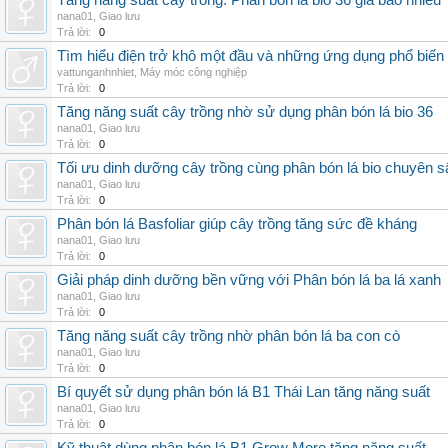
Tăng năng suất cây trồng: Phân bón lá bio 36 giá bao nhiêu
nana01
,
Giao lưu
Trả lời:
0
Tìm hiểu điện trở khô một đầu và những ứng dụng phổ biến 
vattunganhnhiet
,
Máy móc công nghiệp
Trả lời:
0
Tăng năng suất cây trồng nhờ sử dụng phân bón lá bio 36
nana01
,
Giao lưu
Trả lời:
0
Tối ưu dinh dưỡng cây trồng cùng phân bón lá bio chuyên s
nana01
,
Giao lưu
Trả lời:
0
Phân bón lá Basfoliar giúp cây trồng tăng sức đề kháng
nana01
,
Giao lưu
Trả lời:
0
Giải pháp dinh dưỡng bền vững với Phân bón lá ba lá xanh
nana01
,
Giao lưu
Trả lời:
0
Tăng năng suất cây trồng nhờ phân bón lá ba con cò
nana01
,
Giao lưu
Trả lời:
0
Bí quyết sử dụng phân bón lá B1 Thái Lan tăng năng suất
nana01
,
Giao lưu
Trả lời:
0