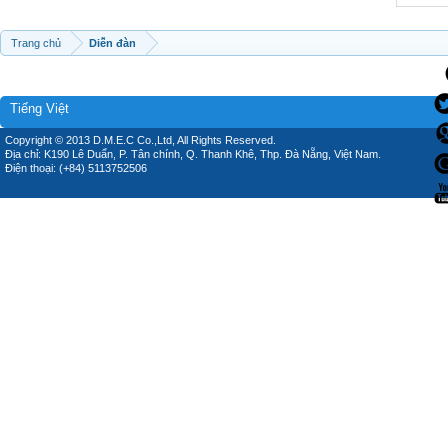
Trang chủ
Diễn đàn
Tiếng Việt
Copyright © 2013 D.M.E.C Co.,Ltd, All Rights Reserved.
Địa chỉ: K190 Lê Duẩn, P. Tân chính, Q. Thanh Khê, Thp. Đà Nẵng, Việt Nam.
Điện thoại: (+84) 5113752506