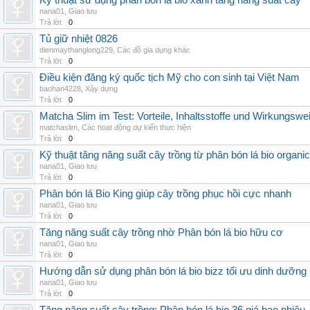
Kỹ thuật sử dụng phân bón lá bio xanh tăng năng suất cây
nana01
,
Giao lưu
Trả lời:
0
Tủ giữ nhiệt 0826
dienmaythanglong229
,
Các đồ gia dụng khác
Trả lời:
0
Điều kiện đăng ký quốc tịch Mỹ cho con sinh tại Việt Nam
baohan4228
,
Xây dựng
Trả lời:
0
Matcha Slim im Test: Vorteile, Inhaltsstoffe und Wirkungswe
matchaslim
,
Các hoạt động dự kiến thực hiện
Trả lời:
0
Kỹ thuật tăng năng suất cây trồng từ phân bón lá bio organic
nana01
,
Giao lưu
Trả lời:
0
Phân bón lá Bio King giúp cây trồng phục hồi cực nhanh
nana01
,
Giao lưu
Trả lời:
0
Tăng năng suất cây trồng nhờ Phân bón lá bio hữu cơ
nana01
,
Giao lưu
Trả lời:
0
Hướng dẫn sử dụng phân bón lá bio bizz tối ưu dinh dưỡng
nana01
,
Giao lưu
Trả lời:
0