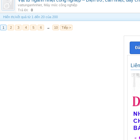
Vật tư ngành nhiệt công nghiệp – Điện trở, can nhiệt, dây ch
vattunganhnhiet
,
Máy móc công nghiệp
Trả lời:
0
Hiển thị kết quả từ 1 đến 20 của 200
1
2
3
4
5
6
→
10
Tiếp >
Đă
Liê