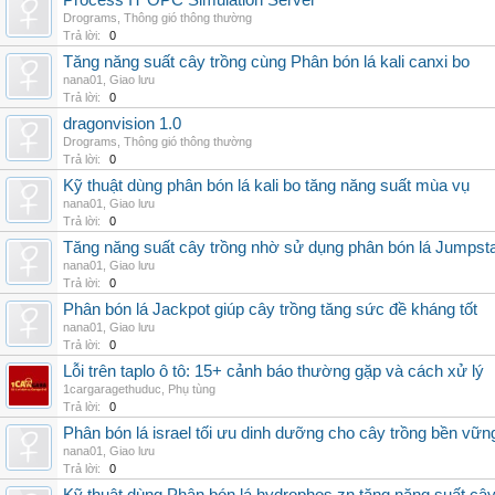
Process IT OPC Simulation Server
Drograms
,
Thông gió thông thường
Trả lời:
0
Tăng năng suất cây trồng cùng Phân bón lá kali canxi bo
nana01
,
Giao lưu
Trả lời:
0
dragonvision 1.0
Drograms
,
Thông gió thông thường
Trả lời:
0
Kỹ thuật dùng phân bón lá kali bo tăng năng suất mùa vụ
nana01
,
Giao lưu
Trả lời:
0
Tăng năng suất cây trồng nhờ sử dụng phân bón lá Jumpsta
nana01
,
Giao lưu
Trả lời:
0
Phân bón lá Jackpot giúp cây trồng tăng sức đề kháng tốt
nana01
,
Giao lưu
Trả lời:
0
Lỗi trên taplo ô tô: 15+ cảnh báo thường gặp và cách xử lý
1cargaragethuduc
,
Phụ tùng
Trả lời:
0
Phân bón lá israel tối ưu dinh dưỡng cho cây trồng bền vữn
nana01
,
Giao lưu
Trả lời:
0