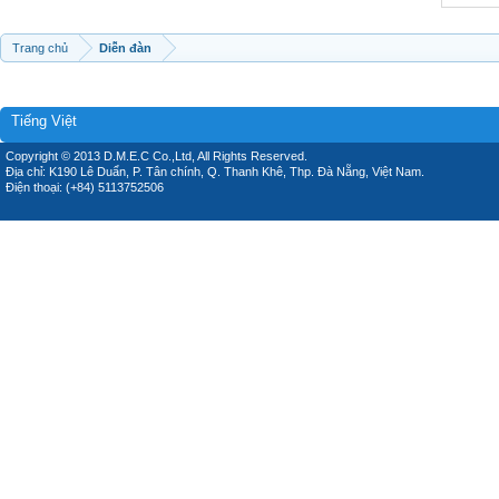
Trang chủ
Diễn đàn
Tiếng Việt
Copyright © 2013 D.M.E.C Co.,Ltd, All Rights Reserved.
Địa chỉ: K190 Lê Duẩn, P. Tân chính, Q. Thanh Khê, Thp. Đà Nẵng, Việt Nam.
Điện thoại: (+84) 5113752506