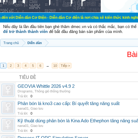
đàn Cơ Điện - Diễn đàn Cơ điện là nơi chia sẽ kiến thức kinh nghiệm trong lãn
Nếu đây là lần đầu tiên bạn ghé thăm dmec.vn và có thắc mắc, bạn có th
để trở thành thành viên
để bắt đầu đăng bán sản phẩm của mình.
Trang chủ
Diễn đàn
Bài
1
2
3
4
5
6
→
10
Tiếp >
TIÊU ĐỀ
GEOVIA Whittle 2026 v4.9 2
Drograms
,
Thông gió thông thường
Trả lời:
0
Phân bón lá kno3 cao cấp: Bí quyết tăng năng suất
nana01
,
Giao lưu
Trả lời:
0
Kỹ thuật dùng phân bón lá Kina Ado Ethephon tăng năng suấ
nana01
,
Giao lưu
Trả lời:
0