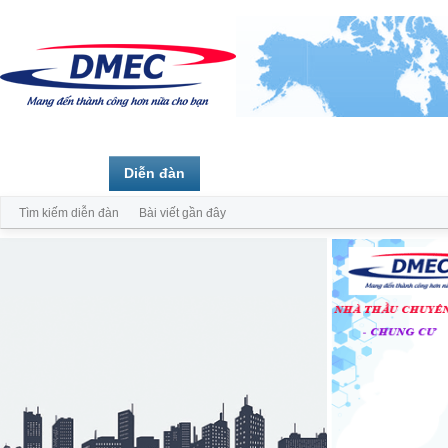
Trang chủ
Diễn đàn
Thành viên
Tìm kiếm diễn đàn
Bài viết gần đây