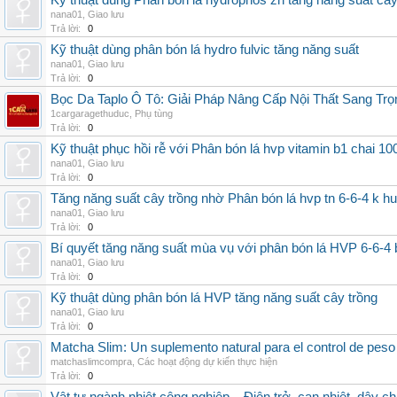
Kỹ thuật dùng Phân bón lá hydrophos zn tăng năng suất câ
nana01
,
Giao lưu
Trả lời:
0
Kỹ thuật dùng phân bón lá hydro fulvic tăng năng suất
nana01
,
Giao lưu
Trả lời:
0
Bọc Da Taplo Ô Tô: Giải Pháp Nâng Cấp Nội Thất Sang Trọ
1cargaragethuduc
,
Phụ tùng
Trả lời:
0
Kỹ thuật phục hồi rễ với Phân bón lá hvp vitamin b1 chai 10
nana01
,
Giao lưu
Trả lời:
0
Tăng năng suất cây trồng nhờ Phân bón lá hvp tn 6-6-4 k h
nana01
,
Giao lưu
Trả lời:
0
Bí quyết tăng năng suất mùa vụ với phân bón lá HVP 6-6-4 
nana01
,
Giao lưu
Trả lời:
0
Kỹ thuật dùng phân bón lá HVP tăng năng suất cây trồng
nana01
,
Giao lưu
Trả lời:
0
Matcha Slim: Un suplemento natural para el control de peso
matchaslimcompra
,
Các hoạt động dự kiến thực hiện
Trả lời:
0