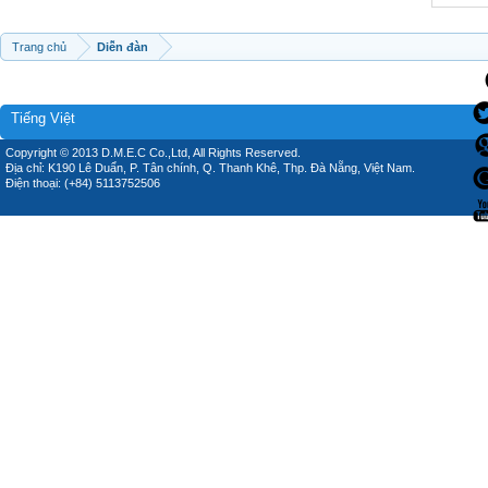
Trang chủ
Diễn đàn
Tiếng Việt
Copyright © 2013 D.M.E.C Co.,Ltd, All Rights Reserved.
Địa chỉ: K190 Lê Duẩn, P. Tân chính, Q. Thanh Khê, Thp. Đà Nẵng, Việt Nam.
Điện thoại: (+84) 5113752506