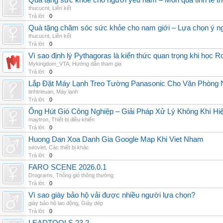
Quà tặng sức khỏe cho người yêu nam – Món quà tinh tế th
thucucnt
,
Liên kết
Trả lời:
0
Quà tặng chăm sóc sức khỏe cho nam giới – Lựa chọn ý ngh
thucucnt
,
Liên kết
Trả lời:
0
Vì sao định lý Pythagoras là kiến thức quan trọng khi học R
Mykingdom_VTA
,
Hướng dẫn tham gia
Trả lời:
0
Lắp Đặt Máy Lạnh Treo Tường Panasonic Cho Văn Phòng 
tinhtrieuan
,
Máy lạnh
Trả lời:
0
Ống Hút Gió Công Nghiệp – Giải Pháp Xử Lý Không Khí H
maytron
,
Thiết bị điều khiển
Trả lời:
0
Huong Dan Xoa Danh Gia Google Map Khi Viet Nham
seoviet
,
Các thiết bị khác
Trả lời:
0
FARO SCENE 2026.0.1
Drograms
,
Thông gió thông thường
Trả lời:
0
Vì sao giày bảo hộ vải được nhiều người lựa chọn?
giày bảo hộ lao động
,
Giày dép
Trả lời:
0