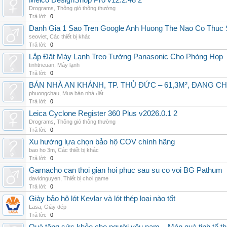
Melco DesignShop Pro v12.2.48 2
Drograms
,
Thông gió thông thường
Trả lời:
0
Danh Gia 1 Sao Tren Google Anh Huong The Nao Co Thuc
seoviet
,
Các thiết bị khác
Trả lời:
0
Lắp Đặt Máy Lạnh Treo Tường Panasonic Cho Phòng Họp
tinhtrieuan
,
Máy lạnh
Trả lời:
0
BÁN NHÀ AN KHÁNH, TP. THỦ ĐỨC – 61,3M², ĐANG CH
phuongchau
,
Mua bán nhà đất
Trả lời:
0
Leica Cyclone Register 360 Plus v2026.0.1 2
Drograms
,
Thông gió thông thường
Trả lời:
0
Xu hướng lựa chọn bảo hộ COV chính hãng
bao ho 3m
,
Các thiết bị khác
Trả lời:
0
Garnacho can thoi gian hoi phuc sau su co voi BG Pathum
davidnguyen
,
Thiết bị chơi game
Trả lời:
0
Giày bảo hộ lót Kevlar và lót thép loại nào tốt
Lasa
,
Giày dép
Trả lời:
0