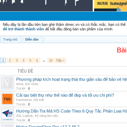
C
Nếu đây là lần đầu tiên bạn ghé thăm dmec.vn và có thắc mắc, bạn có th
để trở thành thành viên
để bắt đầu đăng bán sản phẩm của mình.
Trang chủ
Diễn đàn
Bài
1
2
3
4
5
6
→
10
Tiếp >
TIÊU ĐỀ
Phương pháp kích hoạt trạng thái thư giãn sâu để bảo vệ h
Anna
,
Sức khỏe
Trả lời:
0
Cải tạo biệt thự như thế nào để đẹp và tối ưu chi phí?
FamInterior
,
Nội thất
Trả lời:
0
Hướng Dẫn Tra Mã HS Code Theo 6 Quy Tắc Phân Loại H
ASL Logistic
,
Kỹ năng làm việc
Trả lời:
0