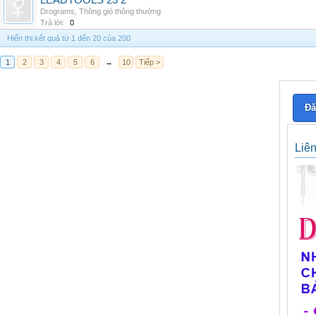
LEADTOOLS 23 2
Drograms
,
Thông gió thông thường
Trả lời:
0
Hiển thị kết quả từ 1 đến 20 của 200
1
2
3
4
5
6
→
10
Tiếp >
Đă
Liê