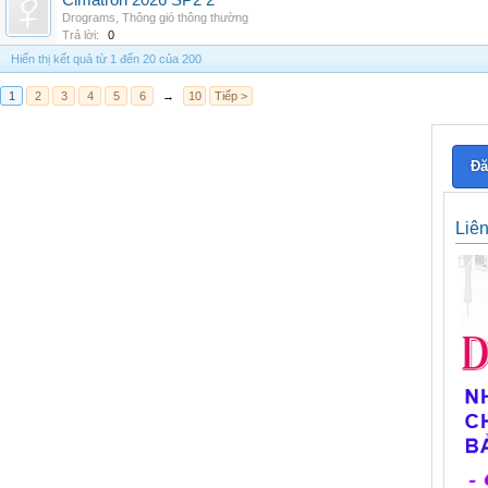
Cimatron 2026 SP2 2
Drograms
,
Thông gió thông thường
Trả lời:
0
Hiển thị kết quả từ 1 đến 20 của 200
1
2
3
4
5
6
→
10
Tiếp >
Đă
Liê