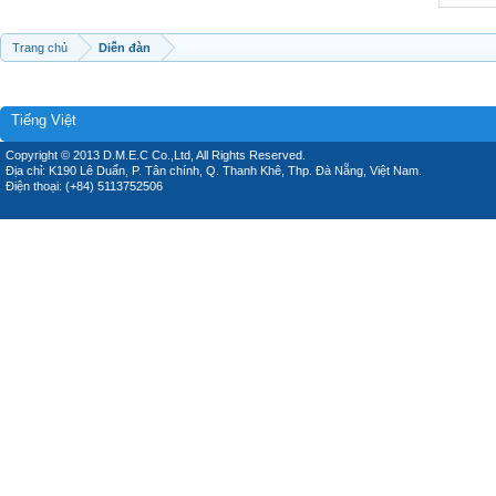
Trang chủ
Diễn đàn
Tiếng Việt
Copyright © 2013 D.M.E.C Co.,Ltd, All Rights Reserved.
Địa chỉ: K190 Lê Duẩn, P. Tân chính, Q. Thanh Khê, Thp. Đà Nẵng, Việt Nam.
Điện thoại: (+84) 5113752506