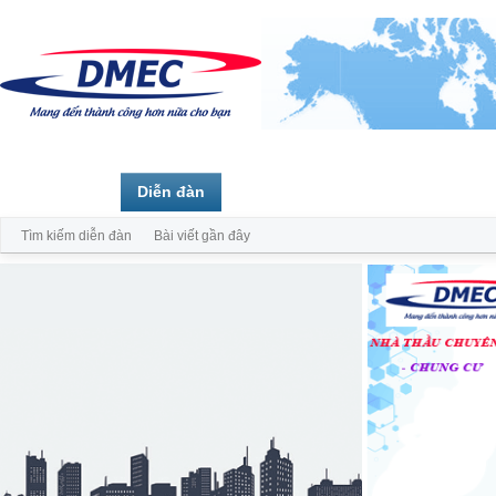
Trang chủ
Diễn đàn
Thành viên
Tìm kiếm diễn đàn
Bài viết gần đây