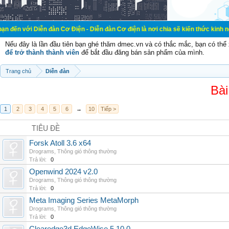
ễn đàn Cơ Điện - Diễn đàn Cơ điện là nơi chia sẽ kiến thức kinh nghiệm trong 
Nếu đây là lần đầu tiên bạn ghé thăm dmec.vn và có thắc mắc, bạn có th
để trở thành thành viên
để bắt đầu đăng bán sản phẩm của mình.
Trang chủ
Diễn đàn
Bài
1
2
3
4
5
6
→
10
Tiếp >
TIÊU ĐỀ
Forsk Atoll 3.6 x64
Drograms
,
Thông gió thông thường
Trả lời:
0
Openwind 2024 v2.0
Drograms
,
Thông gió thông thường
Trả lời:
0
Meta Imaging Series MetaMorph
Drograms
,
Thông gió thông thường
Trả lời:
0