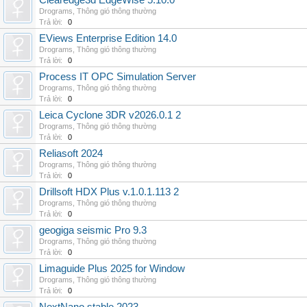
Clearedge3d EdgeWise 5.10.0
Drograms
,
Thông gió thông thường
Trả lời:
0
EViews Enterprise Edition 14.0
Drograms
,
Thông gió thông thường
Trả lời:
0
Process IT OPC Simulation Server
Drograms
,
Thông gió thông thường
Trả lời:
0
Leica Cyclone 3DR v2026.0.1 2
Drograms
,
Thông gió thông thường
Trả lời:
0
Reliasoft 2024
Drograms
,
Thông gió thông thường
Trả lời:
0
Drillsoft HDX Plus v.1.0.1.113 2
Drograms
,
Thông gió thông thường
Trả lời:
0
geogiga seismic Pro 9.3
Drograms
,
Thông gió thông thường
Trả lời:
0
Limaguide Plus 2025 for Window
Drograms
,
Thông gió thông thường
Trả lời:
0