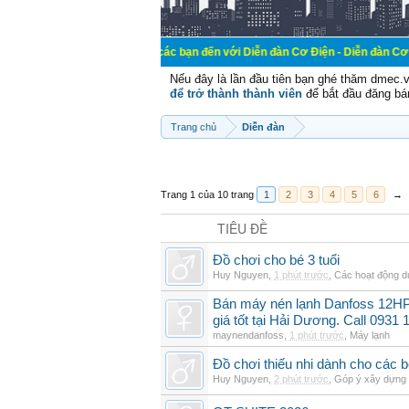
Chào mừng các bạn đến với Diễn đàn Cơ Điện - Diễn đàn Cơ điện là nơi chi
Nếu đây là lần đầu tiên bạn ghé thăm dmec.
để trở thành thành viên
để bắt đầu đăng bá
Trang chủ
Diễn đàn
Trang 1 của 10 trang
1
2
3
4
5
6
→
TIÊU ĐỀ
Đồ chơi cho bé 3 tuổi
Huy Nguyen
,
1 phút trước
,
Các hoạt động dự
Bán máy nén lạnh Danfoss 12H
giá tốt tại Hải Dương. Call 0931 
maynendanfoss
,
1 phút trước
,
Máy lạnh
Đồ chơi thiếu nhi dành cho các bé 
Huy Nguyen
,
2 phút trước
,
Góp ý xây dựng