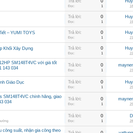
Trả lời:
0
Huy
Đọc:
1
18
Trả lời:
0
Huy
Đọc:
1
19
Trả lời:
0
Huy
 Tiết – YUMI TOYS
Đọc:
1
21
Trả lời:
0
Huy
Ráp Khối Xây Dựng
Đọc:
1
22
 12HP SM148T4VC với giá tốt
Trả lời:
0
maynen
31 143 034
Đọc:
1
23
Trả lời:
0
Huy
h Giáo Dục
Đọc:
1
25
ss SM148T4VC chính hãng, giao
Trả lời:
0
maynen
43 034
Đọc:
1
25
Trả lời:
0
D
thường
Đọc:
1
28
u công suất, nhận gia công theo
Trả lời:
0
vattun