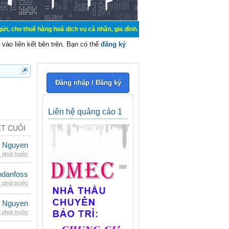
hàng hoá dịch vụ cá nhân, gia đình. Mua bán, ký gửi, cho thuê thiết bị hệ thố
vào liên kết bên trên. Bạn có thể
đăng ký
Đăng nhập / Đăng ký
Liên hệ quảng cáo 1
ẾT CUỐI
 Nguyen
 phút trước
danfoss
 phút trước
 Nguyen
 phút trước