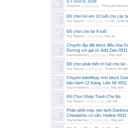
GT-SUITE 2026
Drograms
,
3 phút trước
,
Thông gió thông t
Đồ chơi trẻ em 10 tuổi cho các
Huy Nguyen
,
4 phút trước
,
Tư vấn - Quản lý
Đồ chơi cho bé 6 tuổi
Huy Nguyen
,
7 phút trước
,
Đào tạo
Chuyên lắp đặt block điều hòa 
Dương với giá rẻ. Add Zalo 0931
maynendanfoss
,
9 phút trước
,
Máy lạnh
Đồ chơi phát triển trí tuệ cho 
Huy Nguyen
,
9 phút trước
,
Trang trí nội ngoạ
Chuyên bán#thay mới block Da
bảo hành 12 tháng. Liên hệ 0931
maynendanfoss
,
13 phút trước
,
Máy lạnh
Đồ Chơi Ghép Tranh Cho Bé
Huy Nguyen
,
13 phút trước
,
Liên kết
Phân phối máy nén lạnh Danfo
China&kho có sẵn. Hotline 0931
maynendanfoss
,
18 phút trước
,
Máy lạnh