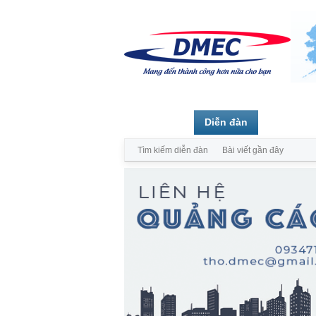
Trang chủ
Diễn đàn
Thành vi
Tìm kiếm diễn đàn
Bài viết gần đây