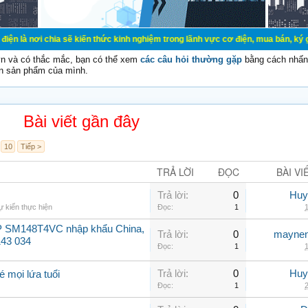
a sẽ kiến thức kinh nghiệm trong lãnh vực cơ điện, mua bán, ký gửi, cho thuê 
vn và có thắc mắc, bạn có thể xem
các câu hỏi thường gặp
bằng cách nhấn 
n sản phẩm của mình.
Bài viết gần đây
10
Tiếp >
TRẢ LỜI
ĐỌC
BÀI VI
Trả lời:
0
Huy
 kiến thực hiện
Đọc:
1
1
P SM148T4VC nhập khẩu China,
Trả lời:
0
maynen
143 034
Đọc:
1
1
Trả lời:
0
Huy
mọi lứa tuổi
Đọc:
1
2