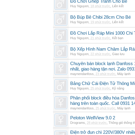
Đồ Chơi Ghép Tranh Cho Bé
Huy Nguyen
,
18 phút trước
,
Liên kết
Bộ Búp Bê Chibi 28cm Cho Bé
Huy Nguyen
,
19 phút trước
,
Liên kết
Đồ Chơi Lắp Ráp Mini 1000 Chi
Huy Nguyen
,
21 phút trước
,
Kết bạn
Bộ Xếp Hình Nam Châm Lắp 
Huy Nguyen
,
22 phút trước
,
Giao lưu
Chuyên bán block lạnh Danfoss
nhất, giao hàng tận nơi. Zalo 09
maynendanfoss
,
23 phút trước
,
Máy lạnh
Bảng Chữ Cái Điện Tử Thông Min
Huy Nguyen
,
25 phút trước
,
Kỹ năng
Phân phối block điều hòa Danfo
hàng trên toàn quốc. Call 0931 1
maynendanfoss
,
25 phút trước
,
Máy lạnh
Peloton WellView 9.0 2
Drograms
,
28 phút trước
,
Thông gió thông 
Điện trở đun chì 220V/380V nhiề