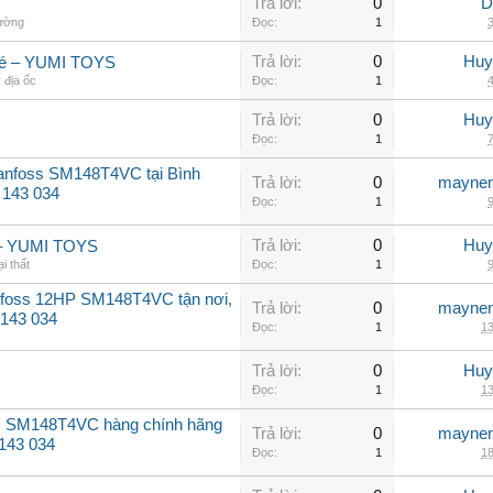
Trả lời:
0
D
hường
Đọc:
1
3
Trả lời:
0
Huy
 bé – YUMI TOYS
 địa ốc
Đọc:
1
4
Trả lời:
0
Huy
Đọc:
1
7
Danfoss SM148T4VC tại Bình
Trả lời:
0
maynen
 143 034
Đọc:
1
9
Trả lời:
0
Huy
bé – YUMI TOYS
i thất
Đọc:
1
9
nfoss 12HP SM148T4VC tận nơi,
Trả lời:
0
maynen
 143 034
Đọc:
1
13
Trả lời:
0
Huy
Đọc:
1
13
ss SM148T4VC hàng chính hãng
Trả lời:
0
maynen
 143 034
Đọc:
1
18