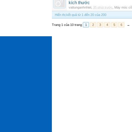
kích thước
vattunganhnhiet
,
35 phút trước
,
Máy móc cô
Hiển thị kết quả từ 1 đến 20 của 200
Trang 1 của 10 trang
1
2
3
4
5
6
→