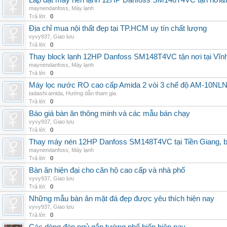
Lắp đặt máy nén lạnh 12HP Danfoss SM148T4VC tận nơi&uy
maynendanfoss
,
Máy lạnh
Trả lời:
0
Địa chỉ mua nội thất đẹp tại TP.HCM uy tín chất lượng
vyvy937
,
Giao lưu
Trả lời:
0
Thay block lạnh 12HP Danfoss SM148T4VC tận nơi tại Vĩnh 
maynendanfoss
,
Máy lạnh
Trả lời:
0
Máy lọc nước RO cao cấp Amida 2 vòi 3 chế độ AM-10NLNB2
tadashi.amida
,
Hướng dẫn tham gia
Trả lời:
0
Báo giá bàn ăn thông minh và các mẫu bán chạy
vyvy937
,
Giao lưu
Trả lời:
0
Thay máy nén 12HP Danfoss SM148T4VC tại Tiền Giang, b
maynendanfoss
,
Máy lạnh
Trả lời:
0
Bàn ăn hiện đại cho căn hộ cao cấp và nhà phố
vyvy937
,
Giao lưu
Trả lời:
0
Những mẫu bàn ăn mặt đá đẹp được yêu thích hiện nay
vyvy937
,
Giao lưu
Trả lời:
0