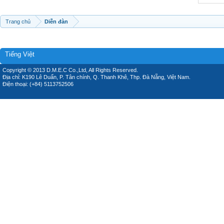
Trang chủ
Diễn đàn
Tiếng Việt
Copyright © 2013 D.M.E.C Co.,Ltd, All Rights Reserved.
Địa chỉ: K190 Lê Duẩn, P. Tân chính, Q. Thanh Khê, Thp. Đà Nẵng, Việt Nam.
Điện thoại: (+84) 5113752506