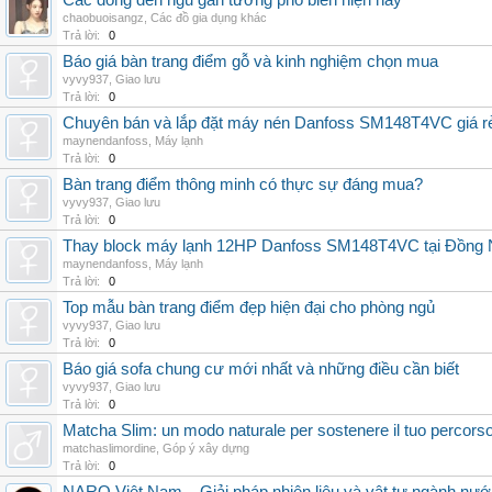
Các dòng đèn ngủ gắn tường phổ biến hiện nay
chaobuoisangz
,
Các đồ gia dụng khác
Trả lời:
0
Báo giá bàn trang điểm gỗ và kinh nghiệm chọn mua
vyvy937
,
Giao lưu
Trả lời:
0
Chuyên bán và lắp đặt máy nén Danfoss SM148T4VC giá rẻ,
maynendanfoss
,
Máy lạnh
Trả lời:
0
Bàn trang điểm thông minh có thực sự đáng mua?
vyvy937
,
Giao lưu
Trả lời:
0
Thay block máy lạnh 12HP Danfoss SM148T4VC tại Đồng Nai
maynendanfoss
,
Máy lạnh
Trả lời:
0
Top mẫu bàn trang điểm đẹp hiện đại cho phòng ngủ
vyvy937
,
Giao lưu
Trả lời:
0
Báo giá sofa chung cư mới nhất và những điều cần biết
vyvy937
,
Giao lưu
Trả lời:
0
Matcha Slim: un modo naturale per sostenere il tuo percors
matchaslimordine
,
Góp ý xây dựng
Trả lời:
0