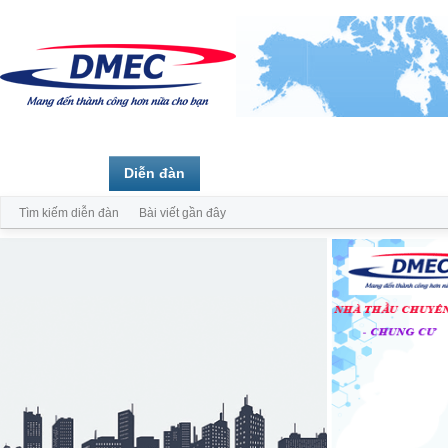
Trang chủ
Diễn đàn
Thành viên
Tìm kiếm diễn đàn
Bài viết gần đây