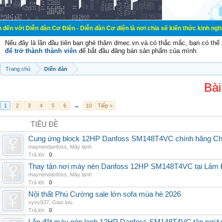
đàn Cơ Điện - Diễn đàn Cơ điện là nơi chia sẽ kiến thức kinh nghiệm trong lãn
Nếu đây là lần đầu tiên bạn ghé thăm dmec.vn và có thắc mắc, bạn có th
để trở thành thành viên
để bắt đầu đăng bán sản phẩm của mình.
Trang chủ
Diễn đàn
Bài
1
2
3
4
5
6
→
10
Tiếp >
TIÊU ĐỀ
Cung ứng block 12HP Danfoss SM148T4VC chính hãng China
maynendanfoss
,
Máy lạnh
Trả lời:
0
Thay tận nơi máy nén Danfoss 12HP SM148T4VC tại Lâm Đ
maynendanfoss
,
Máy lạnh
Trả lời:
0
Nội thất Phú Cường sale lớn sofa mùa hè 2026
vyvy937
,
Giao lưu
Trả lời:
0