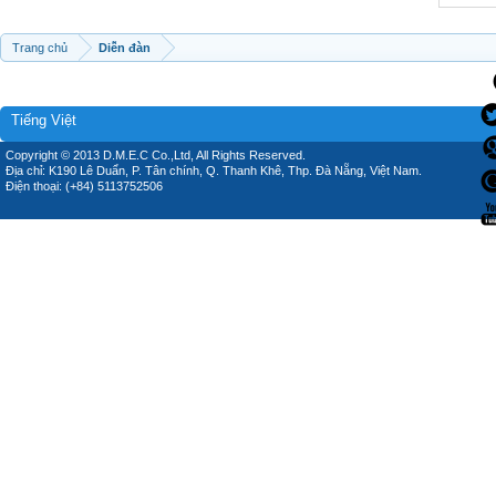
Trang chủ
Diễn đàn
Tiếng Việt
Copyright © 2013 D.M.E.C Co.,Ltd, All Rights Reserved.
Địa chỉ: K190 Lê Duẩn, P. Tân chính, Q. Thanh Khê, Thp. Đà Nẵng, Việt Nam.
Điện thoại: (+84) 5113752506