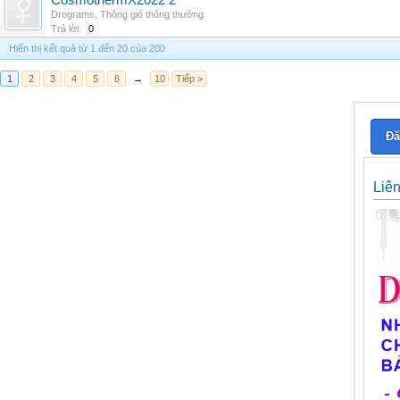
CosmothermX2022 2
Drograms
,
Thông gió thông thường
Trả lời:
0
Hiển thị kết quả từ 1 đến 20 của 200
1
2
3
4
5
6
→
10
Tiếp >
Đă
Liê