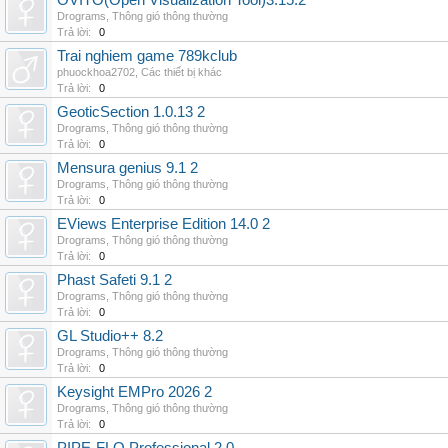
OVITO(Open Visualization Tool)3.15.2
Drograms
,
Thông gió thông thường
Trả lời:
0
Trai nghiem game 789kclub
phuockhoa2702
,
Các thiết bị khác
Trả lời:
0
GeoticSection 1.0.13 2
Drograms
,
Thông gió thông thường
Trả lời:
0
Mensura genius 9.1 2
Drograms
,
Thông gió thông thường
Trả lời:
0
EViews Enterprise Edition 14.0 2
Drograms
,
Thông gió thông thường
Trả lời:
0
Phast Safeti 9.1 2
Drograms
,
Thông gió thông thường
Trả lời:
0
GL Studio++ 8.2
Drograms
,
Thông gió thông thường
Trả lời:
0
Keysight EMPro 2026 2
Drograms
,
Thông gió thông thường
Trả lời:
0