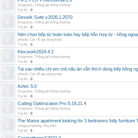
PIPE-FLO Professional 2.0
Drograms
,
Thông gió thông thường
Trả lời:
0
Deswik Suite v2026.1.2070
Drograms
,
Thông gió thông thường
Trả lời:
0
Nên chọn bếp từ hoàn toàn hay bếp hỗn hợp từ - hồng ngoại 
pthao6
,
Các đồ gia dụng khác
Trả lời:
0
Klocwork2024.4 2
Drograms
,
Thông gió thông thường
Trả lời:
0
Tại sao nhiều chị em mê nấu ăn vẫn thích dùng bếp hồng n
pthao6
,
Các đồ gia dụng khác
Trả lời:
0
Aztec 5.0
Drograms
,
Thông gió thông thường
Trả lời:
0
Cutting Optimization Pro 5.18.21.4
Drograms
,
Thông gió thông thường
Trả lời:
0
The Manor apartment looking for 3 bedrooms fully furnitur
z3nguyenphong
,
Phụ kiện
Trả lời:
5