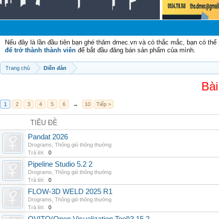
Chà
Nếu đây là lần đầu tiên bạn ghé thăm dmec.vn và có thắc mắc, bạn có th
để trở thành thành viên
để bắt đầu đăng bán sản phẩm của mình.
Trang chủ
Diễn đàn
Bài
1
2
3
4
5
6
→
10
Tiếp >
TIÊU ĐỀ
Pandat 2026
Drograms
,
Thông gió thông thường
Trả lời:
0
Pipeline Studio 5.2 2
Drograms
,
Thông gió thông thường
Trả lời:
0
FLOW-3D WELD 2025 R1
Drograms
,
Thông gió thông thường
Trả lời:
0