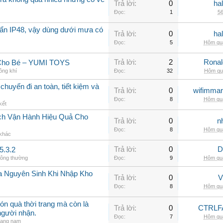
Trả lời:
0
ha
Đọc:
1
56
ẩn IP48, vậy dùng dưới mưa có
Trả lời:
0
ha
Đọc:
5
Hôm qua
Trả lời:
2
Rona
 Cho Bé – YUMI TOYS
ông khí
Đọc:
32
Hôm qua
chuyến đi an toàn, tiết kiệm và
Trả lời:
0
wifimmar
Đọc:
8
Hôm qua
kết
ch Vận Hành Hiệu Quả Cho
Trả lời:
0
n
Đọc:
8
Hôm qua
 khác
Trả lời:
0
D
5.3.2
hông thường
Đọc:
9
Hôm qua
a Nguyên Sinh Khi Nhập Kho
Trả lời:
0
V
Đọc:
8
Hôm qua
ón quà thời trang mà còn là
Trả lời:
0
CTRLF
người nhận.
Đọc:
7
Hôm qua
rang nam