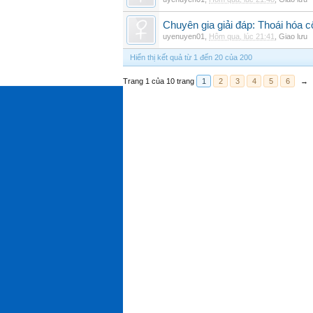
Chuyên gia giải đáp: Thoái hóa c
uyenuyen01
,
Hôm qua, lúc 21:41
,
Giao lưu
Hiển thị kết quả từ 1 đến 20 của 200
Trang 1 của 10 trang
1
2
3
4
5
6
→