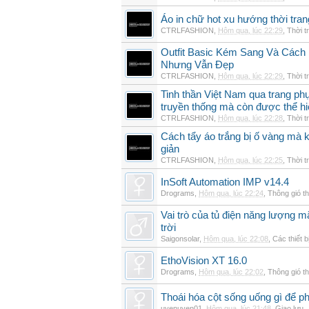
Áo in chữ hot xu hướng thời tra
CTRLFASHION
,
Hôm qua, lúc 22:29
,
Thời t
Outfit Basic Kém Sang Và Các
Nhưng Vẫn Đẹp
CTRLFASHION
,
Hôm qua, lúc 22:29
,
Thời t
Tinh thần Việt Nam qua trang p
truyền thống mà còn được thể h
CTRLFASHION
,
Hôm qua, lúc 22:28
,
Thời t
Cách tẩy áo trắng bị ố vàng mà 
giản
CTRLFASHION
,
Hôm qua, lúc 22:25
,
Thời t
InSoft Automation IMP v14.4
Drograms
,
Hôm qua, lúc 22:24
,
Thông gió t
Vai trò của tủ điện năng lượng mặ
trời
Saigonsolar
,
Hôm qua, lúc 22:08
,
Các thiết b
EthoVision XT 16.0
Drograms
,
Hôm qua, lúc 22:02
,
Thông gió t
Thoái hóa cột sống uống gì để p
uyenuyen01
,
Hôm qua, lúc 21:48
,
Giao lưu