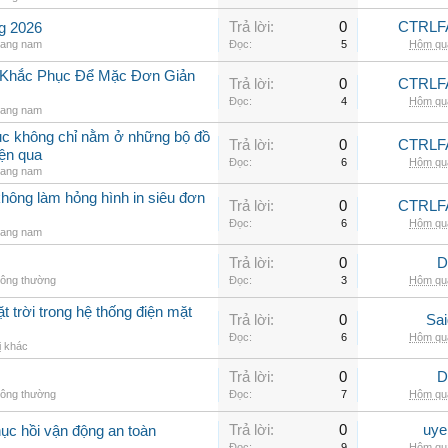
Trả lời:
0
CTRLF
ng 2026
rang nam
Đọc:
5
Hôm qua
h Khắc Phục Để Mặc Đơn Giản
Trả lời:
0
CTRLF
Đọc:
4
Hôm qua
rang nam
hục không chỉ nằm ở những bộ đồ
Trả lời:
0
CTRLF
iện qua
Đọc:
6
Hôm qua
rang nam
không làm hỏng hình in siêu đơn
Trả lời:
0
CTRLF
Đọc:
6
Hôm qua
rang nam
Trả lời:
0
D
hông thường
Đọc:
3
Hôm qua
t trời trong hệ thống điện mặt
Trả lời:
0
Sai
Đọc:
6
Hôm qua
ị khác
Trả lời:
0
D
hông thường
Đọc:
7
Hôm qua
Trả lời:
0
uye
hục hồi vận động an toàn
Đọc:
9
Hôm qua