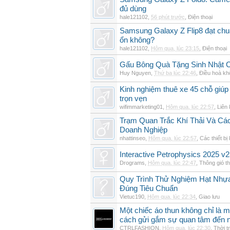
đủ dùng
hale121102
,
56 phút trước
,
Điện thoại
Samsung Galaxy Z Flip8 đạt chu
ổn không?
hale121102
,
Hôm qua, lúc 23:15
,
Điện thoại
Gấu Bông Quà Tặng Sinh Nhật
Huy Nguyen
,
Thứ ba lúc 22:46
,
Điều hoà kh
Kinh nghiệm thuê xe 45 chỗ giúp 
trọn vẹn
wifimmarketing01
,
Hôm qua, lúc 22:57
,
Liên 
Trạm Quan Trắc Khí Thải Và Cá
Doanh Nghiệp
nhattinseo
,
Hôm qua, lúc 22:57
,
Các thiết bị
Interactive Petrophysics 2025 v2
Drograms
,
Hôm qua, lúc 22:47
,
Thông gió t
Quy Trình Thử Nghiệm Hạt Nhự
Đúng Tiêu Chuẩn
Vietuc190
,
Hôm qua, lúc 22:34
,
Giao lưu
Một chiếc áo thun không chỉ là m
cách gửi gắm sự quan tâm đến 
CTRLFASHION
,
Hôm qua, lúc 22:30
,
Thời t