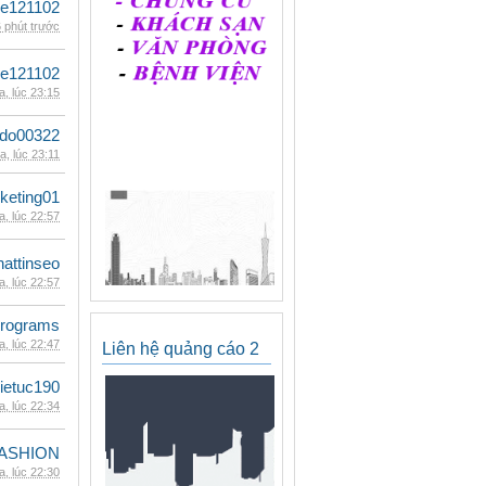
le121102
 phút trước
le121102
, lúc 23:15
ldo00322
, lúc 23:11
keting01
, lúc 22:57
hattinseo
, lúc 22:57
rograms
, lúc 22:47
Liên hệ quảng cáo 2
ietuc190
, lúc 22:34
ASHION
, lúc 22:30