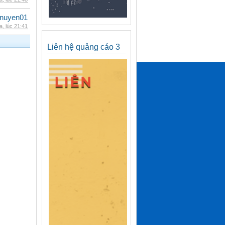
nuyen01
, lúc 21:41
Liên hệ quảng cáo 3