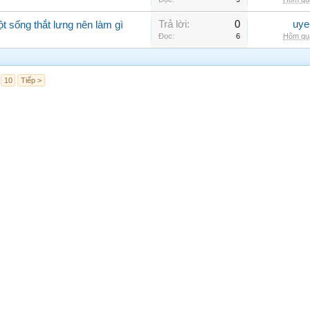
Trả lời:
0
uye
ột sống thắt lưng nên làm gì
Đọc:
6
Hôm qua
10
Tiếp >