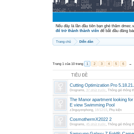
Nếu đây là lần đầu tiên bạn ghé thăm dmec.
để trở thành thành viên
để bắt đầu đăng bá
Trang chủ
Diễn đàn
Trang 1 của 10 trang
1
2
3
4
5
6
→
TIÊU ĐỀ
Cutting Optimization Pro 5.18.21
Drograms
,
37 phút trước
,
Thông gió thông 
The Manor apartment looking for 
E view Swimming Pool
z3nguyenphong
,
18/12/15
,
Phụ kiện
CosmothermX2022 2
Drograms
,
45 phút trước
,
Thông gió thông 
Samsung Galaxy Z Fold8: Camer