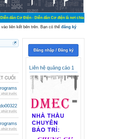
ện - Diễn đàn Cơ điện là nơi chia sẽ kiến thức kinh nghiệm trong lãnh vực cơ đ
vào liên kết bên trên. Bạn có thể
đăng ký
Đăng nhập / Đăng ký
Liên hệ quảng cáo 1
ẾT CUỐI
rograms
 phút trước
ldo00322
 phút trước
rograms
 phút trước