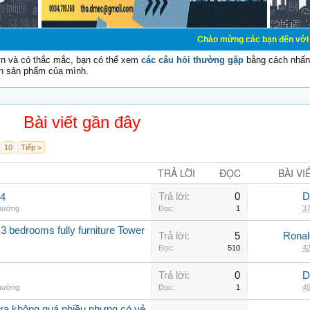
Chào mừng các bạn đến với Diễn đàn Cơ Đi
vn và có thắc mắc, bạn có thể xem
các câu hỏi thường gặp
bằng cách nhấn 
n sản phẩm của mình.
Bài viết gần đây
10
Tiếp >
TRẢ LỜI
ĐỌC
BÀI VI
Trả lời:
0
D
.4
thường
Đọc:
1
37
3 bedrooms fully furniture Tower
Trả lời:
5
Rona
Đọc:
510
42
Trả lời:
0
D
thường
Đọc:
1
45
a không quá nhiều nhưng có vẻ