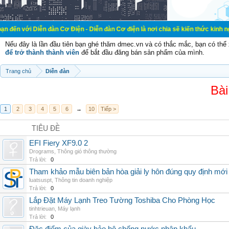
 Diễn đàn Cơ Điện - Diễn đàn Cơ điện là nơi chia sẽ kiến thức kinh nghiệm tron
Nếu đây là lần đầu tiên bạn ghé thăm dmec.vn và có thắc mắc, bạn có th
để trở thành thành viên
để bắt đầu đăng bán sản phẩm của mình.
Trang chủ
Diễn đàn
Bài
1
2
3
4
5
6
→
10
Tiếp >
TIÊU ĐỀ
EFI Fiery XF9.0 2
Drograms
,
Thông gió thông thường
Trả lời:
0
Tham khảo mẫu biên bản hòa giải ly hôn đúng quy định mới
luatsuspt
,
Thông tin doanh nghiệp
Trả lời:
0
Lắp Đặt Máy Lạnh Treo Tường Toshiba Cho Phòng Học
tinhtrieuan
,
Máy lạnh
Trả lời:
0