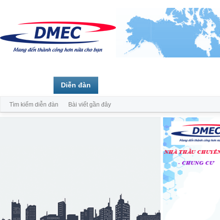
Trang chủ
Diễn đàn
Thành viên
Tìm kiếm diễn đàn
Bài viết gần đây