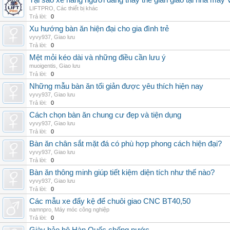
Tại sao xe nâng người đang thay thế giàn giáo tại nhà máy
LIFTPRO
,
Các thiết bị khác
Trả lời:
0
Xu hướng bàn ăn hiện đại cho gia đình trẻ
vyvy937
,
Giao lưu
Trả lời:
0
Mệt mỏi kéo dài và những điều cần lưu ý
muoigentis
,
Giao lưu
Trả lời:
0
Những mẫu bàn ăn tối giản được yêu thích hiện nay
vyvy937
,
Giao lưu
Trả lời:
0
Cách chọn bàn ăn chung cư đẹp và tiện dụng
vyvy937
,
Giao lưu
Trả lời:
0
Bàn ăn chân sắt mặt đá có phù hợp phong cách hiện đại?
vyvy937
,
Giao lưu
Trả lời:
0
Bàn ăn thông minh giúp tiết kiệm diện tích như thế nào?
vyvy937
,
Giao lưu
Trả lời:
0
Các mẫu xe đẩy kệ để chuôi giao CNC BT40,50
namnpro
,
Máy móc công nghiệp
Trả lời:
0