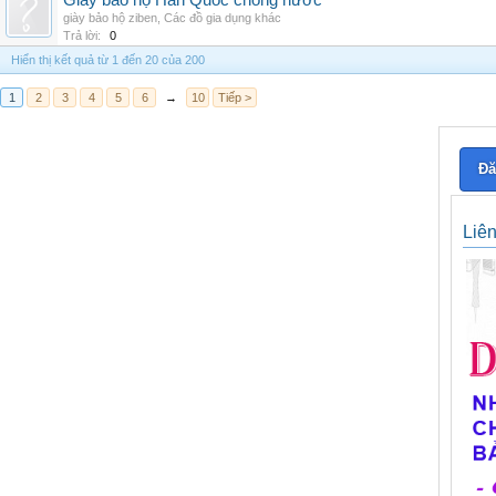
Giày bảo hộ Hàn Quốc chống nước
giày bảo hộ ziben
,
Các đồ gia dụng khác
Trả lời:
0
Hiển thị kết quả từ 1 đến 20 của 200
1
2
3
4
5
6
→
10
Tiếp >
Đă
Liê