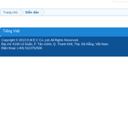
Trang chủ
Diễn đàn
Tiếng Việt
Copyright © 2013 D.M.E.C Co.,Ltd, All Rights Reserved.
Địa chỉ: K190 Lê Duẩn, P. Tân chính, Q. Thanh Khê, Thp. Đà Nẵng, Việt Nam.
Điện thoại: (+84) 5113752506