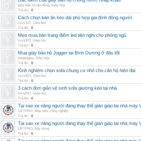
Đặc điểm của giày bảo hộ chống nước nhập khẩu
giày bảo hộ lao động
,
Giày dép
Trả lời:
0
Cách chọn bàn ăn kéo dài phù hợp gia đình đông người
vyvy937
,
Giao lưu
Trả lời:
0
Mẹo mua bàn trang điểm led tiện nghi cho phòng ngủ
vyvy937
,
Giao lưu
Trả lời:
0
Mua giày bảo hộ Jogger tại Bình Dương ở đâu tốt
thegioigiay
,
Giày dép
Trả lời:
0
Kinh nghiệm chọn sofa chung cư nhỏ cho căn hộ hiện đại
vyvy937
,
Giao lưu
Trả lời:
0
3 cách đơn giản vệ sinh sofa giường kéo tại nhà
vyvy937
,
Giao lưu
Trả lời:
0
Tại sao xe nâng người đang thay thế giàn giáo tại nhà máy
LIFTPRO
,
Máy móc công nghiệp
Trả lời:
0
Tại sao xe nâng người đang thay thế giàn giáo tại nhà máy
LIFTPRO
,
Xây dựng
Trả lời:
0