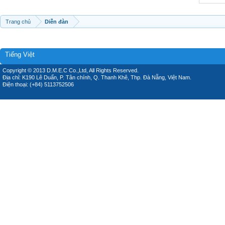
Trang chủ
Diễn đàn
Tiếng Việt
Copyright © 2013 D.M.E.C Co.,Ltd, All Rights Reserved.
Địa chỉ: K190 Lê Duẩn, P. Tân chính, Q. Thanh Khê, Thp. Đà Nẵng, Việt Nam.
Điện thoại: (+84) 5113752506