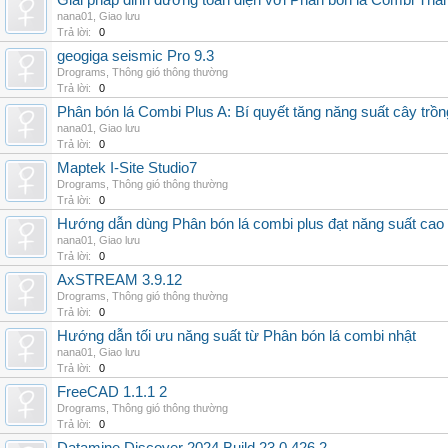
Giải pháp dinh dưỡng toàn diện với Phân bón lá Combi Thái
nana01
,
Giao lưu
Trả lời:
0
geogiga seismic Pro 9.3
Drograms
,
Thông gió thông thường
Trả lời:
0
Phân bón lá Combi Plus A: Bí quyết tăng năng suất cây trồn
nana01
,
Giao lưu
Trả lời:
0
Maptek I-Site Studio7
Drograms
,
Thông gió thông thường
Trả lời:
0
Hướng dẫn dùng Phân bón lá combi plus đạt năng suất cao
nana01
,
Giao lưu
Trả lời:
0
AxSTREAM 3.9.12
Drograms
,
Thông gió thông thường
Trả lời:
0
Hướng dẫn tối ưu năng suất từ Phân bón lá combi nhật
nana01
,
Giao lưu
Trả lời:
0
FreeCAD 1.1.1 2
Drograms
,
Thông gió thông thường
Trả lời:
0