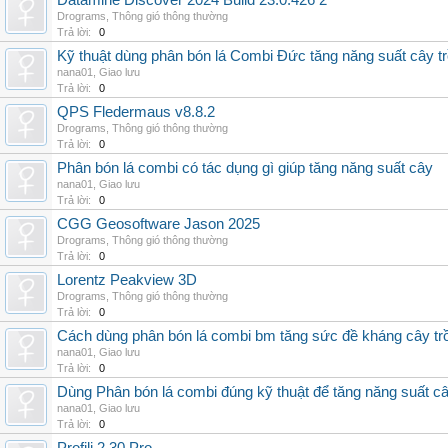
Datamine Discover 2024 Build 23.0.426 2
Drograms
,
Thông gió thông thường
Trả lời:
0
Kỹ thuật dùng phân bón lá Combi Đức tăng năng suất cây t
nana01
,
Giao lưu
Trả lời:
0
QPS Fledermaus v8.8.2
Drograms
,
Thông gió thông thường
Trả lời:
0
Phân bón lá combi có tác dụng gì giúp tăng năng suất cây
nana01
,
Giao lưu
Trả lời:
0
CGG Geosoftware Jason 2025
Drograms
,
Thông gió thông thường
Trả lời:
0
Lorentz Peakview 3D
Drograms
,
Thông gió thông thường
Trả lời:
0
Cách dùng phân bón lá combi bm tăng sức đề kháng cây tr
nana01
,
Giao lưu
Trả lời:
0
Dùng Phân bón lá combi đúng kỹ thuật để tăng năng suất c
nana01
,
Giao lưu
Trả lời:
0