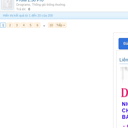
Profili 2.30 Pro
Drograms
,
Thông gió thông thường
Trả lời:
0
Hiển thị kết quả từ 1 đến 20 của 200
1
2
3
4
5
6
→
10
Tiếp >
Đă
Liê