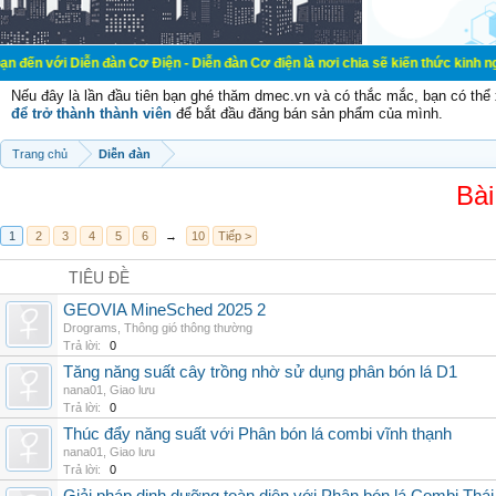
ễn đàn Cơ Điện - Diễn đàn Cơ điện là nơi chia sẽ kiến thức kinh nghiệm trong l
Nếu đây là lần đầu tiên bạn ghé thăm dmec.vn và có thắc mắc, bạn có th
để trở thành thành viên
để bắt đầu đăng bán sản phẩm của mình.
Trang chủ
Diễn đàn
Bài
1
2
3
4
5
6
→
10
Tiếp >
TIÊU ĐỀ
GEOVIA MineSched 2025 2
Drograms
,
Thông gió thông thường
Trả lời:
0
Tăng năng suất cây trồng nhờ sử dụng phân bón lá D1
nana01
,
Giao lưu
Trả lời:
0
Thúc đẩy năng suất với Phân bón lá combi vĩnh thạnh
nana01
,
Giao lưu
Trả lời:
0