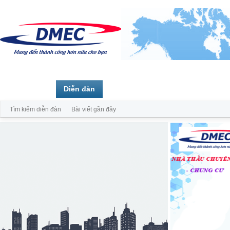
Trang chủ
Diễn đàn
Thành viên
Tìm kiếm diễn đàn
Bài viết gần đây