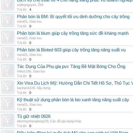
Dịch vụ cho thuê xe 4 chỗ hạng sang phục vụ doanh nghiệ
todiepnguyen
,
Ôtô
Trả lời:
4
Phân bón lá BM: Bí quyết tối ưu dinh dưỡng cho cây trồng
nana01
,
Giao lưu
Trả lời:
0
Phân bón lá blum giúp cây trồng tăng sức đề kháng mạnh
nana01
,
Giao lưu
Trả lời:
0
Phân bón lá Bioted 603 giúp cây trồng tăng năng suất vụ
nana01
,
Giao lưu
Trả lời:
0
Tác Dụng Của Phụ gia pvc Tăng Bề Mặt Bóng Cho Ống
Vietuc190
,
Giao lưu
Trả lời:
0
Xin Visa Du Lịch Mỹ: Hướng Dẫn Chi Tiết Hồ Sơ, Thủ Tục
baohan4228
,
Xây dựng
Trả lời:
0
Kỹ thuật sử dụng phân bón lá bio xanh tăng năng suất cây
nana01
,
Giao lưu
Trả lời:
0
Tủ giữ nhiệt 0826
dienmaythanglong229
,
Các đồ gia dụng khác
Trả lời:
0