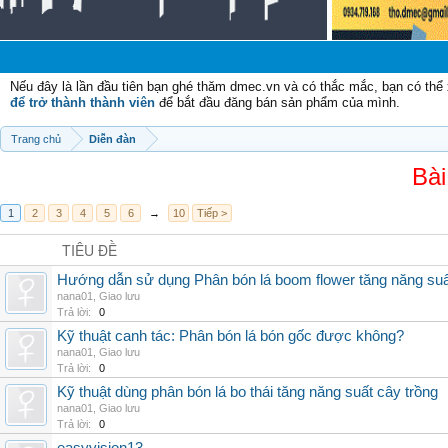
Chà
Nếu đây là lần đầu tiên bạn ghé thăm dmec.vn và có thắc mắc, bạn có th
để trở thành thành viên
để bắt đầu đăng bán sản phẩm của mình.
Trang chủ
Diễn đàn
Bài
1
2
3
4
5
6
→
10
Tiếp >
TIÊU ĐỀ
Hướng dẫn sử dụng Phân bón lá boom flower tăng năng suấ
nana01
,
Giao lưu
Trả lời:
0
Kỹ thuật canh tác: Phân bón lá bón gốc được không?
nana01
,
Giao lưu
Trả lời:
0
Kỹ thuật dùng phân bón lá bo thái tăng năng suất cây trồng
nana01
,
Giao lưu
Trả lời:
0