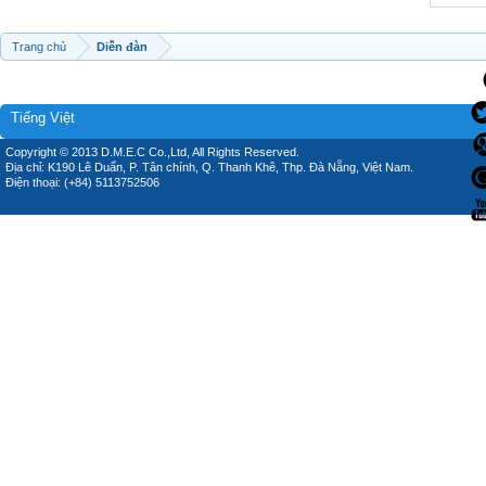
Trang chủ
Diễn đàn
Tiếng Việt
Copyright © 2013 D.M.E.C Co.,Ltd, All Rights Reserved.
Địa chỉ: K190 Lê Duẩn, P. Tân chính, Q. Thanh Khê, Thp. Đà Nẵng, Việt Nam.
Điện thoại: (+84) 5113752506