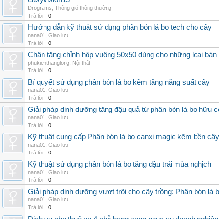
easyvision13
Drograms
,
Thông gió thông thường
Trả lời:
0
Hướng dẫn kỹ thuật sử dụng phân bón lá bo tech cho cây
nana01
,
Giao lưu
Trả lời:
0
Chân tăng chỉnh hộp vuông 50x50 dùng cho những loại bàn
phukienthanglong
,
Nội thất
Trả lời:
0
Bí quyết sử dụng phân bón lá bo kẽm tăng năng suất cây
nana01
,
Giao lưu
Trả lời:
0
Giải pháp dinh dưỡng tăng đậu quả từ phân bón lá bo hữu 
nana01
,
Giao lưu
Trả lời:
0
Kỹ thuật cung cấp Phân bón lá bo canxi magie kẽm bền cây
nana01
,
Giao lưu
Trả lời:
0
Kỹ thuật sử dụng phân bón lá bo tăng đậu trái mùa nghịch
nana01
,
Giao lưu
Trả lời:
0
Giải pháp dinh dưỡng vượt trội cho cây trồng: Phân bón lá 
nana01
,
Giao lưu
Trả lời:
0