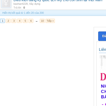
Điều kiện đăng ký quốc tịch Mỹ cho con sinh tại Việt Nam
baohan4228
,
Xây dựng
Trả lời:
0
Hiển thị kết quả từ 1 đến 20 của 200
1
2
3
4
5
6
→
10
Tiếp >
Đă
Liê