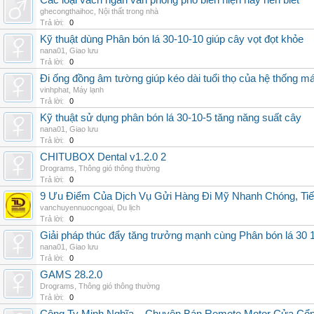
Các loại vách ngăn văn phòng phổ biến hiện nay nên biết
ghecongthaihoc
,
Nội thất trong nhà
Trả lời:
0
Kỹ thuật dùng Phân bón lá 30-10-10 giúp cây vọt đọt khỏe
nana01
,
Giao lưu
Trả lời:
0
Đi ống đồng âm tường giúp kéo dài tuổi thọ của hệ thống m
vinhphat
,
Máy lạnh
Trả lời:
0
Kỹ thuật sử dụng phân bón lá 30-10-5 tăng năng suất cây
nana01
,
Giao lưu
Trả lời:
0
CHITUBOX Dental v1.2.0 2
Drograms
,
Thông gió thông thường
Trả lời:
0
9 Ưu Điểm Của Dịch Vụ Gửi Hàng Đi Mỹ Nhanh Chóng, Tiế
vanchuyennuocngoai
,
Du lịch
Trả lời:
0
Giải pháp thúc đẩy tăng trưởng mạnh cùng Phân bón lá 30 1
nana01
,
Giao lưu
Trả lời:
0
GAMS 28.2.0
Drograms
,
Thông gió thông thường
Trả lời:
0