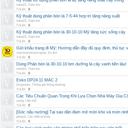
Kỹ thuật sử dụng phân bón lá a2 tăng năng suất cây trồng
nana01
,
Giao lưu
Trả lời:
0
Kỹ thuật dùng phân bón lá 7-5-44 hợp trí tăng năng suất
nana01
,
Giao lưu
Trả lời:
0
Kỹ thuật dùng phân bón lá 30-10-10 Mỹ tăng sức sống cây
nana01
,
Giao lưu
Trả lời:
0
Gửi khẩu trang đi Mỹ: Hướng dẫn đầy đủ quy định, thủ tục 
vanchuyennuocngoai
,
Du lịch
Trả lời:
0
Dùng Phân bón lá 30-10-10 bm dưỡng lá cây xanh bền lâu!
nana01
,
Giao lưu
Trả lời:
0
Esko DP24.11 MAC 2
Drograms
,
Thông gió thông thường
Trả lời:
0
Các Tiêu Chuẩn Quan Trọng Khi Lựa Chọn Nhà Máy Gia 
cazlg
,
Liên kết
Trả lời:
0
[Góc nấu nướng] Tại sao dân đam mê món kho và món ninh
pthao6
,
Các thiết bị khác
Trả lời:
0