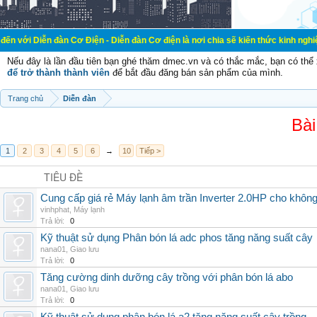
đàn Cơ Điện - Diễn đàn Cơ điện là nơi chia sẽ kiến thức kinh nghiệm trong lãnh
Nếu đây là lần đầu tiên bạn ghé thăm dmec.vn và có thắc mắc, bạn có th
để trở thành thành viên
để bắt đầu đăng bán sản phẩm của mình.
Trang chủ
Diễn đàn
Bài
1
2
3
4
5
6
→
10
Tiếp >
TIÊU ĐỀ
Cung cấp giá rẻ Máy lạnh âm trần Inverter 2.0HP cho khôn
vinhphat
,
Máy lạnh
Trả lời:
0
Kỹ thuật sử dụng Phân bón lá adc phos tăng năng suất cây
nana01
,
Giao lưu
Trả lời:
0
Tăng cường dinh dưỡng cây trồng với phân bón lá abo
nana01
,
Giao lưu
Trả lời:
0