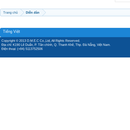
Trang chủ
Diễn đàn
Tiếng Việt
Copyright © 2013 D.M.E.C Co.,Ltd, All Rights Reserved.
Địa chỉ: K190 Lê Duẩn, P. Tân chính, Q. Thanh Khê, Thp. Đà Nẵng, Việt Nam.
Điện thoại: (+84) 5113752506