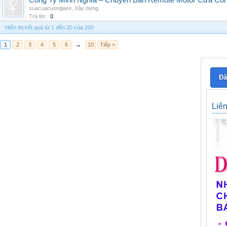
Công Ty Minh Nghĩa – Chuyên Bán Remote Motor Cửa Cổn
suacuacuongiare
,
Xây dựng
Trả lời:
0
Hiển thị kết quả từ 1 đến 20 của 200
1
2
3
4
5
6
→
10
Tiếp >
Đă
Liê