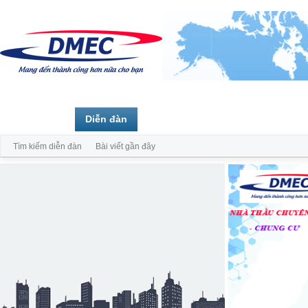
Trang chủ
Diễn đàn
Thành viên
Tìm kiếm diễn đàn
Bài viết gần đây