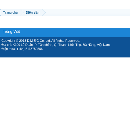
Trang chủ
Diễn đàn
Tiếng Việt
Copyright © 2013 D.M.E.C Co.,Ltd, All Rights Reserved.
Địa chỉ: K190 Lê Duẩn, P. Tân chính, Q. Thanh Khê, Thp. Đà Nẵng, Việt Nam.
Điện thoại: (+84) 5113752506