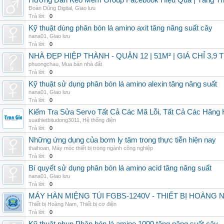
Hướng Dẫn Kéo Mem Group Facebook Hiệu Quả | Tăng Th
Đoàn Dũng Digital
,
Giao lưu
Trả lời:
0
Kỹ thuật dùng phân bón lá amino axit tăng năng suất cây
nana01
,
Giao lưu
Trả lời:
0
NHÀ ĐẸP HIỆP THÀNH - QUẬN 12 | 51M² | GIÁ CHỈ 3,9 
phuongchau
,
Mua bán nhà đất
Trả lời:
0
Kỹ thuật sử dụng phân bón lá amino alexin tăng năng suất
nana01
,
Giao lưu
Trả lời:
0
Kiểm Tra Sửa Servo Tất Cả Các Mã Lỗi, Tất Cả Các Hãng 
suathietbitudong3011
,
Hệ thống điện
Trả lời:
0
Những ứng dụng của bơm ly tâm trong thực tiễn hiện nay
thaihoan
,
Máy móc thiết bị trong ngành công nghiệp
Trả lời:
0
Bí quyết sử dụng phân bón lá amino acid tăng năng suất
nana01
,
Giao lưu
Trả lời:
0
MÁY HÀN MIỆNG TÚI FGBS-1240V - THIẾT BỊ HOÀNG 
Thiết bị Hoàng Nam
,
Thiết bị cơ điện
Trả lời:
0