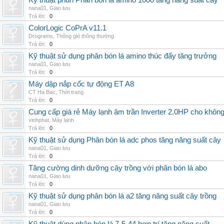
Kỹ thuật phun Phân bón lá amino 1000 tăng năng suất cây
nana01
,
Giao lưu
Trả lời:
0
ColorLogic CoPrA v11.1
Drograms
,
Thông gió thông thường
Trả lời:
0
Kỹ thuật sử dụng phân bón lá amino thúc đẩy tăng trưởng
nana01
,
Giao lưu
Trả lời:
0
Máy dập nắp cốc tự động ET A8
CT Ha Bac
,
Thời trang
Trả lời:
0
Cung cấp giá rẻ Máy lạnh âm trần Inverter 2.0HP cho khôn
vinhphat
,
Máy lạnh
Trả lời:
0
Kỹ thuật sử dụng Phân bón lá adc phos tăng năng suất cây
nana01
,
Giao lưu
Trả lời:
0
Tăng cường dinh dưỡng cây trồng với phân bón lá abo
nana01
,
Giao lưu
Trả lời:
0
Kỹ thuật sử dụng phân bón lá a2 tăng năng suất cây trồng
nana01
,
Giao lưu
Trả lời:
0