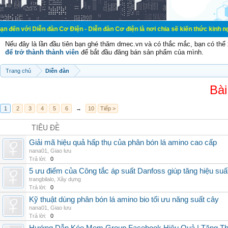
n đàn Cơ Điện - Diễn đàn Cơ điện là nơi chia sẽ kiến thức kinh nghiệm trong l
Nếu đây là lần đầu tiên bạn ghé thăm dmec.vn và có thắc mắc, bạn có th
để trở thành thành viên
để bắt đầu đăng bán sản phẩm của mình.
Trang chủ
Diễn đàn
Bài
1
2
3
4
5
6
→
10
Tiếp >
TIÊU ĐỀ
Giải mã hiệu quả hấp thụ của phân bón lá amino cao cấp
nana01
,
Giao lưu
Trả lời:
0
5 ưu điểm của Công tắc áp suất Danfoss giúp tăng hiệu suấ
trangbilalo
,
Xây dựng
Trả lời:
0
Kỹ thuật dùng phân bón lá amino bio tối ưu năng suất cây
nana01
,
Giao lưu
Trả lời:
0