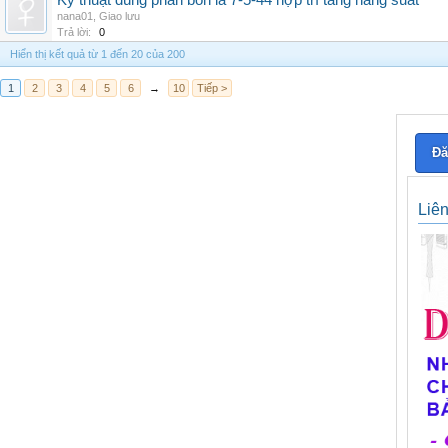
Kỹ thuật dùng phân bón lá 7-5-44 hợp trí tăng năng suất
nana01
,
Giao lưu
Trả lời:
0
Hiển thị kết quả từ 1 đến 20 của 200
1
2
3
4
5
6
→
10
Tiếp >
Đă
Liê