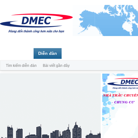
Trang chủ
Diễn đàn
Thành viên
Tìm kiếm diễn đàn
Bài viết gần đây