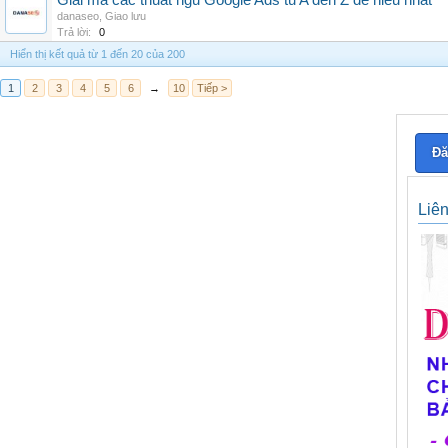
Giai ma cac thuat ngu Google Ads tu A den Z de hieu nhat
danaseo
,
Giao lưu
Trả lời:
0
Hiển thị kết quả từ 1 đến 20 của 200
1
2
3
4
5
6
→
10
Tiếp >
Đă
Liê