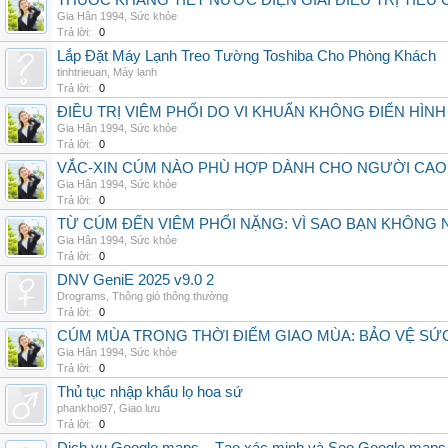
THUỐC KHÁNG TIẾT NƯỚC ĐIỆN GIẢI ĐIỀU TRỊ TIÊU
Gia Hân 1994
,
Sức khỏe
Trả lời:
0
Lắp Đặt Máy Lạnh Treo Tường Toshiba Cho Phòng Khách
tinhtrieuan
,
Máy lạnh
Trả lời:
0
ĐIỀU TRỊ VIÊM PHỔI DO VI KHUẨN KHÔNG ĐIỂN HÌ
Gia Hân 1994
,
Sức khỏe
Trả lời:
0
VẮC-XIN CÚM NÀO PHÙ HỢP DÀNH CHO NGƯỜI CAO
Gia Hân 1994
,
Sức khỏe
Trả lời:
0
TỪ CÚM ĐẾN VIÊM PHỔI NẶNG: VÌ SAO BẠN KHÔNG
Gia Hân 1994
,
Sức khỏe
Trả lời:
0
DNV GeniE 2025 v9.0 2
Drograms
,
Thông gió thông thường
Trả lời:
0
CÚM MÙA TRONG THỜI ĐIỂM GIAO MÙA: BẢO VỆ S
Gia Hân 1994
,
Sức khỏe
Trả lời:
0
Thủ tục nhập khẩu lọ hoa sứ
phankhoi97
,
Giao lưu
Trả lời:
0