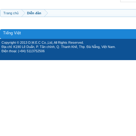
Trang chủ
Diễn đàn
Tiếng Việt
Copyright © 2013 D.M.E.C Co.,Ltd, All Rights Reserved.
Địa chỉ: K190 Lê Duẩn, P. Tân chính, Q. Thanh Khê, Thp. Đà Nẵng, Việt Nam.
Điện thoại: (+84) 5113752506