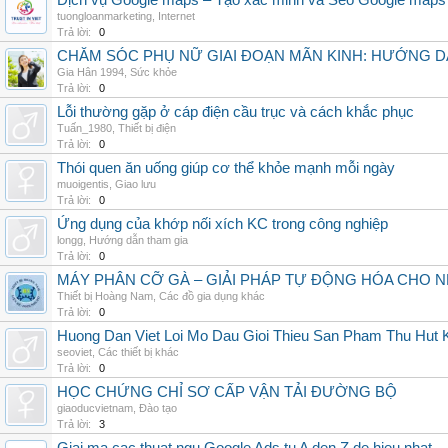
Dịch vụ Google maps – Tạo xác minh và Seo Google maps
tuongloanmarketing
,
Internet
Trả lời:
0
CHĂM SÓC PHỤ NỮ GIAI ĐOẠN MÃN KINH: HƯỚNG 
Gia Hân 1994
,
Sức khỏe
Trả lời:
0
Lỗi thường gặp ở cáp điện cầu trục và cách khắc phục
Tuấn_1980
,
Thiết bị điện
Trả lời:
0
Thói quen ăn uống giúp cơ thể khỏe mạnh mỗi ngày
muoigentis
,
Giao lưu
Trả lời:
0
Ứng dụng của khớp nối xích KC trong công nghiệp
longg
,
Hướng dẫn tham gia
Trả lời:
0
MÁY PHÂN CỠ GÀ – GIẢI PHÁP TỰ ĐỘNG HÓA CHO N
Thiết bị Hoàng Nam
,
Các đồ gia dụng khác
Trả lời:
0
Huong Dan Viet Loi Mo Dau Gioi Thieu San Pham Thu Hut
seoviet
,
Các thiết bị khác
Trả lời:
0
HỌC CHỨNG CHỈ SƠ CẤP VẬN TẢI ĐƯỜNG BỘ
giaoducvietnam
,
Đào tạo
Trả lời:
3