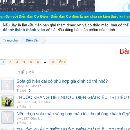
ễn đàn Cơ Điện - Diễn đàn Cơ điện là nơi chia sẽ kiến thức kinh nghiệm trong l
Nếu đây là lần đầu tiên bạn ghé thăm dmec.vn và có thắc mắc, bạn có th
để trở thành thành viên
để bắt đầu đăng bán sản phẩm của mình.
Trang chủ
Diễn đàn
Bài
1
2
3
4
5
6
→
10
Tiếp >
TIÊU ĐỀ
Sofa gỗ hiện đại có phù hợp gia đình có trẻ nhỏ?
vyvy937
,
Giao lưu
Trả lời:
0
THUỐC KHÁNG TIẾT NƯỚC ĐIỆN GIẢI ĐIỀU TRỊ TIÊU
Gia Hân 1994
,
Sức khỏe
Trả lời:
0
Nên chọn sofa màu sáng hay màu tối cho phòng khách đẹp
vyvy937
,
Giao lưu
Trả lời:
0