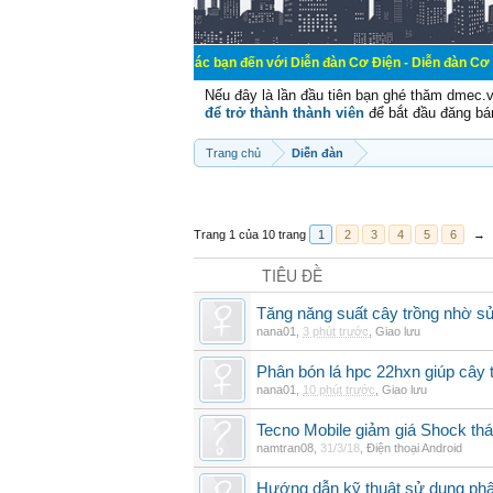
Chào mừng các bạn đến với Diễn đàn Cơ Điện - Diễn đàn Cơ điện là nơi chi
Nếu đây là lần đầu tiên bạn ghé thăm dmec.
để trở thành thành viên
để bắt đầu đăng bá
Trang chủ
Diễn đàn
Trang 1 của 10 trang
1
2
3
4
5
6
→
TIÊU ĐỀ
Tăng năng suất cây trồng nhờ sử
nana01
,
3 phút trước
,
Giao lưu
Phân bón lá hpc 22hxn giúp cây 
nana01
,
10 phút trước
,
Giao lưu
Tecno Mobile giảm giá Shock th
namtran08
,
31/3/18
,
Điện thoại Android
Hướng dẫn kỹ thuật sử dụng phâ