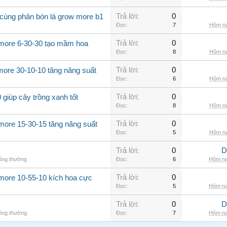
Trả lời:
0
 cùng phân bón lá grow more b1
Đọc:
7
Hôm na
Trả lời:
0
 more 6-30-30 tạo mầm hoa
Đọc:
8
Hôm na
Trả lời:
0
more 30-10-10 tăng năng suất
Đọc:
6
Hôm na
Trả lời:
0
giúp cây trồng xanh tốt
Đọc:
8
Hôm na
Trả lời:
0
more 15-30-15 tăng năng suất
Đọc:
5
Hôm na
Trả lời:
0
D
hông thường
Đọc:
6
Hôm na
Trả lời:
0
 more 10-55-10 kích hoa cực
Đọc:
5
Hôm na
Trả lời:
0
D
hông thường
Đọc:
7
Hôm na