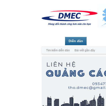
Trang chủ
Diễn đàn
Thành vi
Tìm kiếm diễn đàn
Bài viết gần đây