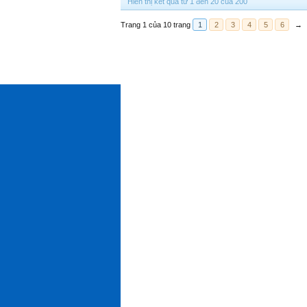
Hiển thị kết quả từ 1 đến 20 của 200
Trang 1 của 10 trang
1
2
3
4
5
6
→