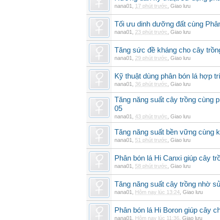
nana01
,
17 phút trước
,
Giao lưu
Tối ưu dinh dưỡng đất cùng Phân
nana01
,
23 phút trước
,
Giao lưu
Tăng sức đề kháng cho cây trồng
nana01
,
29 phút trước
,
Giao lưu
Kỹ thuật dùng phân bón lá hợp tr
nana01
,
36 phút trước
,
Giao lưu
Tăng năng suất cây trồng cùng p
05
nana01
,
43 phút trước
,
Giao lưu
Tăng năng suất bền vững cùng kỹ
nana01
,
51 phút trước
,
Giao lưu
Phân bón lá Hi Canxi giúp cây t
nana01
,
58 phút trước
,
Giao lưu
Tăng năng suất cây trồng nhờ sử
nana01
,
Hôm nay lúc 13:24
,
Giao lưu
Phân bón lá Hi Boron giúp cây ch
nana01
,
Hôm nay lúc 11:36
,
Giao lưu