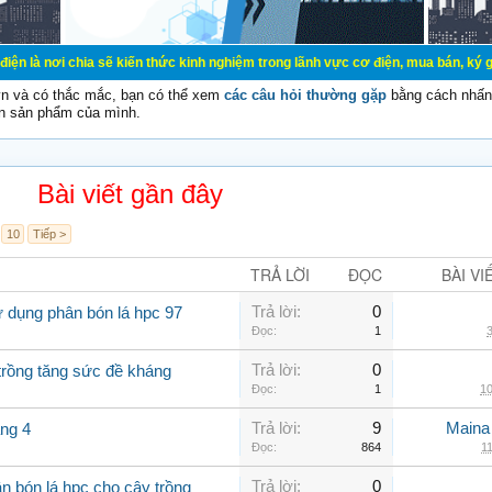
a sẽ kiến thức kinh nghiệm trong lãnh vực cơ điện, mua bán, ký gửi, cho thuê 
vn và có thắc mắc, bạn có thể xem
các câu hỏi thường gặp
bằng cách nhấn 
n sản phẩm của mình.
Bài viết gần đây
10
Tiếp >
TRẢ LỜI
ĐỌC
BÀI VI
Trả lời:
0
 dụng phân bón lá hpc 97
Đọc:
1
3
Trả lời:
0
trồng tăng sức đề kháng
Đọc:
1
10
Trả lời:
9
Maina
áng 4
Đọc:
864
11
Trả lời:
0
n bón lá hpc cho cây trồng