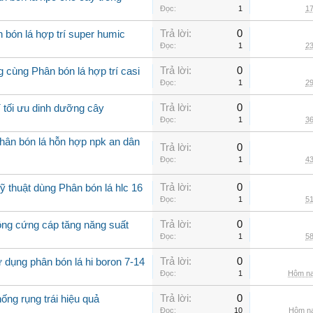
Đọc:
1
17
Trả lời:
0
 bón lá hợp trí super humic
Đọc:
1
23
Trả lời:
0
 cùng Phân bón lá hợp trí casi
Đọc:
1
29
Trả lời:
0
í tối ưu dinh dưỡng cây
Đọc:
1
36
hân bón lá hỗn hợp npk an dân
Trả lời:
0
Đọc:
1
43
Trả lời:
0
 thuật dùng Phân bón lá hlc 16
Đọc:
1
51
Trả lời:
0
rồng cứng cáp tăng năng suất
Đọc:
1
58
Trả lời:
0
 dụng phân bón lá hi boron 7-14
Đọc:
1
Hôm na
Trả lời:
0
ống rụng trái hiệu quả
Đọc:
10
Hôm na