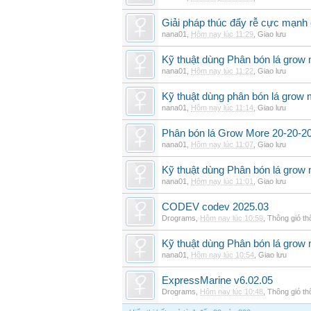
Giải pháp thúc đẩy rễ cực mạnh
nana01
,
Hôm nay lúc 11:29
,
Giao lưu
Kỹ thuật dùng Phân bón lá grow
nana01
,
Hôm nay lúc 11:22
,
Giao lưu
Kỹ thuật dùng phân bón lá grow 
nana01
,
Hôm nay lúc 11:14
,
Giao lưu
Phân bón lá Grow More 20-20-20 
nana01
,
Hôm nay lúc 11:07
,
Giao lưu
Kỹ thuật dùng Phân bón lá grow 
nana01
,
Hôm nay lúc 11:01
,
Giao lưu
CODEV codev 2025.03
Drograms
,
Hôm nay lúc 10:59
,
Thông gió t
Kỹ thuật dùng Phân bón lá grow
nana01
,
Hôm nay lúc 10:54
,
Giao lưu
ExpressMarine v6.02.05
Drograms
,
Hôm nay lúc 10:48
,
Thông gió t