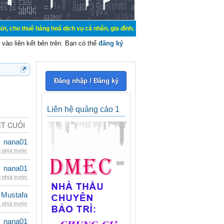
hàng hoá dịch vụ cá nhân, gia đình. Mua bán, ký gửi, cho thuê thiết bị hệ thốn
vào liên kết bên trên. Bạn có thể
đăng ký
Đăng nhập / Đăng ký
Liên hệ quảng cáo 1
ẾT CUỐI
nana01
 phút trước
nana01
 phút trước
 Mustafa
 phút trước
nana01