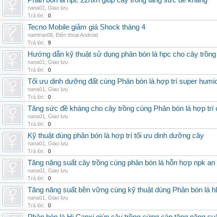
Phân bón lá hpc 22hxn giúp cây trồng tăng sức đề kháng
nana01
,
Giao lưu
Trả lời:
0
Tecno Mobile giảm giá Shock tháng 4
namtran08
,
Điện thoại Android
Trả lời:
9
Hướng dẫn kỹ thuật sử dụng phân bón lá hpc cho cây trồng
nana01
,
Giao lưu
Trả lời:
0
Tối ưu dinh dưỡng đất cùng Phân bón lá hợp trí super humi
nana01
,
Giao lưu
Trả lời:
0
Tăng sức đề kháng cho cây trồng cùng Phân bón lá hợp trí 
nana01
,
Giao lưu
Trả lời:
0
Kỹ thuật dùng phân bón lá hợp trí tối ưu dinh dưỡng cây
nana01
,
Giao lưu
Trả lời:
0
Tăng năng suất cây trồng cùng phân bón lá hỗn hợp npk an
nana01
,
Giao lưu
Trả lời:
0
Tăng năng suất bền vững cùng kỹ thuật dùng Phân bón lá h
nana01
,
Giao lưu
Trả lời:
0