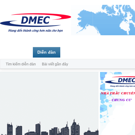
Trang chủ
Diễn đàn
Thành viên
Tìm kiếm diễn đàn
Bài viết gần đây