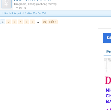
CODEV codev 2025.03
Drograms
,
Thông gió thông thường
Trả lời:
0
Hiển thị kết quả từ 1 đến 20 của 200
1
2
3
4
5
6
→
10
Tiếp >
Đă
Liê