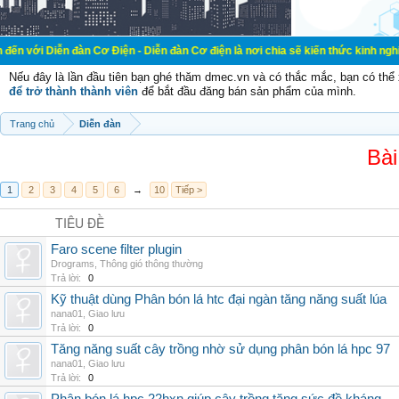
đàn Cơ Điện - Diễn đàn Cơ điện là nơi chia sẽ kiến thức kinh nghiệm trong lãn
Nếu đây là lần đầu tiên bạn ghé thăm dmec.vn và có thắc mắc, bạn có th
để trở thành thành viên
để bắt đầu đăng bán sản phẩm của mình.
Trang chủ
Diễn đàn
Bài
1
2
3
4
5
6
→
10
Tiếp >
TIÊU ĐỀ
Faro scene filter plugin
Drograms
,
Thông gió thông thường
Trả lời:
0
Kỹ thuật dùng Phân bón lá htc đại ngàn tăng năng suất lúa
nana01
,
Giao lưu
Trả lời:
0
Tăng năng suất cây trồng nhờ sử dụng phân bón lá hpc 97
nana01
,
Giao lưu
Trả lời:
0