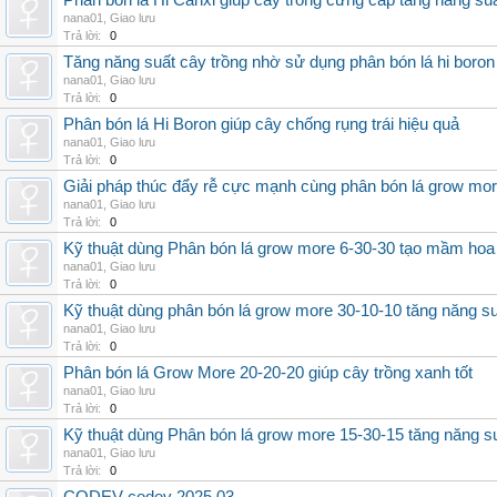
Phân bón lá Hi Canxi giúp cây trồng cứng cáp tăng năng su
nana01
,
Giao lưu
Trả lời:
0
Tăng năng suất cây trồng nhờ sử dụng phân bón lá hi boron
nana01
,
Giao lưu
Trả lời:
0
Phân bón lá Hi Boron giúp cây chống rụng trái hiệu quả
nana01
,
Giao lưu
Trả lời:
0
Giải pháp thúc đẩy rễ cực mạnh cùng phân bón lá grow mo
nana01
,
Giao lưu
Trả lời:
0
Kỹ thuật dùng Phân bón lá grow more 6-30-30 tạo mầm hoa
nana01
,
Giao lưu
Trả lời:
0
Kỹ thuật dùng phân bón lá grow more 30-10-10 tăng năng s
nana01
,
Giao lưu
Trả lời:
0
Phân bón lá Grow More 20-20-20 giúp cây trồng xanh tốt
nana01
,
Giao lưu
Trả lời:
0
Kỹ thuật dùng Phân bón lá grow more 15-30-15 tăng năng s
nana01
,
Giao lưu
Trả lời:
0