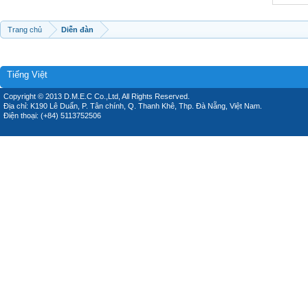
Trang chủ
Diễn đàn
Tiếng Việt
Copyright © 2013 D.M.E.C Co.,Ltd, All Rights Reserved.
Địa chỉ: K190 Lê Duẩn, P. Tân chính, Q. Thanh Khê, Thp. Đà Nẵng, Việt Nam.
Điện thoại: (+84) 5113752506