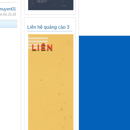
nuyen01
y lúc 21:18
Liên hệ quảng cáo 3