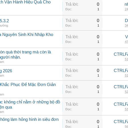
ch Vận Hành Hiệu Quả Cho
Trả lời:
0
n
Đọc:
1
24
Trả lời:
0
D
5.3.2
thường
Đọc:
1
34
a Nguyên Sinh Khi Nhập Kho
Trả lời:
0
V
Đọc:
1
47
ón quà thời trang mà còn là
Trả lời:
0
CTRLF
người nhận.
Đọc:
1
51
nam
Trả lời:
0
CTRLF
ng 2026
nam
Đọc:
1
51
h Khắc Phục Để Mặc Đơn Giản
Trả lời:
0
CTRLF
Đọc:
1
52
nam
hục không chỉ nằm ở những bộ đồ
Trả lời:
0
CTRLF
iện qua
Đọc:
1
53
nam
không làm hỏng hình in siêu đơn
Trả lời:
0
CTRLF
Đọc:
1
56