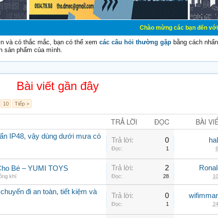
Chào mừng các bạn đến với Diễn đàn Cơ Đi
vn và có thắc mắc, bạn có thể xem
các câu hỏi thường gặp
bằng cách nhấn 
n sản phẩm của mình.
Bài viết gần đây
10
Tiếp >
TRẢ LỜI
ĐỌC
BÀI VI
ẩn IP48, vậy dùng dưới mưa có
Trả lời:
0
ha
Đọc:
1
6
Trả lời:
2
Rona
 Cho Bé – YUMI TOYS
ông khí
Đọc:
28
10
chuyến đi an toàn, tiết kiệm và
Trả lời:
0
wifimmar
Đọc:
1
24