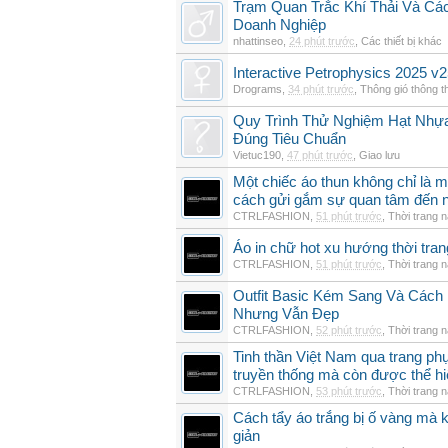
Trạm Quan Trắc Khí Thải Và Cá
Doanh Nghiệp
nhattinseo
,
24 phút trước
,
Các thiết bị khác
Interactive Petrophysics 2025 v2
Drograms
,
34 phút trước
,
Thông gió thông 
Quy Trình Thử Nghiệm Hạt Nhự
Đúng Tiêu Chuẩn
Vietuc190
,
47 phút trước
,
Giao lưu
Một chiếc áo thun không chỉ là m
cách gửi gắm sự quan tâm đến 
CTRLFASHION
,
51 phút trước
,
Thời trang 
Áo in chữ hot xu hướng thời tra
CTRLFASHION
,
51 phút trước
,
Thời trang 
Outfit Basic Kém Sang Và Các
Nhưng Vẫn Đẹp
CTRLFASHION
,
52 phút trước
,
Thời trang 
Tinh thần Việt Nam qua trang p
truyền thống mà còn được thể h
CTRLFASHION
,
53 phút trước
,
Thời trang 
Cách tẩy áo trắng bị ố vàng mà 
giản