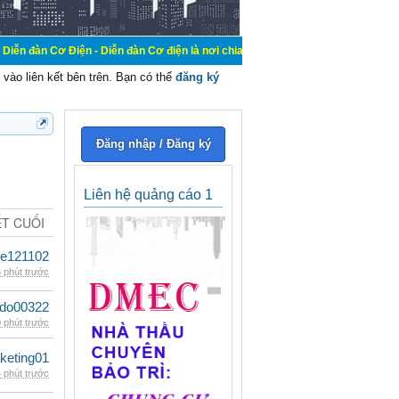
ện - Diễn đàn Cơ điện là nơi chia sẽ kiến thức kinh nghiệm trong lãnh vực cơ 
vào liên kết bên trên. Bạn có thể
đăng ký
Đăng nhập / Đăng ký
Liên hệ quảng cáo 1
ẾT CUỐI
le121102
 phút trước
ldo00322
 phút trước
keting01
 phút trước