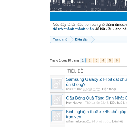
Nếu đây là lần đầu tiên bạn ghé thăm dmec.
để trở thành thành viên
để bắt đầu đăng bá
Trang chủ
Diễn đàn
Trang 1 của 10 trang
1
2
3
4
5
6
→
TIÊU ĐỀ
Samsung Galaxy Z Flip8 đạt chu
ổn không?
hale121102
,
6 phút trước
,
Điện thoại
Gấu Bông Quà Tặng Sinh Nhật
Huy Nguyen
,
Thứ ba lúc 22:46
,
Điều hoà kh
Kinh nghiệm thuê xe 45 chỗ giúp 
trọn vẹn
wifimmarketing01
,
24 phút trước
,
Liên kết