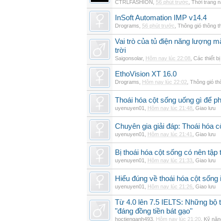
CTRLFASHION
,
56 phút trước
,
Thời trang 
InSoft Automation IMP v14.4
Drograms
,
56 phút trước
,
Thông gió thông 
Vai trò của tủ điện năng lượng mặ
trời
Saigonsolar
,
Hôm nay lúc 22:08
,
Các thiết b
EthoVision XT 16.0
Drograms
,
Hôm nay lúc 22:02
,
Thông gió t
Thoái hóa cột sống uống gì để p
uyenuyen01
,
Hôm nay lúc 21:48
,
Giao lưu
Chuyên gia giải đáp: Thoái hóa c
uyenuyen01
,
Hôm nay lúc 21:41
,
Giao lưu
Bị thoái hóa cột sống có nên tập
uyenuyen01
,
Hôm nay lúc 21:33
,
Giao lưu
Hiểu đúng về thoái hóa cột sống 
uyenuyen01
,
Hôm nay lúc 21:26
,
Giao lưu
Từ 4.0 lên 7.5 IELTS: Những bộ t
"đáng đồng tiền bát gạo"
hoctienganh493
,
Hôm nay lúc 21:20
,
Kỹ năn