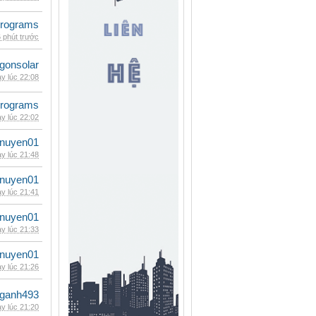
rograms
 phút trước
gonsolar
y lúc 22:08
rograms
y lúc 22:02
nuyen01
y lúc 21:48
nuyen01
y lúc 21:41
nuyen01
y lúc 21:33
nuyen01
y lúc 21:26
nganh493
y lúc 21:20