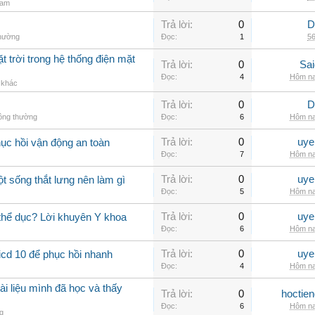
nam
Trả lời:
0
D
thường
Đọc:
1
56
t trời trong hệ thống điện mặt
Trả lời:
0
Sai
Đọc:
4
Hôm na
ị khác
Trả lời:
0
D
hông thường
Đọc:
6
Hôm na
Trả lời:
0
uye
hục hồi vận động an toàn
Đọc:
7
Hôm na
Trả lời:
0
uye
ột sống thắt lưng nên làm gì
Đọc:
5
Hôm na
Trả lời:
0
uye
 thể dục? Lời khuyên Y khoa
Đọc:
6
Hôm na
Trả lời:
0
uye
icd 10 để phục hồi nhanh
Đọc:
4
Hôm na
ài liệu mình đã học và thấy
Trả lời:
0
hoctie
Đọc:
6
Hôm na
g