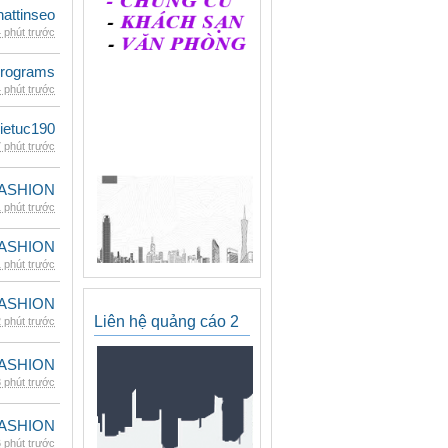
hattinseo
 phút trước
rograms
 phút trước
ietuc190
 phút trước
ASHION
 phút trước
ASHION
 phút trước
ASHION
Liên hệ quảng cáo 2
 phút trước
ASHION
 phút trước
ASHION
 phút trước