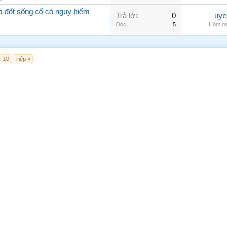
óa đốt sống cổ có nguy hiểm
Trả lời:
0
uye
Đọc:
5
Hôm na
10
Tiếp >