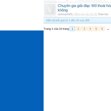
Chuyên gia giải đáp: Mổ thoái h
không
uyenuyen01
,
Hôm nay lúc 21:18
,
Giao lưu
Hiển thị kết quả từ 1 đến 20 của 200
Trang 1 của 10 trang
1
2
3
4
5
6
→