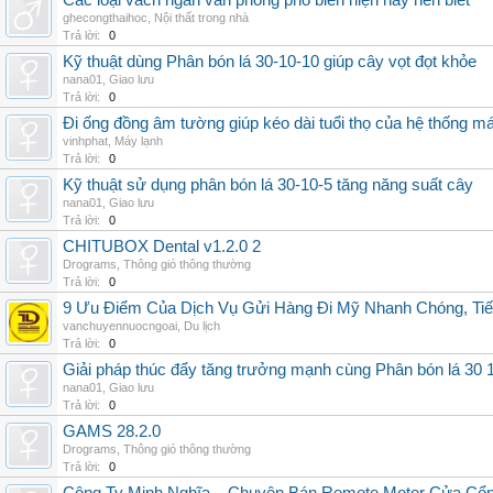
Các loại vách ngăn văn phòng phổ biến hiện nay nên biết
ghecongthaihoc
,
Nội thất trong nhà
Trả lời:
0
Kỹ thuật dùng Phân bón lá 30-10-10 giúp cây vọt đọt khỏe
nana01
,
Giao lưu
Trả lời:
0
Đi ống đồng âm tường giúp kéo dài tuổi thọ của hệ thống m
vinhphat
,
Máy lạnh
Trả lời:
0
Kỹ thuật sử dụng phân bón lá 30-10-5 tăng năng suất cây
nana01
,
Giao lưu
Trả lời:
0
CHITUBOX Dental v1.2.0 2
Drograms
,
Thông gió thông thường
Trả lời:
0
9 Ưu Điểm Của Dịch Vụ Gửi Hàng Đi Mỹ Nhanh Chóng, Tiế
vanchuyennuocngoai
,
Du lịch
Trả lời:
0
Giải pháp thúc đẩy tăng trưởng mạnh cùng Phân bón lá 30 1
nana01
,
Giao lưu
Trả lời:
0
GAMS 28.2.0
Drograms
,
Thông gió thông thường
Trả lời:
0