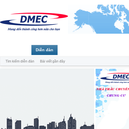
Trang chủ
Diễn đàn
Thành viên
Tìm kiếm diễn đàn
Bài viết gần đây