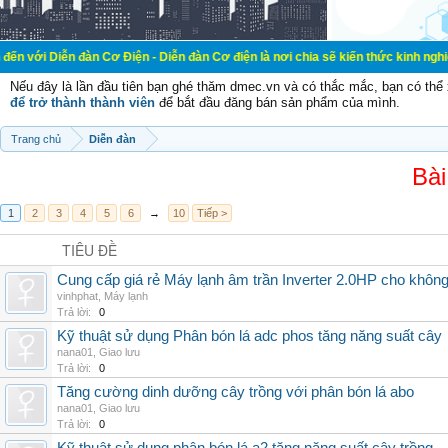
đàn Cơ Điện - Diễn đàn Cơ điện là nơi chia sẽ kiến thức kinh nghiệm trong lãn
Nếu đây là lần đầu tiên bạn ghé thăm dmec.vn và có thắc mắc, bạn có th
để trở thành thành viên
để bắt đầu đăng bán sản phẩm của mình.
Trang chủ
Diễn đàn
Bài
1
2
3
4
5
6
→
10
Tiếp >
TIÊU ĐỀ
Cung cấp giá rẻ Máy lạnh âm trần Inverter 2.0HP cho khôn
vinhphat
,
Máy lạnh
Trả lời:
0
Kỹ thuật sử dụng Phân bón lá adc phos tăng năng suất cây
nana01
,
Giao lưu
Trả lời:
0
Tăng cường dinh dưỡng cây trồng với phân bón lá abo
nana01
,
Giao lưu
Trả lời:
0