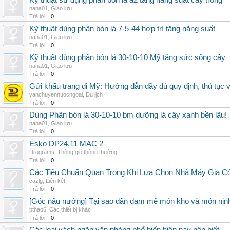
Kỹ thuật sử dụng phân bón lá a2 tăng năng suất cây trồng
nana01
,
Giao lưu
Trả lời:
0
Kỹ thuật dùng phân bón lá 7-5-44 hợp trí tăng năng suất
nana01
,
Giao lưu
Trả lời:
0
Kỹ thuật dùng phân bón lá 30-10-10 Mỹ tăng sức sống cây
nana01
,
Giao lưu
Trả lời:
0
Gửi khẩu trang đi Mỹ: Hướng dẫn đầy đủ quy định, thủ tục 
vanchuyennuocngoai
,
Du lịch
Trả lời:
0
Dùng Phân bón lá 30-10-10 bm dưỡng lá cây xanh bền lâu!
nana01
,
Giao lưu
Trả lời:
0
Esko DP24.11 MAC 2
Drograms
,
Thông gió thông thường
Trả lời:
0
Các Tiêu Chuẩn Quan Trọng Khi Lựa Chọn Nhà Máy Gia 
cazlg
,
Liên kết
Trả lời:
0
[Góc nấu nướng] Tại sao dân đam mê món kho và món ninh
pthao6
,
Các thiết bị khác
Trả lời:
0