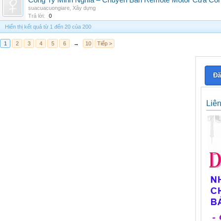
Công Ty Minh Nghĩa – Chuyên Bán Remote Motor Cửa Cổn
suacuacuongiare
,
Xây dựng
Trả lời:
0
Hiển thị kết quả từ 1 đến 20 của 200
1
2
3
4
5
6
→
10
Tiếp >
Đă
Liê