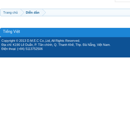
Trang chủ
Diễn đàn
Tiếng Việt
Copyright © 2013 D.M.E.C Co.,Ltd, All Rights Reserved.
Địa chỉ: K190 Lê Duẩn, P. Tân chính, Q. Thanh Khê, Thp. Đà Nẵng, Việt Nam.
Điện thoại: (+84) 5113752506