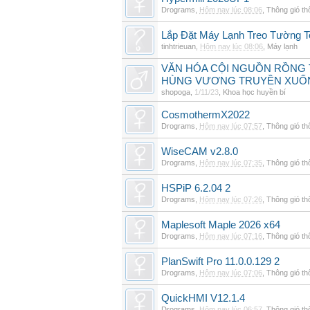
Drograms
,
Hôm nay lúc 08:06
,
Thông gió t
Lắp Đặt Máy Lạnh Treo Tường T
tinhtrieuan
,
Hôm nay lúc 08:06
,
Máy lạnh
VĂN HÓA CỘI NGUỒN RỒNG T
HÙNG VƯƠNG TRUYỀN XUỐ
shopoga
,
1/11/23
,
Khoa học huyền bí
CosmothermX2022
Drograms
,
Hôm nay lúc 07:57
,
Thông gió t
WiseCAM v2.8.0
Drograms
,
Hôm nay lúc 07:35
,
Thông gió t
HSPiP 6.2.04 2
Drograms
,
Hôm nay lúc 07:26
,
Thông gió t
Maplesoft Maple 2026 x64
Drograms
,
Hôm nay lúc 07:16
,
Thông gió t
PlanSwift Pro 11.0.0.129 2
Drograms
,
Hôm nay lúc 07:06
,
Thông gió t
QuickHMI V12.1.4
Drograms
,
Hôm nay lúc 06:57
,
Thông gió t