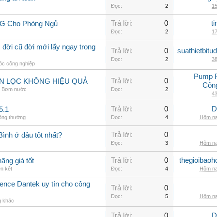
Đọc:
2
15
Trả lời:
0
t
LG Cho Phòng Ngủ
Đọc:
2
17
 đời cũ đời mới lấy ngay trong
Trả lời:
0
suathietbit
Đọc:
2
38
c công nghiệp
Pump 
Trả lời:
0
ẪN LỌC KHÔNG HIỆU QUẢ
Côn
,
Bơm nước
Đọc:
2
43
Trả lời:
0
D
5.1
hông thường
Đọc:
4
Hôm na
Trả lời:
0
 Bình ở đâu tốt nhất?
Đọc:
3
Hôm na
Trả lời:
0
thegioibaoh
ãng giá tốt
ên kết
Đọc:
4
Hôm na
nce Dantek uy tín cho công
Trả lời:
0
Đọc:
5
Hôm na
g khác
Trả lời:
0
D