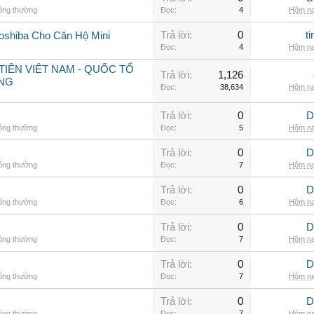
hông thường
Đọc:
4
Hôm na
Trả lời:
0
t
oshiba Cho Căn Hộ Mini
Đọc:
4
Hôm na
IÊN VIỆT NAM - QUỐC TỔ
Trả lời:
1,126
NG
Đọc:
38,634
Hôm na
Trả lời:
0
D
hông thường
Đọc:
5
Hôm na
Trả lời:
0
D
hông thường
Đọc:
7
Hôm na
Trả lời:
0
D
hông thường
Đọc:
6
Hôm na
Trả lời:
0
D
hông thường
Đọc:
7
Hôm na
Trả lời:
0
D
hông thường
Đọc:
7
Hôm na
Trả lời:
0
D
hông thường
Đọc:
7
Hôm na