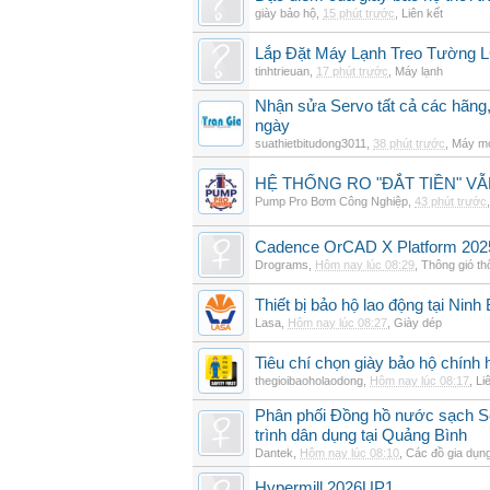
giày bảo hộ
,
15 phút trước
,
Liên kết
Lắp Đặt Máy Lạnh Treo Tường 
tinhtrieuan
,
17 phút trước
,
Máy lạnh
Nhận sửa Servo tất cả các hãng,
ngày
suathietbitudong3011
,
38 phút trước
,
Máy mó
HỆ THỐNG RO "ĐẮT TIỀN" V
Pump Pro Bơm Công Nghiệp
,
43 phút trước
Cadence OrCAD X Platform 202
Drograms
,
Hôm nay lúc 08:29
,
Thông gió t
Thiết bị bảo hộ lao động tại Ninh
Lasa
,
Hôm nay lúc 08:27
,
Giày dép
Tiêu chí chọn giày bảo hộ chính h
thegioibaoholaodong
,
Hôm nay lúc 08:17
,
Li
Phân phối Đồng hồ nước sạch Se
trình dân dụng tại Quảng Bình
Dantek
,
Hôm nay lúc 08:10
,
Các đồ gia dụn
Hypermill 2026UP1