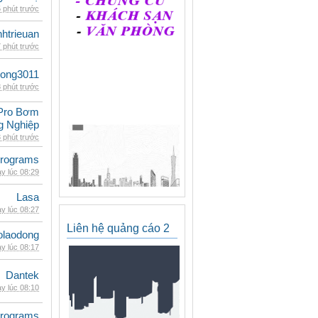
 phút trước
inhtrieuan
 phút trước
udong3011
 phút trước
Pro Bơm
g Nghiệp
 phút trước
rograms
y lúc 08:29
Lasa
y lúc 08:27
Liên hệ quảng cáo 2
olaodong
y lúc 08:17
Dantek
y lúc 08:10
rograms