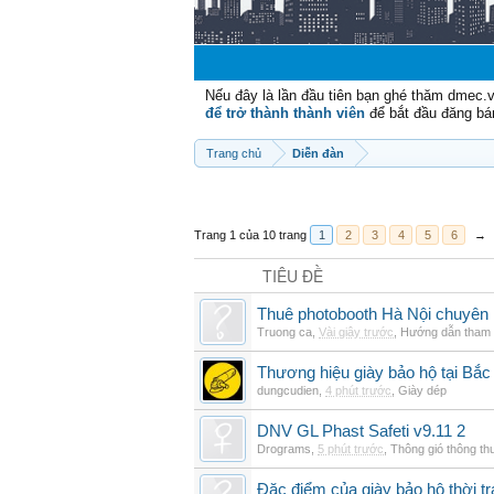
Nếu đây là lần đầu tiên bạn ghé thăm dmec.
để trở thành thành viên
để bắt đầu đăng bá
Trang chủ
Diễn đàn
Trang 1 của 10 trang
1
2
3
4
5
6
→
TIÊU ĐỀ
Thuê photobooth Hà Nội chuyên n
Truong ca
,
Vài giây trước
,
Hướng dẫn tham 
Thương hiệu giày bảo hộ tại Bắc
dungcudien
,
4 phút trước
,
Giày dép
DNV GL Phast Safeti v9.11 2
Drograms
,
5 phút trước
,
Thông gió thông t
Đặc điểm của giày bảo hộ thời tr