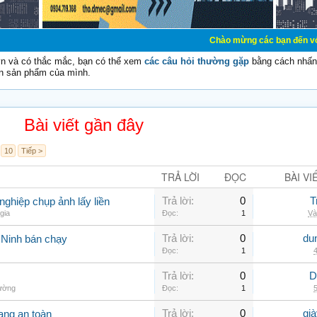
Chào mừng các bạn đến với Diễn đàn Cơ 
vn và có thắc mắc, bạn có thể xem
các câu hỏi thường gặp
bằng cách nhấn 
n sản phẩm của mình.
Bài viết gần đây
10
Tiếp >
TRẢ LỜI
ĐỌC
BÀI VI
Trả lời:
0
T
ghiệp chụp ảnh lấy liền
gia
Đọc:
1
Và
Trả lời:
0
du
 Ninh bán chạy
Đọc:
1
4
Trả lời:
0
D
hường
Đọc:
1
5
Trả lời:
0
gi
ang an toàn