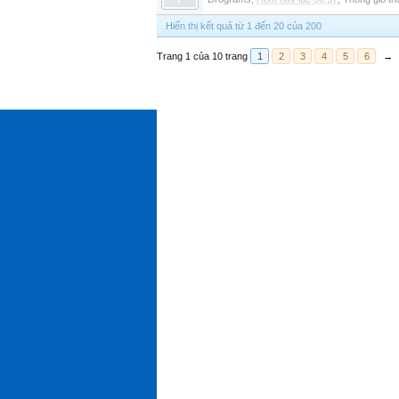
Hiển thị kết quả từ 1 đến 20 của 200
Trang 1 của 10 trang
1
2
3
4
5
6
→