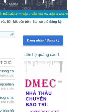
Điện - Diễn đàn Cơ điện là nơi chia sẽ kiến thức kinh nghiệm trong lãnh vực cơ
vào liên kết bên trên. Bạn có thể
đăng ký
Đăng nhập / Đăng ký
Liên hệ quảng cáo 1
ẾT CUỐI
ruong ca
i giây trước
ngcudien
 phút trước
rograms
 phút trước
ày bảo hộ