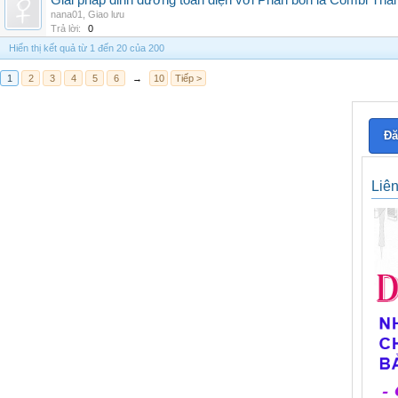
Giải pháp dinh dưỡng toàn diện với Phân bón lá Combi Thái
nana01
,
Giao lưu
Trả lời:
0
Hiển thị kết quả từ 1 đến 20 của 200
1
2
3
4
5
6
→
10
Tiếp >
Đă
Liê