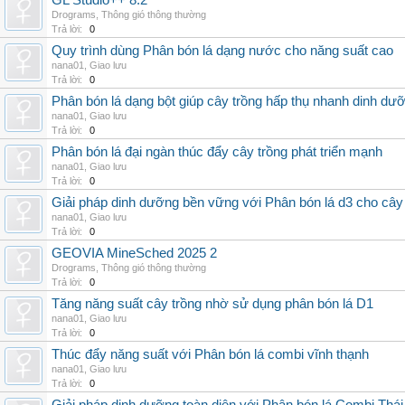
GL Studio++ 8.2
Drograms
,
Thông gió thông thường
Trả lời:
0
Quy trình dùng Phân bón lá dạng nước cho năng suất cao
nana01
,
Giao lưu
Trả lời:
0
Phân bón lá dạng bột giúp cây trồng hấp thụ nhanh dinh dư
nana01
,
Giao lưu
Trả lời:
0
Phân bón lá đại ngàn thúc đẩy cây trồng phát triển mạnh
nana01
,
Giao lưu
Trả lời:
0
Giải pháp dinh dưỡng bền vững với Phân bón lá d3 cho cây
nana01
,
Giao lưu
Trả lời:
0
GEOVIA MineSched 2025 2
Drograms
,
Thông gió thông thường
Trả lời:
0
Tăng năng suất cây trồng nhờ sử dụng phân bón lá D1
nana01
,
Giao lưu
Trả lời:
0
Thúc đẩy năng suất với Phân bón lá combi vĩnh thạnh
nana01
,
Giao lưu
Trả lời:
0