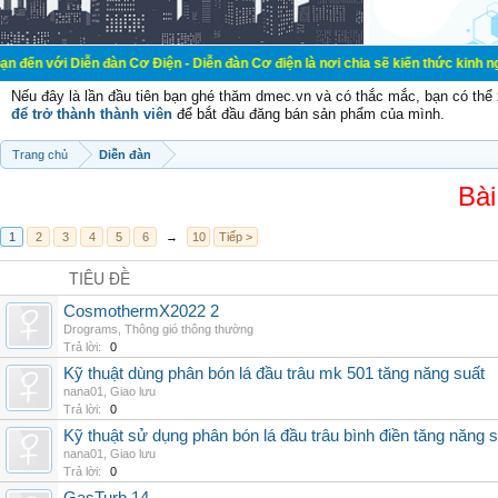
n đàn Cơ Điện - Diễn đàn Cơ điện là nơi chia sẽ kiến thức kinh nghiệm trong l
Nếu đây là lần đầu tiên bạn ghé thăm dmec.vn và có thắc mắc, bạn có th
để trở thành thành viên
để bắt đầu đăng bán sản phẩm của mình.
Trang chủ
Diễn đàn
Bài
1
2
3
4
5
6
→
10
Tiếp >
TIÊU ĐỀ
CosmothermX2022 2
Drograms
,
Thông gió thông thường
Trả lời:
0
Kỹ thuật dùng phân bón lá đầu trâu mk 501 tăng năng suất
nana01
,
Giao lưu
Trả lời:
0
Kỹ thuật sử dụng phân bón lá đầu trâu bình điền tăng năng 
nana01
,
Giao lưu
Trả lời:
0