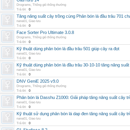
GasTurb 14
Drograms
,
Thông gió thông thường
Trả lời:
0
Tăng năng suất cây trồng cùng Phân bón lá đầu trâu 701 ch
nana01
,
Giao lưu
Trả lời:
0
Face Sorter Pro Ultimate 3.0.8
Drograms
,
Thông gió thông thường
Trả lời:
0
Kỹ thuật dùng phân bón lá đầu trâu 501 giúp cây ra đọt
nana01
,
Giao lưu
Trả lời:
0
Kỹ thuật dùng phân bón lá đầu trâu 30-10-10 tăng năng suất
nana01
,
Giao lưu
Trả lời:
0
DNV GeniE 2025 v9.0
Drograms
,
Thông gió thông thường
Trả lời:
0
Phân bón lá Dasshu Z1000: Giải pháp tăng năng suất cây t
nana01
,
Giao lưu
Trả lời:
0
Kỹ thuật sử dụng phân bón lá dap đen tăng năng suất cây t
nana01
,
Giao lưu
Trả lời:
0