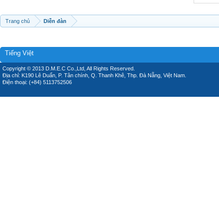
Trang chủ
Diễn đàn
Tiếng Việt
Copyright © 2013 D.M.E.C Co.,Ltd, All Rights Reserved.
Địa chỉ: K190 Lê Duẩn, P. Tân chính, Q. Thanh Khê, Thp. Đà Nẵng, Việt Nam.
Điện thoại: (+84) 5113752506