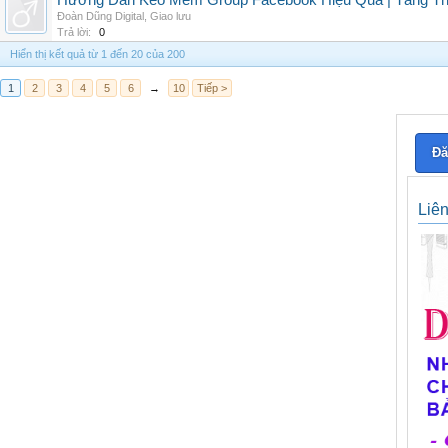
Hướng Dẫn Kéo Mem Group Facebook Hiệu Quả | Tăng Th
Đoàn Dũng Digital
,
Giao lưu
Trả lời:
0
Hiển thị kết quả từ 1 đến 20 của 200
1
2
3
4
5
6
→
10
Tiếp >
Đă
Liê