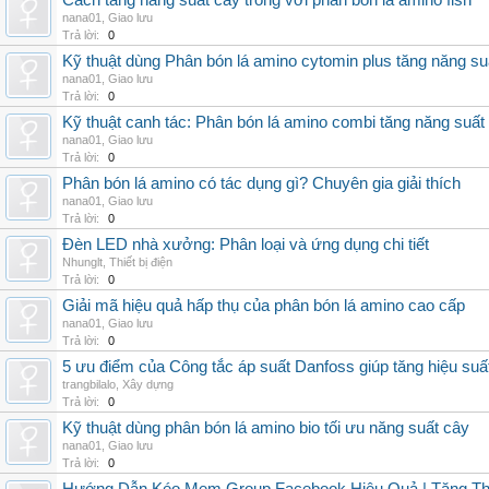
Cách tăng năng suất cây trồng với phân bón lá amino fish
nana01
,
Giao lưu
Trả lời:
0
Kỹ thuật dùng Phân bón lá amino cytomin plus tăng năng su
nana01
,
Giao lưu
Trả lời:
0
Kỹ thuật canh tác: Phân bón lá amino combi tăng năng suất
nana01
,
Giao lưu
Trả lời:
0
Phân bón lá amino có tác dụng gì? Chuyên gia giải thích
nana01
,
Giao lưu
Trả lời:
0
Đèn LED nhà xưởng: Phân loại và ứng dụng chi tiết
Nhunglt
,
Thiết bị điện
Trả lời:
0
Giải mã hiệu quả hấp thụ của phân bón lá amino cao cấp
nana01
,
Giao lưu
Trả lời:
0
5 ưu điểm của Công tắc áp suất Danfoss giúp tăng hiệu suấ
trangbilalo
,
Xây dựng
Trả lời:
0
Kỹ thuật dùng phân bón lá amino bio tối ưu năng suất cây
nana01
,
Giao lưu
Trả lời:
0