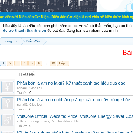
n đàn Cơ Điện - Diễn đàn Cơ điện là nơi chia sẽ kiến thức kinh nghiệm trong l
Nếu đây là lần đầu tiên bạn ghé thăm dmec.vn và có thắc mắc, bạn có th
để trở thành thành viên
để bắt đầu đăng bán sản phẩm của mình.
Trang chủ
Diễn đàn
Bài
1
2
3
4
5
6
→
10
Tiếp >
TIÊU ĐỀ
Phân bón lá amino là gì? Kỹ thuật canh tác hiệu quả cao
nana01
,
Giao lưu
Trả lời:
0
Phân bón lá amino gold tăng năng suất cho cây trồng khỏe
nana01
,
Giao lưu
Trả lời:
0
VoltCore Official Website: Price, VoltCore Energy Saver Co
voltcore-energy-saver
,
Điều hoà không khí
Trả lời:
0