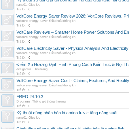
Kỹ thuật sử dụng phân bón lá amino ga3 giúp tăng năng suấ
nana01
,
Giao lưu
Trả lời:
0
VoltCore Energy Saver Review 2026: VoltCore Reviews, Pric
voltcore-energy-saver
,
Điều hoà không khí
Trả lời:
0
VoltCare Reviews – Smarter Home Power Solutions And Ene
voltcore-energy-saver
,
Điều hoà không khí
Trả lời:
0
VoltCare Electricity Saver - Physics Analysis And Electrici
voltcore-energy-saver
,
Điều hoà không khí
Trả lời:
0
Điểm Xu Hướng Định Hình Phong Cách Kiến Trúc & Nội Thấ
designplus
,
Thời trang
Trả lời:
0
VoltCore Energy Saver Cost - Claims, Features, And Reality
voltcore-energy-saver
,
Điều hoà không khí
Trả lời:
0
FRED 24.10.3
Drograms
,
Thông gió thông thường
Trả lời:
0
Kỹ thuật dùng phân bón lá amino fulvic tăng năng suất
nana01
,
Giao lưu
Trả lời:
0