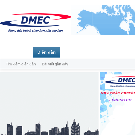
Trang chủ
Diễn đàn
Thành viên
Tìm kiếm diễn đàn
Bài viết gần đây