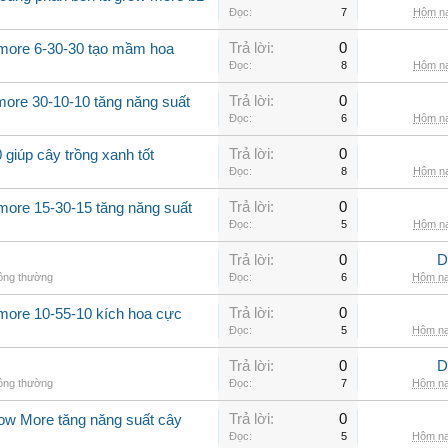
Đọc:
7
Hôm na
Trả lời:
0
 more 6-30-30 tạo mầm hoa
Đọc:
8
Hôm na
Trả lời:
0
more 30-10-10 tăng năng suất
Đọc:
6
Hôm na
Trả lời:
0
giúp cây trồng xanh tốt
Đọc:
8
Hôm na
Trả lời:
0
more 15-30-15 tăng năng suất
Đọc:
5
Hôm na
Trả lời:
0
D
hông thường
Đọc:
6
Hôm na
Trả lời:
0
 more 10-55-10 kích hoa cực
Đọc:
5
Hôm na
Trả lời:
0
D
hông thường
Đọc:
7
Hôm na
Trả lời:
0
row More tăng năng suất cây
Đọc:
5
Hôm na