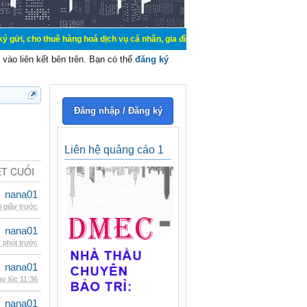
uê hàng hoá dịch vụ cá nhân, gia đình. Mua bán, ký gửi, cho thuê thiết bị hệ 
vào liên kết bên trên. Bạn có thể
đăng ký
Đăng nhập / Đăng ký
Liên hệ quảng cáo 1
ẾT CUỐI
nana01
i giây trước
nana01
 phút trước
nana01
y lúc 11:36
nana01