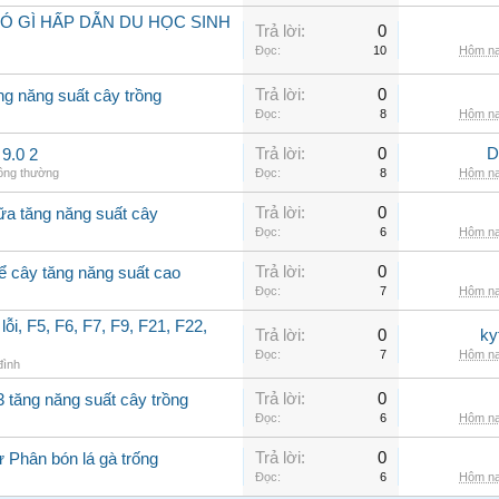
Ó GÌ HẤP DẪN DU HỌC SINH
Trả lời:
0
Đọc:
10
Hôm na
Trả lời:
0
ng năng suất cây trồng
Đọc:
8
Hôm na
Trả lời:
0
D
9.0 2
hông thường
Đọc:
8
Hôm na
Trả lời:
0
ữa tăng năng suất cây
Đọc:
6
Hôm na
Trả lời:
0
để cây tăng năng suất cao
Đọc:
7
Hôm na
ỗi, F5, F6, F7, F9, F21, F22,
Trả lời:
0
ky
Đọc:
7
Hôm na
 đình
Trả lời:
0
3 tăng năng suất cây trồng
Đọc:
6
Hôm na
Trả lời:
0
ừ Phân bón lá gà trống
Đọc:
6
Hôm na