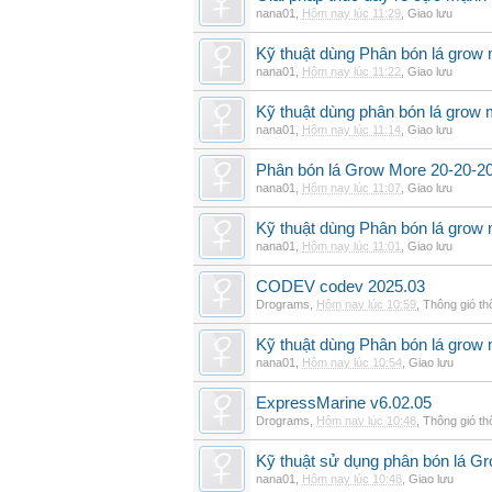
nana01
,
Hôm nay lúc 11:29
,
Giao lưu
Kỹ thuật dùng Phân bón lá grow
nana01
,
Hôm nay lúc 11:22
,
Giao lưu
Kỹ thuật dùng phân bón lá grow 
nana01
,
Hôm nay lúc 11:14
,
Giao lưu
Phân bón lá Grow More 20-20-20 
nana01
,
Hôm nay lúc 11:07
,
Giao lưu
Kỹ thuật dùng Phân bón lá grow 
nana01
,
Hôm nay lúc 11:01
,
Giao lưu
CODEV codev 2025.03
Drograms
,
Hôm nay lúc 10:59
,
Thông gió t
Kỹ thuật dùng Phân bón lá grow
nana01
,
Hôm nay lúc 10:54
,
Giao lưu
ExpressMarine v6.02.05
Drograms
,
Hôm nay lúc 10:48
,
Thông gió t
Kỹ thuật sử dụng phân bón lá G
nana01
,
Hôm nay lúc 10:48
,
Giao lưu