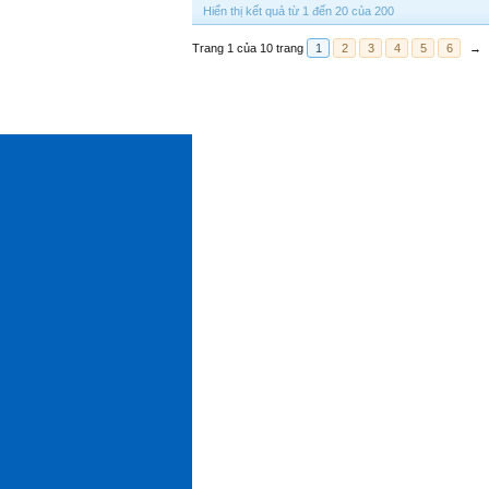
Hiển thị kết quả từ 1 đến 20 của 200
Trang 1 của 10 trang
1
2
3
4
5
6
→