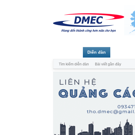
Trang chủ
Diễn đàn
Thành vi
Tìm kiếm diễn đàn
Bài viết gần đây