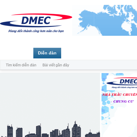
Trang chủ
Diễn đàn
Thành viên
Tìm kiếm diễn đàn
Bài viết gần đây