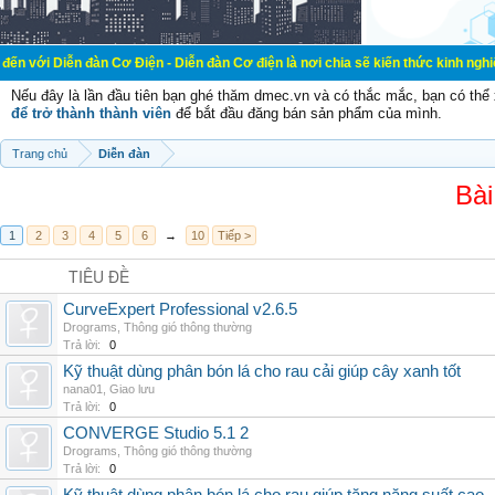
àn Cơ Điện - Diễn đàn Cơ điện là nơi chia sẽ kiến thức kinh nghiệm trong lãnh
Nếu đây là lần đầu tiên bạn ghé thăm dmec.vn và có thắc mắc, bạn có th
để trở thành thành viên
để bắt đầu đăng bán sản phẩm của mình.
Trang chủ
Diễn đàn
Bài
1
2
3
4
5
6
→
10
Tiếp >
TIÊU ĐỀ
CurveExpert Professional v2.6.5
Drograms
,
Thông gió thông thường
Trả lời:
0
Kỹ thuật dùng phân bón lá cho rau cải giúp cây xanh tốt
nana01
,
Giao lưu
Trả lời:
0
CONVERGE Studio 5.1 2
Drograms
,
Thông gió thông thường
Trả lời:
0