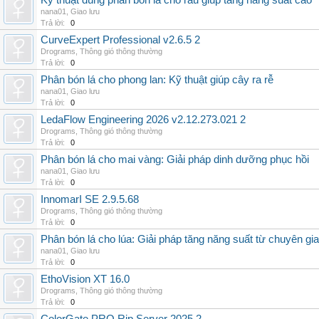
Kỹ thuật dùng phân bón lá cho rau giúp tăng năng suất cao
nana01
,
Giao lưu
Trả lời:
0
CurveExpert Professional v2.6.5 2
Drograms
,
Thông gió thông thường
Trả lời:
0
Phân bón lá cho phong lan: Kỹ thuật giúp cây ra rễ
nana01
,
Giao lưu
Trả lời:
0
LedaFlow Engineering 2026 v2.12.273.021 2
Drograms
,
Thông gió thông thường
Trả lời:
0
Phân bón lá cho mai vàng: Giải pháp dinh dưỡng phục hồi
nana01
,
Giao lưu
Trả lời:
0
InnomarI SE 2.9.5.68
Drograms
,
Thông gió thông thường
Trả lời:
0
Phân bón lá cho lúa: Giải pháp tăng năng suất từ chuyên gia
nana01
,
Giao lưu
Trả lời:
0
EthoVision XT 16.0
Drograms
,
Thông gió thông thường
Trả lời:
0