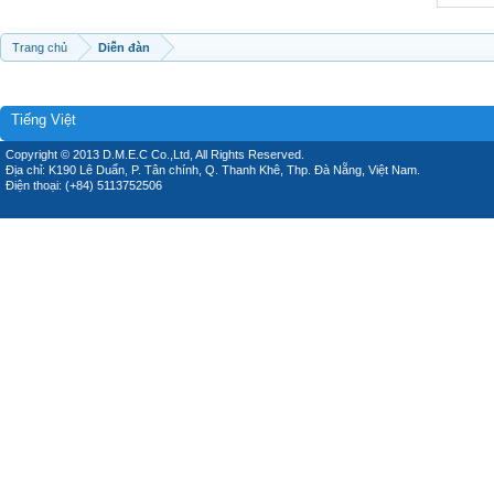
Trang chủ
Diễn đàn
Tiếng Việt
Copyright © 2013 D.M.E.C Co.,Ltd, All Rights Reserved.
Địa chỉ: K190 Lê Duẩn, P. Tân chính, Q. Thanh Khê, Thp. Đà Nẵng, Việt Nam.
Điện thoại: (+84) 5113752506