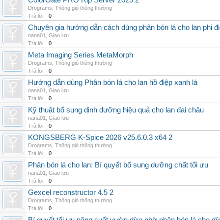
ColorGate PRO Rip Server 2025 2
Drograms
,
Thông gió thông thường
Trả lời:
0
Chuyên gia hướng dẫn cách dùng phân bón lá cho lan phi đ
nana01
,
Giao lưu
Trả lời:
0
Meta Imaging Series MetaMorph
Drograms
,
Thông gió thông thường
Trả lời:
0
Hướng dẫn dùng Phân bón lá cho lan hồ điệp xanh lá
nana01
,
Giao lưu
Trả lời:
0
Kỹ thuật bổ sung dinh dưỡng hiệu quả cho lan đai châu
nana01
,
Giao lưu
Trả lời:
0
KONGSBERG K-Spice 2026 v25.6.0.3 x64 2
Drograms
,
Thông gió thông thường
Trả lời:
0
Phân bón lá cho lan: Bí quyết bổ sung dưỡng chất tối ưu
nana01
,
Giao lưu
Trả lời:
0
Gexcel reconstructor 4.5 2
Drograms
,
Thông gió thông thường
Trả lời:
0