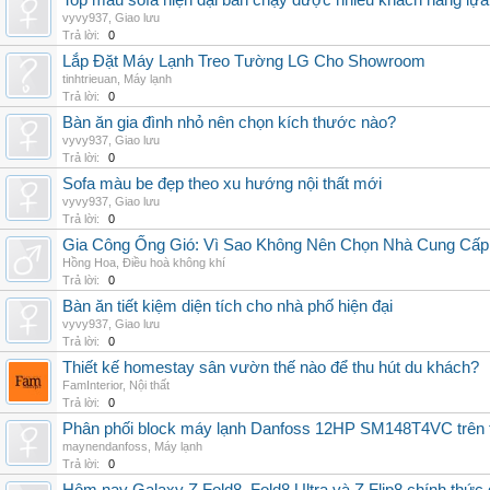
Top mẫu sofa hiện đại bán chạy được nhiều khách hàng lự
vyvy937
,
Giao lưu
Trả lời:
0
Lắp Đặt Máy Lạnh Treo Tường LG Cho Showroom
tinhtrieuan
,
Máy lạnh
Trả lời:
0
Bàn ăn gia đình nhỏ nên chọn kích thước nào?
vyvy937
,
Giao lưu
Trả lời:
0
Sofa màu be đẹp theo xu hướng nội thất mới
vyvy937
,
Giao lưu
Trả lời:
0
Gia Công Ống Gió: Vì Sao Không Nên Chọn Nhà Cung Cấp
Hồng Hoa
,
Điều hoà không khí
Trả lời:
0
Bàn ăn tiết kiệm diện tích cho nhà phố hiện đại
vyvy937
,
Giao lưu
Trả lời:
0
Thiết kế homestay sân vườn thế nào để thu hút du khách?
FamInterior
,
Nội thất
Trả lời:
0
Phân phối block máy lạnh Danfoss 12HP SM148T4VC trên t
maynendanfoss
,
Máy lạnh
Trả lời:
0