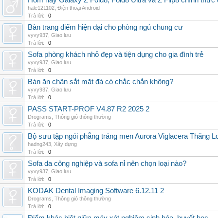
Hôm nay Galaxy Z Fold8, Fold8 Ultra và Z Flip8 chính thức
hale121102
,
Điện thoại Android
Trả lời:
0
Bàn trang điểm hiện đại cho phòng ngủ chung cư
vyvy937
,
Giao lưu
Trả lời:
0
Sofa phòng khách nhỏ đẹp và tiện dụng cho gia đình trẻ
vyvy937
,
Giao lưu
Trả lời:
0
Bàn ăn chân sắt mặt đá có chắc chắn không?
vyvy937
,
Giao lưu
Trả lời:
0
PASS START-PROF V4.87 R2 2025 2
Drograms
,
Thông gió thông thường
Trả lời:
0
Bộ sưu tập ngói phẳng tráng men Aurora Viglacera Thăng L
hadng243
,
Xây dựng
Trả lời:
0
Sofa da công nghiệp và sofa nỉ nên chọn loại nào?
vyvy937
,
Giao lưu
Trả lời:
0
KODAK Dental Imaging Software 6.12.11 2
Drograms
,
Thông gió thông thường
Trả lời:
0