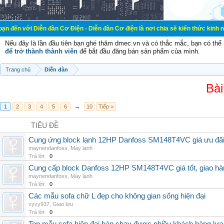
iễn đàn Cơ Điện - Diễn đàn Cơ điện là nơi chia sẽ kiến thức kinh nghiệm trong
Nếu đây là lần đầu tiên bạn ghé thăm dmec.vn và có thắc mắc, bạn có th
để trở thành thành viên
để bắt đầu đăng bán sản phẩm của mình.
Trang chủ
Diễn đàn
Bài
1
2
3
4
5
6
→
10
Tiếp >
TIÊU ĐỀ
Cung ứng block lạnh 12HP Danfoss SM148T4VC giá ưu đãi, 
maynendanfoss
,
Máy lạnh
Trả lời:
0
Cung cấp block Danfoss 12HP SM148T4VC giá tốt, giao hàng
maynendanfoss
,
Máy lạnh
Trả lời:
0
Các mẫu sofa chữ L đẹp cho không gian sống hiện đại
vyvy937
,
Giao lưu
Trả lời:
0