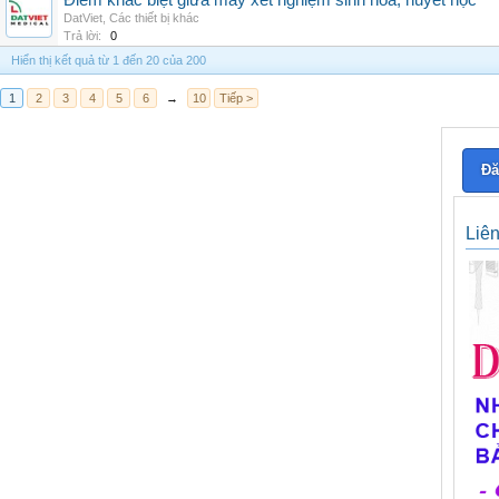
Điểm khác biệt giữa máy xét nghiệm sinh hóa, huyết học
DatViet
,
Các thiết bị khác
Trả lời:
0
Hiển thị kết quả từ 1 đến 20 của 200
1
2
3
4
5
6
→
10
Tiếp >
Đă
Liê