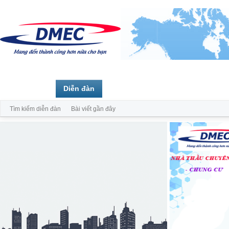
Trang chủ
Diễn đàn
Thành viên
Tìm kiếm diễn đàn
Bài viết gần đây