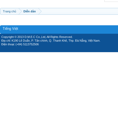
Trang chủ
Diễn đàn
Tiếng Việt
Copyright © 2013 D.M.E.C Co.,Ltd, All Rights Reserved.
Địa chỉ: K190 Lê Duẩn, P. Tân chính, Q. Thanh Khê, Thp. Đà Nẵng, Việt Nam.
Điện thoại: (+84) 5113752506