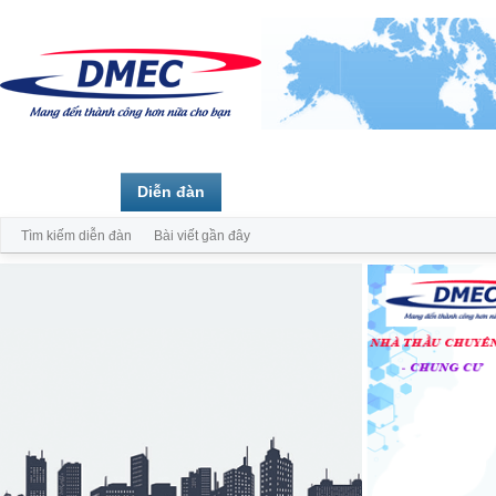
Trang chủ
Diễn đàn
Thành viên
Tìm kiếm diễn đàn
Bài viết gần đây