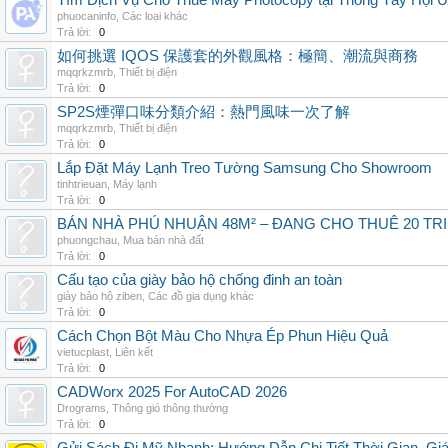
Tìm Dịch Vụ Cho Thuê Máy Photocopy tại Thông Tây Hội U
phuocaninfo
,
Các loại khác
Trả lời:
0
如何挑選 IQOS 保護套的外觀風格：極簡、潮流與商務
mqqrkzmrb
,
Thiết bị điện
Trả lời:
0
SP2S煙彈口味分類介紹：熱門風味一次了解
mqqrkzmrb
,
Thiết bị điện
Trả lời:
0
Lắp Đặt Máy Lạnh Treo Tường Samsung Cho Showroom
tinhtrieuan
,
Máy lạnh
Trả lời:
0
BÁN NHÀ PHÚ NHUẬN 48M² – ĐANG CHO THUÊ 20 TRIỆ
phuongchau
,
Mua bán nhà đất
Trả lời:
0
Cấu tạo của giày bảo hộ chống đinh an toàn
giày bảo hộ ziben
,
Các đồ gia dụng khác
Trả lời:
0
Cách Chọn Bột Màu Cho Nhựa Ép Phun Hiệu Quả
vietucplast
,
Liên kết
Trả lời:
0
CADWorx 2025 For AutoCAD 2026
Drograms
,
Thông gió thông thường
Trả lời:
0