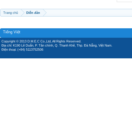
Trang chủ
Diễn đàn
Tiếng Việt
Copyright © 2013 D.M.E.C Co.,Ltd, All Rights Reserved.
Địa chỉ: K190 Lê Duẩn, P. Tân chính, Q. Thanh Khê, Thp. Đà Nẵng, Việt Nam.
Điện thoại: (+84) 5113752506