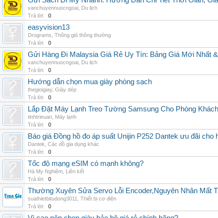
Gửi Sách Đi Mỹ Nhanh: Hướng Dẫn Chi Tiết Thời Gian, G
vanchuyennuocngoai
,
Du lịch
Trả lời:
0
easyvision13
Drograms
,
Thông gió thông thường
Trả lời:
0
Gửi Hàng Đi Malaysia Giá Rẻ Uy Tín: Bảng Giá Mới Nhất 
vanchuyennuocngoai
,
Du lịch
Trả lời:
0
Hướng dẫn chọn mua giày phòng sạch
thegioigiay
,
Giày dép
Trả lời:
0
Lắp Đặt Máy Lạnh Treo Tường Samsung Cho Phòng Khác
tinhtrieuan
,
Máy lạnh
Trả lời:
0
Báo giá Đồng hồ đo áp suất Unijin P252 Dantek ưu đãi cho h
Dantek
,
Các đồ gia dụng khác
Trả lời:
0
Tốc độ mạng eSIM có mạnh không?
Hà My Nghiêm
,
Liên kết
Trả lời:
0
Thường Xuyên Sửa Servo Lỗi Encoder,Nguyên Nhân Mất T
suathietbitudong3011
,
Thiết bị cơ điện
Trả lời:
0