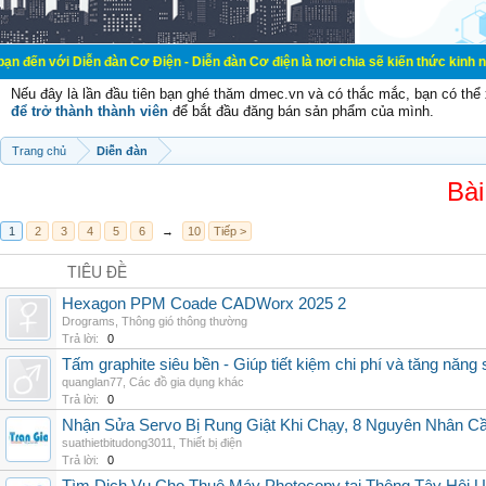
ễn đàn Cơ Điện - Diễn đàn Cơ điện là nơi chia sẽ kiến thức kinh nghiệm trong 
Nếu đây là lần đầu tiên bạn ghé thăm dmec.vn và có thắc mắc, bạn có th
để trở thành thành viên
để bắt đầu đăng bán sản phẩm của mình.
Trang chủ
Diễn đàn
Bài
1
2
3
4
5
6
→
10
Tiếp >
TIÊU ĐỀ
Hexagon PPM Coade CADWorx 2025 2
Drograms
,
Thông gió thông thường
Trả lời:
0
Tấm graphite siêu bền - Giúp tiết kiệm chi phí và tăng năng 
quanglan77
,
Các đồ gia dụng khác
Trả lời:
0
Nhận Sửa Servo Bị Rung Giật Khi Chạy, 8 Nguyên Nhân C
suathietbitudong3011
,
Thiết bị điện
Trả lời:
0