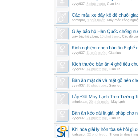
vyvy937
,
8 phút trước
,
Giao lưu
Các mẫu xe đẩy kệ để chuôi gi
namnpro
,
9 phút trước
,
Máy móc công nghi
Giày bảo hộ Hàn Quốc chống n
giày bảo hộ ziben
,
10 phút trước
,
Các đồ gi
Kinh nghiệm chọn bàn ăn 6 ghế 
vyvy937
,
11 phút trước
,
Giao lưu
Kích thước bàn ăn 4 ghế tiêu ch
vyvy937
,
14 phút trước
,
Giao lưu
Bàn ăn mặt đá và mặt gỗ nên chọ
vyvy937
,
18 phút trước
,
Giao lưu
Lắp Đặt Máy Lạnh Treo Tường T
tinhtrieuan
,
20 phút trước
,
Máy lạnh
Bàn ăn kéo dài là giải pháp cho 
vyvy937
,
21 phút trước
,
Giao lưu
Khi hòa giải ly hôn tòa sẽ hỏi gì
luatsuspt
,
22 phút trước
,
Thông tin doanh ng