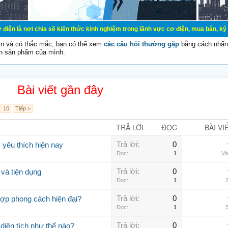
ia sẽ kiến thức kinh nghiệm trong lãnh vực cơ điện, mua bán, ký gửi, cho thuê
vn và có thắc mắc, bạn có thể xem
các câu hỏi thường gặp
bằng cách nhấn 
n sản phẩm của mình.
Bài viết gần đây
10
Tiếp >
TRẢ LỜI
ĐỌC
BÀI VI
Trả lời:
0
yêu thích hiện nay
Đọc:
1
Và
Trả lời:
0
và tiện dụng
Đọc:
1
2
Trả lời:
0
hợp phong cách hiện đại?
Đọc:
1
5
Trả lời:
0
 diện tích như thế nào?