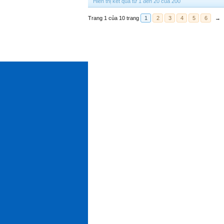
Hiển thị kết quả từ 1 đến 20 của 200
Trang 1 của 10 trang
1
2
3
4
5
6
→