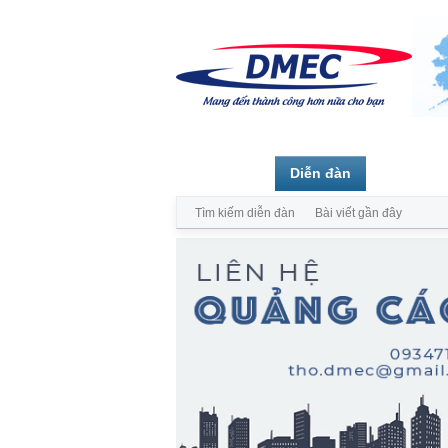
Trang chủ
Diễn đàn
Thành vi
Tìm kiếm diễn đàn
Bài viết gần đây