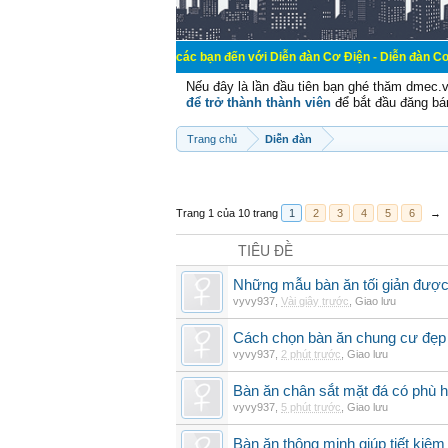
Chào mừng các bạn đến với Diễn đàn Cơ Điện - Diễn đàn Cơ điện là nơi ch
Nếu đây là lần đầu tiên bạn ghé thăm dmec.
để trở thành thành viên
để bắt đầu đăng bá
Trang chủ
Diễn đàn
Trang 1 của 10 trang
1
2
3
4
5
6
→
TIÊU ĐỀ
Những mẫu bàn ăn tối giản được 
vyvy937
,
Vài giây trước
,
Giao lưu
Cách chọn bàn ăn chung cư đẹp 
vyvy937
,
2 phút trước
,
Giao lưu
Bàn ăn chân sắt mặt đá có phù 
vyvy937
,
5 phút trước
,
Giao lưu
Bàn ăn thông minh giúp tiết kiệm