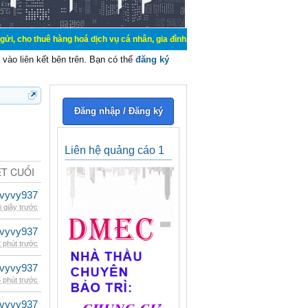
 hàng hoá dịch vụ cá nhân, gia đình. Mua bán, ký gửi, cho thuê thiết bị hệ thố
vào liên kết bên trên. Bạn có thể
đăng ký
Đăng nhập / Đăng ký
Liên hệ quảng cáo 1
ẾT CUỐI
vyvy937
i giây trước
vyvy937
 phút trước
vyvy937
 phút trước
vyvy937