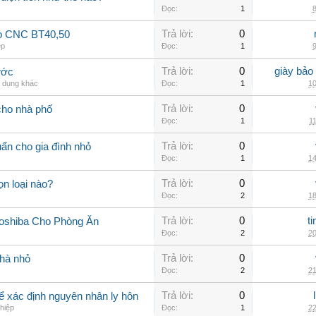
Đọc:
1
8
Trả lời:
0
ao CNC BT40,50
ệp
Đọc:
1
9
Trả lời:
0
giày bảo
ước
a dụng khác
Đọc:
1
10
Trả lời:
0
cho nhà phố
Đọc:
1
11
Trả lời:
0
uẩn cho gia đình nhỏ
Đọc:
1
14
Trả lời:
0
n loại nào?
Đọc:
2
18
Trả lời:
0
t
oshiba Cho Phòng Ăn
Đọc:
2
20
Trả lời:
0
nhà nhỏ
Đọc:
2
21
Trả lời:
0
 để xác định nguyên nhân ly hôn
hiệp
Đọc:
1
22