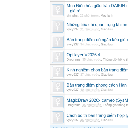
Mua Điều hòa giấu trần DAIKIN nố
– giá rẻ
vinhphat
,
22 phút trước
,
Máy lạnh
Những tiêu chí quan trọng khi mu
vyvy937
,
31 phút trước
,
Giao lưu
Bàn trang điểm có ngăn kéo giúp 
vyvy937
,
34 phút trước
,
Giao lưu
Optilayer V2026.4
Drograms
,
35 phút trước
,
Thông gió thông 
Kinh nghiệm chọn bàn trang điể
vyvy937
,
37 phút trước
,
Giao lưu
Bàn trang điểm phong cách Hàn
vyvy937
,
40 phút trước
,
Giao lưu
MagicDraw 2026x cameo (SysML
Drograms
,
45 phút trước
,
Thông gió thông 
Cách bố trí bàn trang điểm hợp l
vyvy937
,
46 phút trước
,
Giao lưu