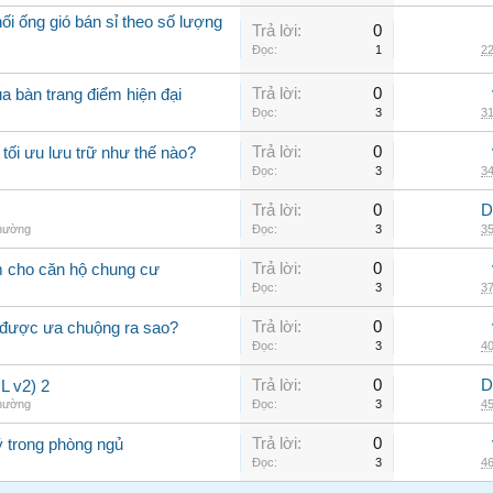
i ống gió bán sỉ theo số lượng
Trả lời:
0
Đọc:
1
22
Trả lời:
0
a bàn trang điểm hiện đại
Đọc:
3
31
Trả lời:
0
tối ưu lưu trữ như thế nào?
Đọc:
3
34
Trả lời:
0
D
thường
Đọc:
3
35
Trả lời:
0
m cho căn hộ chung cư
Đọc:
3
37
Trả lời:
0
 được ưa chuộng ra sao?
Đọc:
3
40
Trả lời:
0
D
 v2) 2
thường
Đọc:
3
45
Trả lời:
0
ý trong phòng ngủ
Đọc:
3
46