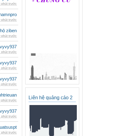
 phút trước
namnpro
 phút trước
 hộ ziben
 phút trước
vyvy937
 phút trước
vyvy937
 phút trước
vyvy937
 phút trước
inhtrieuan
Liên hệ quảng cáo 2
 phút trước
vyvy937
 phút trước
luatsuspt
 phút trước