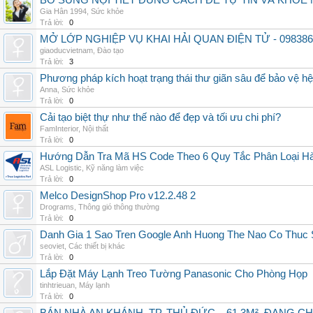
BỔ SUNG NỘI TIẾT ĐÚNG CÁCH ĐỂ TỰ TIN VÀ KHỎE 
Gia Hân 1994
,
Sức khỏe
Trả lời:
0
MỞ LỚP NGHIỆP VỤ KHAI HẢI QUAN ĐIỆN TỬ - 098386
giaoducvietnam
,
Đào tạo
Trả lời:
3
Phương pháp kích hoạt trạng thái thư giãn sâu để bảo vệ h
Anna
,
Sức khỏe
Trả lời:
0
Cải tạo biệt thự như thế nào để đẹp và tối ưu chi phí?
FamInterior
,
Nội thất
Trả lời:
0
Hướng Dẫn Tra Mã HS Code Theo 6 Quy Tắc Phân Loại H
ASL Logistic
,
Kỹ năng làm việc
Trả lời:
0
Melco DesignShop Pro v12.2.48 2
Drograms
,
Thông gió thông thường
Trả lời:
0
Danh Gia 1 Sao Tren Google Anh Huong The Nao Co Thuc
seoviet
,
Các thiết bị khác
Trả lời:
0
Lắp Đặt Máy Lạnh Treo Tường Panasonic Cho Phòng Họp
tinhtrieuan
,
Máy lạnh
Trả lời:
0