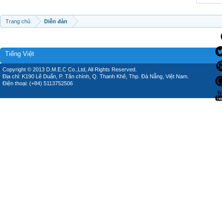
Trang chủ
Diễn đàn
Tiếng Việt
Copyright © 2013 D.M.E.C Co.,Ltd, All Rights Reserved.
Địa chỉ: K190 Lê Duẩn, P. Tân chính, Q. Thanh Khê, Thp. Đà Nẵng, Việt Nam.
Điện thoại: (+84) 5113752506