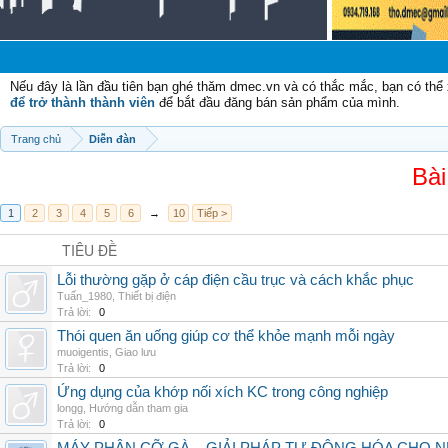
Chào 
Nếu đây là lần đầu tiên bạn ghé thăm dmec.vn và có thắc mắc, bạn có th
để trở thành thành viên
để bắt đầu đăng bán sản phẩm của mình.
Trang chủ
Diễn đàn
Bài
1
2
3
4
5
6
→
10
Tiếp >
TIÊU ĐỀ
Lỗi thường gặp ở cáp điện cầu trục và cách khắc phục
Tuấn_1980
,
Thiết bị điện
Trả lời:
0
Thói quen ăn uống giúp cơ thể khỏe mạnh mỗi ngày
muoigentis
,
Giao lưu
Trả lời:
0
Ứng dụng của khớp nối xích KC trong công nghiệp
longg
,
Hướng dẫn tham gia
Trả lời:
0