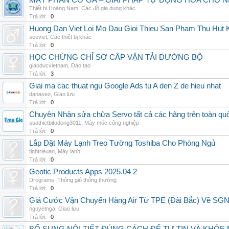
MÁY PHÂN CỠ GÀ – GIẢI PHÁP TỰ ĐỘNG HÓA CHO N
Thiết bị Hoàng Nam
,
Các đồ gia dụng khác
Trả lời:
0
Huong Dan Viet Loi Mo Dau Gioi Thieu San Pham Thu Hut
seoviet
,
Các thiết bị khác
Trả lời:
0
HỌC CHỨNG CHỈ SƠ CẤP VẬN TẢI ĐƯỜNG BỘ
giaoducvietnam
,
Đào tạo
Trả lời:
3
Giai ma cac thuat ngu Google Ads tu A den Z de hieu nhat
danaseo
,
Giao lưu
Trả lời:
0
Chuyên Nhận sửa chữa Servo tất cả các hãng trên toàn quốc,
suathietbitudong3011
,
Máy móc công nghiệp
Trả lời:
0
Lắp Đặt Máy Lạnh Treo Tường Toshiba Cho Phòng Ngủ
tinhtrieuan
,
Máy lạnh
Trả lời:
0
Geotic Products Apps 2025.04 2
Drograms
,
Thông gió thông thường
Trả lời:
0
Giá Cước Vận Chuyển Hàng Air Từ TPE (Đài Bắc) Về SG
nguyetnga
,
Giao lưu
Trả lời:
0