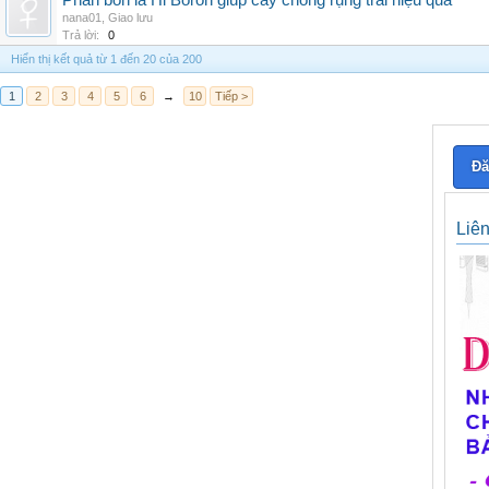
Phân bón lá Hi Boron giúp cây chống rụng trái hiệu quả
nana01
,
Giao lưu
Trả lời:
0
Hiển thị kết quả từ 1 đến 20 của 200
1
2
3
4
5
6
→
10
Tiếp >
Đă
Liê