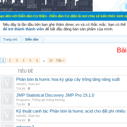
ễn đàn Cơ Điện - Diễn đàn Cơ điện là nơi chia sẽ kiến thức kinh nghiệm trong l
Nếu đây là lần đầu tiên bạn ghé thăm dmec.vn và có thắc mắc, bạn có th
để trở thành thành viên
để bắt đầu đăng bán sản phẩm của mình.
Trang chủ
Diễn đàn
Bài
1
2
3
4
5
6
→
10
Tiếp >
TIÊU ĐỀ
Phân bón lá humic hoa kỳ giúp cây trồng tăng năng suất
nana01
,
Giao lưu
Trả lời:
0
JMP Statistical Discovery JMP Pro 19.1.0
Drograms
,
Thông gió thông thường
Trả lời:
0
Kỹ thuật canh tác Phân bón lá humic acid cho đất phì nhiêu
nana01
,
Giao lưu
Trả lời:
0