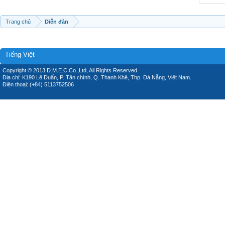
Trang chủ
Diễn đàn
Tiếng Việt
Copyright © 2013 D.M.E.C Co.,Ltd, All Rights Reserved.
Địa chỉ: K190 Lê Duẩn, P. Tân chính, Q. Thanh Khê, Thp. Đà Nẵng, Việt Nam.
Điện thoại: (+84) 5113752506