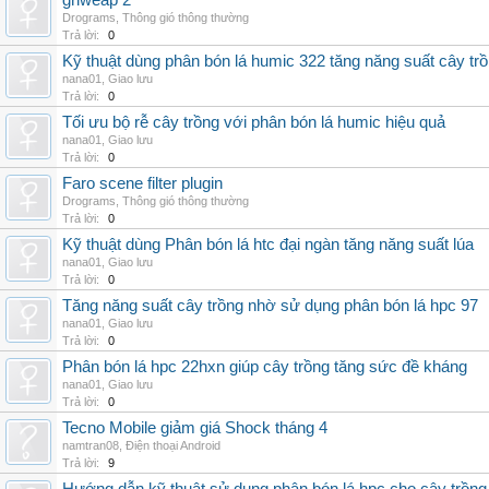
grlweap 2
Drograms
,
Thông gió thông thường
Trả lời:
0
Kỹ thuật dùng phân bón lá humic 322 tăng năng suất cây tr
nana01
,
Giao lưu
Trả lời:
0
Tối ưu bộ rễ cây trồng với phân bón lá humic hiệu quả
nana01
,
Giao lưu
Trả lời:
0
Faro scene filter plugin
Drograms
,
Thông gió thông thường
Trả lời:
0
Kỹ thuật dùng Phân bón lá htc đại ngàn tăng năng suất lúa
nana01
,
Giao lưu
Trả lời:
0
Tăng năng suất cây trồng nhờ sử dụng phân bón lá hpc 97
nana01
,
Giao lưu
Trả lời:
0
Phân bón lá hpc 22hxn giúp cây trồng tăng sức đề kháng
nana01
,
Giao lưu
Trả lời:
0
Tecno Mobile giảm giá Shock tháng 4
namtran08
,
Điện thoại Android
Trả lời:
9