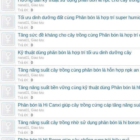
Hướng dẫn kỹ thuật sử dụng phân bón lá hpc cho cây trồng
nana01
,
Giao lưu
Trả lời:
0
Tối ưu dinh dưỡng đất cùng Phân bón lá hợp trí super humi
nana01
,
Giao lưu
Trả lời:
0
Tăng sức đề kháng cho cây trồng cùng Phân bón lá hợp trí 
nana01
,
Giao lưu
Trả lời:
0
Kỹ thuật dùng phân bón lá hợp trí tối ưu dinh dưỡng cây
nana01
,
Giao lưu
Trả lời:
0
Tăng năng suất cây trồng cùng phân bón lá hỗn hợp npk an
nana01
,
Giao lưu
Trả lời:
0
Tăng năng suất bền vững cùng kỹ thuật dùng Phân bón lá h
nana01
,
Giao lưu
Trả lời:
0
Phân bón lá Hi Canxi giúp cây trồng cứng cáp tăng năng su
nana01
,
Giao lưu
Trả lời:
0
Tăng năng suất cây trồng nhờ sử dụng phân bón lá hi boron
nana01
,
Giao lưu
Trả lời:
0