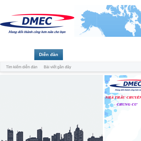
Trang chủ
Diễn đàn
Thành viên
Tìm kiếm diễn đàn
Bài viết gần đây