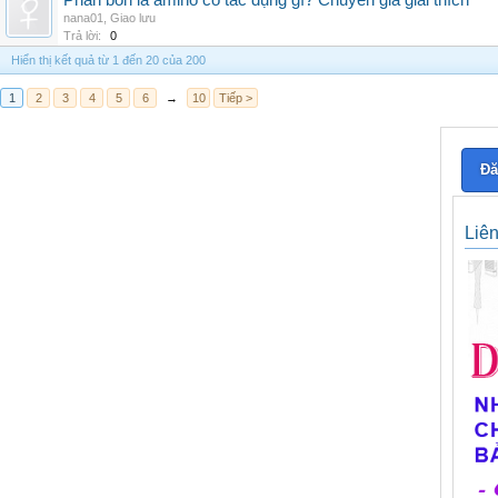
Phân bón lá amino có tác dụng gì? Chuyên gia giải thích
nana01
,
Giao lưu
Trả lời:
0
Hiển thị kết quả từ 1 đến 20 của 200
1
2
3
4
5
6
→
10
Tiếp >
Đă
Liê