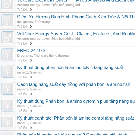
VoltCare Electricity Saver - Physics Analysis And Electrici
voltcore-energy-saver
,
Điều hoà không khí
Trả lời:
0
Điểm Xu Hướng Định Hình Phong Cách Kiến Trúc & Nội Thấ
designplus
,
Thời trang
Trả lời:
0
VoltCore Energy Saver Cost - Claims, Features, And Reality
voltcore-energy-saver
,
Điều hoà không khí
Trả lời:
0
FRED 24.10.3
Drograms
,
Thông gió thông thường
Trả lời:
0
Kỹ thuật dùng phân bón lá amino fulvic tăng năng suất
nana01
,
Giao lưu
Trả lời:
0
Cách tăng năng suất cây trồng với phân bón lá amino fish
nana01
,
Giao lưu
Trả lời:
0
Kỹ thuật dùng Phân bón lá amino cytomin plus tăng năng su
nana01
,
Giao lưu
Trả lời:
0
Kỹ thuật canh tác: Phân bón lá amino combi tăng năng suất
nana01
,
Giao lưu
Trả lời:
0