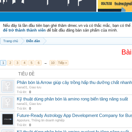
Nếu đây là lần đầu tiên bạn ghé thăm dmec.vn và có thắc mắc, bạn có th
để trở thành thành viên
để bắt đầu đăng bán sản phẩm của mình.
Trang chủ
Diễn đàn
Bài
1
2
3
4
5
6
→
10
Tiếp >
TIÊU ĐỀ
Phân bón lá Arrow giúp cây trồng hấp thu dưỡng chất nhanh
nana01
,
Giao lưu
Trả lời:
0
Kỹ thuật dùng phân bón lá amino rong biển tăng năng suất
nana01
,
Giao lưu
Trả lời:
0
Future-Ready Astrology App Development Company for Bu
Appslure
,
Thông tin doanh nghiệp
Trả lời:
0