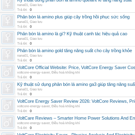
Kỹ thuật dùng phân bón lá amino quelant fe tăng năng suất
nana01
,
Giao lưu
Trả lời:
0
Phân bón lá amino plus giúp cây trồng hồi phục sức sống
nana01
,
Giao lưu
Trả lời:
0
Phân bón lá amino là gì? Kỹ thuật canh tác hiệu quả cao
nana01
,
Giao lưu
Trả lời:
0
Phân bón lá amino gold tăng năng suất cho cây trồng khỏe
nana01
,
Giao lưu
Trả lời:
0
VoltCore Official Website: Price, VoltCore Energy Saver Co
voltcore-energy-saver
,
Điều hoà không khí
Trả lời:
0
Kỹ thuật sử dụng phân bón lá amino ga3 giúp tăng năng suấ
nana01
,
Giao lưu
Trả lời:
0
VoltCore Energy Saver Review 2026: VoltCore Reviews, Pric
voltcore-energy-saver
,
Điều hoà không khí
Trả lời:
0
VoltCare Reviews – Smarter Home Power Solutions And Ene
voltcore-energy-saver
,
Điều hoà không khí
Trả lời:
0