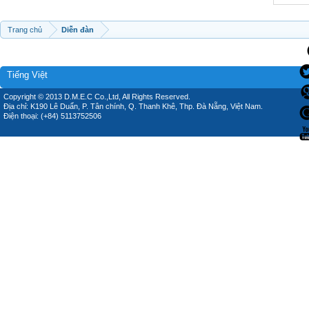
Trang chủ
Diễn đàn
Tiếng Việt
Copyright © 2013 D.M.E.C Co.,Ltd, All Rights Reserved.
Địa chỉ: K190 Lê Duẩn, P. Tân chính, Q. Thanh Khê, Thp. Đà Nẵng, Việt Nam.
Điện thoại: (+84) 5113752506