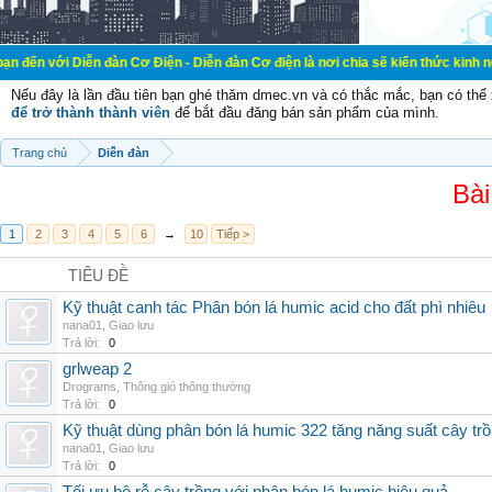
ễn đàn Cơ Điện - Diễn đàn Cơ điện là nơi chia sẽ kiến thức kinh nghiệm trong l
Nếu đây là lần đầu tiên bạn ghé thăm dmec.vn và có thắc mắc, bạn có th
để trở thành thành viên
để bắt đầu đăng bán sản phẩm của mình.
Trang chủ
Diễn đàn
Bài
1
2
3
4
5
6
→
10
Tiếp >
TIÊU ĐỀ
Kỹ thuật canh tác Phân bón lá humic acid cho đất phì nhiêu
nana01
,
Giao lưu
Trả lời:
0
grlweap 2
Drograms
,
Thông gió thông thường
Trả lời:
0
Kỹ thuật dùng phân bón lá humic 322 tăng năng suất cây tr
nana01
,
Giao lưu
Trả lời:
0