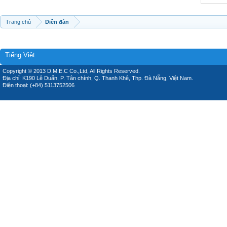
Trang chủ
Diễn đàn
Tiếng Việt
Copyright © 2013 D.M.E.C Co.,Ltd, All Rights Reserved.
Địa chỉ: K190 Lê Duẩn, P. Tân chính, Q. Thanh Khê, Thp. Đà Nẵng, Việt Nam.
Điện thoại: (+84) 5113752506