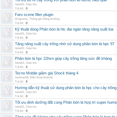
Tối ưu bộ rễ cây trồng với phân bón lá humic hiệu quả
nana01
,
Giao lưu
Trả lời:
0
Faro scene filter plugin
Drograms
,
Thông gió thông thường
Trả lời:
0
Kỹ thuật dùng Phân bón lá htc đại ngàn tăng năng suất lúa
nana01
,
Giao lưu
Trả lời:
0
Tăng năng suất cây trồng nhờ sử dụng phân bón lá hpc 97
nana01
,
Giao lưu
Trả lời:
0
Phân bón lá hpc 22hxn giúp cây trồng tăng sức đề kháng
nana01
,
Giao lưu
Trả lời:
0
Tecno Mobile giảm giá Shock tháng 4
namtran08
,
Điện thoại Android
Trả lời:
9
Hướng dẫn kỹ thuật sử dụng phân bón lá hpc cho cây trồng
nana01
,
Giao lưu
Trả lời:
0
Tối ưu dinh dưỡng đất cùng Phân bón lá hợp trí super humi
nana01
,
Giao lưu
Trả lời:
0