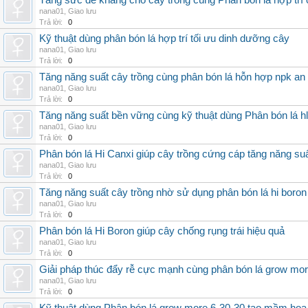
Tăng sức đề kháng cho cây trồng cùng Phân bón lá hợp trí 
nana01
,
Giao lưu
Trả lời:
0
Kỹ thuật dùng phân bón lá hợp trí tối ưu dinh dưỡng cây
nana01
,
Giao lưu
Trả lời:
0
Tăng năng suất cây trồng cùng phân bón lá hỗn hợp npk an
nana01
,
Giao lưu
Trả lời:
0
Tăng năng suất bền vững cùng kỹ thuật dùng Phân bón lá h
nana01
,
Giao lưu
Trả lời:
0
Phân bón lá Hi Canxi giúp cây trồng cứng cáp tăng năng su
nana01
,
Giao lưu
Trả lời:
0
Tăng năng suất cây trồng nhờ sử dụng phân bón lá hi boron
nana01
,
Giao lưu
Trả lời:
0
Phân bón lá Hi Boron giúp cây chống rụng trái hiệu quả
nana01
,
Giao lưu
Trả lời:
0
Giải pháp thúc đẩy rễ cực mạnh cùng phân bón lá grow mo
nana01
,
Giao lưu
Trả lời:
0