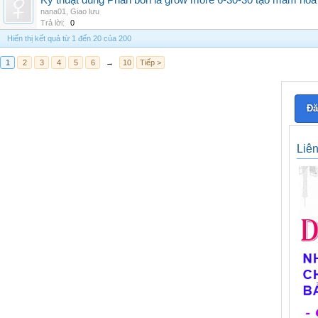
Kỹ thuật dùng Phân bón lá grow more 6-30-30 tạo mầm hoa
nana01
,
Giao lưu
Trả lời:
0
Hiển thị kết quả từ 1 đến 20 của 200
1
2
3
4
5
6
→
10
Tiếp >
Đă
Liê