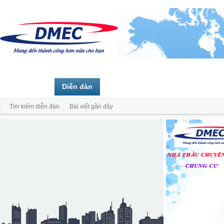
Trang chủ
Diễn đàn
Thành viên
Tìm kiếm diễn đàn
Bài viết gần đây