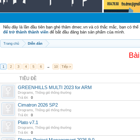
Nếu đây là lần đầu tiên bạn ghé thăm dmec.vn và có thắc mắc, bạn có th
để trở thành thành viên
để bắt đầu đăng bán sản phẩm của mình.
Trang chủ
Diễn đàn
Bài
1
2
3
4
5
6
→
10
Tiếp >
TIÊU ĐỀ
GREENHILLS MULTI 2023 for ARM
Drograms
,
Thông gió thông thường
Trả lời:
0
Cimatron 2026 SP2
Drograms
,
Thông gió thông thường
Trả lời:
0
Plato v7.1
Drograms
,
Thông gió thông thường
Trả lời:
0