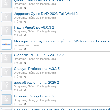
QuadSpinner Gaea 2.2.9 Enterprise
Drograms
,
Thông gió thông thường
Trả lời:
0
Jeppesen Cycle DVD 2608 Full World 2
Drograms
,
Thông gió thông thường
Trả lời:
0
Hatch PneuCalc v8.0.3 2
Drograms
,
Thông gió thông thường
Trả lời:
0
Mọi người ơi, truyện khoa huyễn trên Webnovel có bộ nào
doctruyenonlz
,
Truyện
Trả lời:
0
ClassNK PEERLESS 2019.2 2
Drograms
,
Thông gió thông thường
Trả lời:
0
Catalyst Professional v.3.3.5
Drograms
,
Thông gió thông thường
Trả lời:
0
geosoft oasis montaj 2025 2
Drograms
,
Thông gió thông thường
Trả lời:
0
Paladine DesignBase 6.2
Drograms
,
Thông gió thông thường
Trả lời:
0