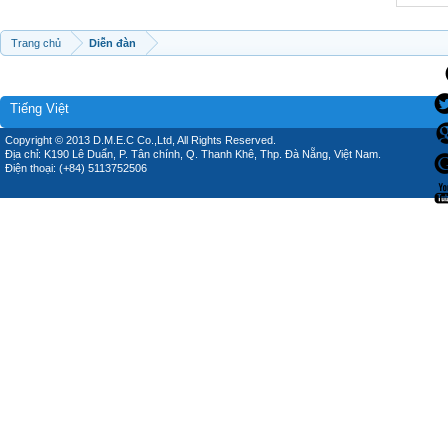
Trang chủ
Diễn đàn
Tiếng Việt
Copyright © 2013 D.M.E.C Co.,Ltd, All Rights Reserved.
Địa chỉ: K190 Lê Duẩn, P. Tân chính, Q. Thanh Khê, Thp. Đà Nẵng, Việt Nam.
Điện thoại: (+84) 5113752506