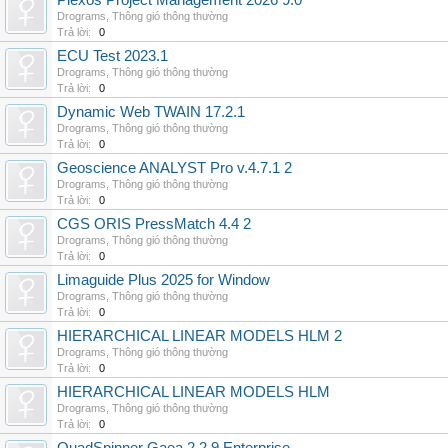
Plexos Project Management 2026 9.0
Drograms
,
Thông gió thông thường
Trả lời:
0
ECU Test 2023.1
Drograms
,
Thông gió thông thường
Trả lời:
0
Dynamic Web TWAIN 17.2.1
Drograms
,
Thông gió thông thường
Trả lời:
0
Geoscience ANALYST Pro v.4.7.1 2
Drograms
,
Thông gió thông thường
Trả lời:
0
CGS ORIS PressMatch 4.4 2
Drograms
,
Thông gió thông thường
Trả lời:
0
Limaguide Plus 2025 for Window
Drograms
,
Thông gió thông thường
Trả lời:
0
HIERARCHICAL LINEAR MODELS HLM 2
Drograms
,
Thông gió thông thường
Trả lời:
0
HIERARCHICAL LINEAR MODELS HLM
Drograms
,
Thông gió thông thường
Trả lời:
0