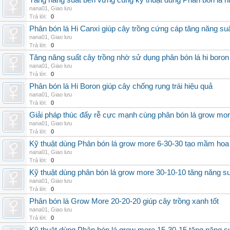
Tăng năng suất bền vững cùng kỹ thuật dùng Phân bón lá h
nana01
,
Giao lưu
Trả lời:
0
Phân bón lá Hi Canxi giúp cây trồng cứng cáp tăng năng su
nana01
,
Giao lưu
Trả lời:
0
Tăng năng suất cây trồng nhờ sử dụng phân bón lá hi boron
nana01
,
Giao lưu
Trả lời:
0
Phân bón lá Hi Boron giúp cây chống rụng trái hiệu quả
nana01
,
Giao lưu
Trả lời:
0
Giải pháp thúc đẩy rễ cực mạnh cùng phân bón lá grow mo
nana01
,
Giao lưu
Trả lời:
0
Kỹ thuật dùng Phân bón lá grow more 6-30-30 tạo mầm hoa
nana01
,
Giao lưu
Trả lời:
0
Kỹ thuật dùng phân bón lá grow more 30-10-10 tăng năng s
nana01
,
Giao lưu
Trả lời:
0
Phân bón lá Grow More 20-20-20 giúp cây trồng xanh tốt
nana01
,
Giao lưu
Trả lời:
0