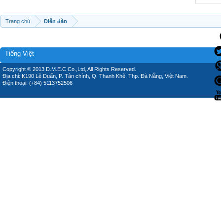
Trang chủ
Diễn đàn
Tiếng Việt
Copyright © 2013 D.M.E.C Co.,Ltd, All Rights Reserved.
Địa chỉ: K190 Lê Duẩn, P. Tân chính, Q. Thanh Khê, Thp. Đà Nẵng, Việt Nam.
Điện thoại: (+84) 5113752506