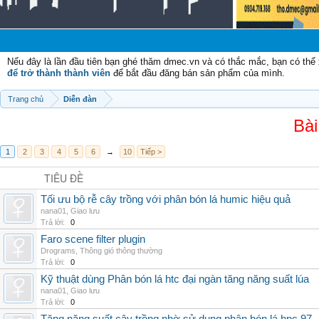
Nếu đây là lần đầu tiên bạn ghé thăm dmec.vn và có thắc mắc, bạn có th
để trở thành thành viên
để bắt đầu đăng bán sản phẩm của mình.
Trang chủ
Diễn đàn
Bài
1
2
3
4
5
6
→
10
Tiếp >
TIÊU ĐỀ
Tối ưu bộ rễ cây trồng với phân bón lá humic hiệu quả
nana01
,
Giao lưu
Trả lời:
0
Faro scene filter plugin
Drograms
,
Thông gió thông thường
Trả lời:
0
Kỹ thuật dùng Phân bón lá htc đại ngàn tăng năng suất lúa
nana01
,
Giao lưu
Trả lời:
0