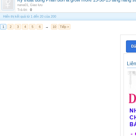
Kỹ thuật dùng Phân bón lá grow more 15-30-15 tăng năng s
nana01
,
Giao lưu
Trả lời:
0
Hiển thị kết quả từ 1 đến 20 của 200
1
2
3
4
5
6
→
10
Tiếp >
Đă
Liê