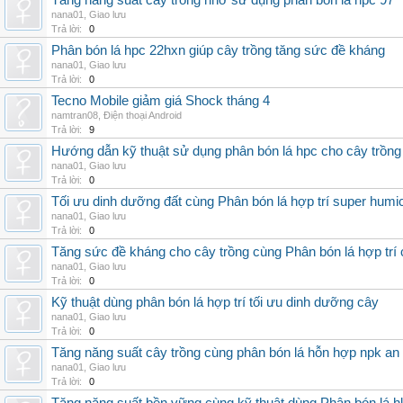
Tăng năng suất cây trồng nhờ sử dụng phân bón lá hpc 97
nana01
,
Giao lưu
Trả lời:
0
Phân bón lá hpc 22hxn giúp cây trồng tăng sức đề kháng
nana01
,
Giao lưu
Trả lời:
0
Tecno Mobile giảm giá Shock tháng 4
namtran08
,
Điện thoại Android
Trả lời:
9
Hướng dẫn kỹ thuật sử dụng phân bón lá hpc cho cây trồng
nana01
,
Giao lưu
Trả lời:
0
Tối ưu dinh dưỡng đất cùng Phân bón lá hợp trí super humi
nana01
,
Giao lưu
Trả lời:
0
Tăng sức đề kháng cho cây trồng cùng Phân bón lá hợp trí 
nana01
,
Giao lưu
Trả lời:
0
Kỹ thuật dùng phân bón lá hợp trí tối ưu dinh dưỡng cây
nana01
,
Giao lưu
Trả lời:
0
Tăng năng suất cây trồng cùng phân bón lá hỗn hợp npk an
nana01
,
Giao lưu
Trả lời:
0