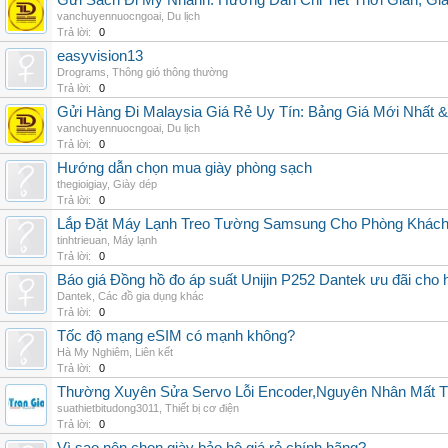
Gửi Sách Đi Mỹ Nhanh: Hướng Dẫn Chi Tiết Thời Gian, G
vanchuyennuocngoai
,
Du lịch
Trả lời:
0
easyvision13
Drograms
,
Thông gió thông thường
Trả lời:
0
Gửi Hàng Đi Malaysia Giá Rẻ Uy Tín: Bảng Giá Mới Nhất 
vanchuyennuocngoai
,
Du lịch
Trả lời:
0
Hướng dẫn chọn mua giày phòng sạch
thegioigiay
,
Giày dép
Trả lời:
0
Lắp Đặt Máy Lạnh Treo Tường Samsung Cho Phòng Khác
tinhtrieuan
,
Máy lạnh
Trả lời:
0
Báo giá Đồng hồ đo áp suất Unijin P252 Dantek ưu đãi cho h
Dantek
,
Các đồ gia dụng khác
Trả lời:
0
Tốc độ mạng eSIM có mạnh không?
Hà My Nghiêm
,
Liên kết
Trả lời:
0
Thường Xuyên Sửa Servo Lỗi Encoder,Nguyên Nhân Mất T
suathietbitudong3011
,
Thiết bị cơ điện
Trả lời:
0