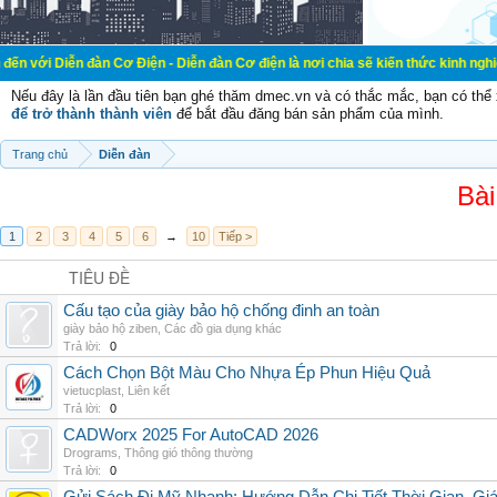
đàn Cơ Điện - Diễn đàn Cơ điện là nơi chia sẽ kiến thức kinh nghiệm trong lãn
Nếu đây là lần đầu tiên bạn ghé thăm dmec.vn và có thắc mắc, bạn có th
để trở thành thành viên
để bắt đầu đăng bán sản phẩm của mình.
Trang chủ
Diễn đàn
Bài
1
2
3
4
5
6
→
10
Tiếp >
TIÊU ĐỀ
Cấu tạo của giày bảo hộ chống đinh an toàn
giày bảo hộ ziben
,
Các đồ gia dụng khác
Trả lời:
0
Cách Chọn Bột Màu Cho Nhựa Ép Phun Hiệu Quả
vietucplast
,
Liên kết
Trả lời:
0
CADWorx 2025 For AutoCAD 2026
Drograms
,
Thông gió thông thường
Trả lời:
0