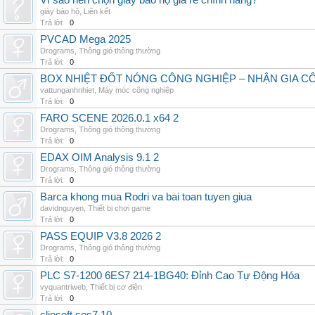
Vì sao nên chọn giày bảo hộ giá rẻ chính hãng?
giày bảo hộ
,
Liên kết
Trả lời:
0
PVCAD Mega 2025
Drograms
,
Thông gió thông thường
Trả lời:
0
BOX NHIỆT ĐỐT NÓNG CÔNG NGHIỆP – NHẬN GIA C
vattunganhnhiet
,
Máy móc công nghiệp
Trả lời:
0
FARO SCENE 2026.0.1 x64 2
Drograms
,
Thông gió thông thường
Trả lời:
0
EDAX OIM Analysis 9.1 2
Drograms
,
Thông gió thông thường
Trả lời:
0
Barca khong mua Rodri va bai toan tuyen giua
davidnguyen
,
Thiết bị chơi game
Trả lời:
0
PASS EQUIP V3.8 2026 2
Drograms
,
Thông gió thông thường
Trả lời:
0
PLC S7-1200 6ES7 214-1BG40: Đỉnh Cao Tự Động Hóa
vyquantriweb
,
Thiết bị cơ điện
Trả lời:
0