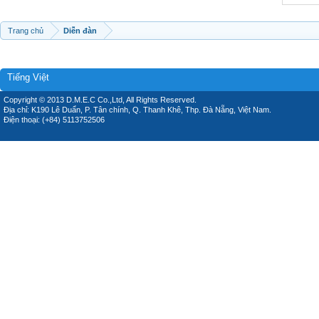
Trang chủ
Diễn đàn
Tiếng Việt
Copyright © 2013 D.M.E.C Co.,Ltd, All Rights Reserved.
Địa chỉ: K190 Lê Duẩn, P. Tân chính, Q. Thanh Khê, Thp. Đà Nẵng, Việt Nam.
Điện thoại: (+84) 5113752506