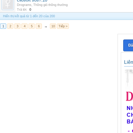
cliosoft sos7.10
Drograms
,
Thông gió thông thường
Trả lời:
0
Hiển thị kết quả từ 1 đến 20 của 200
1
2
3
4
5
6
→
10
Tiếp >
Đă
Liê