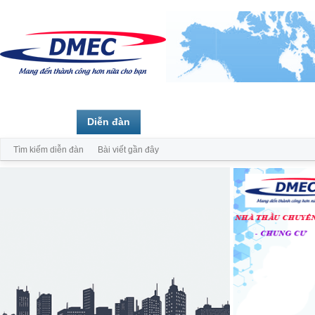
Trang chủ
Diễn đàn
Thành viên
Tìm kiếm diễn đàn
Bài viết gần đây