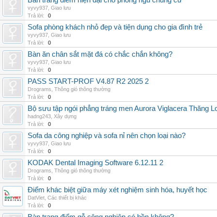
Bàn trang điểm hiện đại cho phòng ngủ chung cư
vyvy937
,
Giao lưu
Trả lời:
0
Sofa phòng khách nhỏ đẹp và tiện dụng cho gia đình trẻ
vyvy937
,
Giao lưu
Trả lời:
0
Bàn ăn chân sắt mặt đá có chắc chắn không?
vyvy937
,
Giao lưu
Trả lời:
0
PASS START-PROF V4.87 R2 2025 2
Drograms
,
Thông gió thông thường
Trả lời:
0
Bộ sưu tập ngói phẳng tráng men Aurora Viglacera Thăng L
hadng243
,
Xây dựng
Trả lời:
0
Sofa da công nghiệp và sofa nỉ nên chọn loại nào?
vyvy937
,
Giao lưu
Trả lời:
0
KODAK Dental Imaging Software 6.12.11 2
Drograms
,
Thông gió thông thường
Trả lời:
0
Điểm khác biệt giữa máy xét nghiệm sinh hóa, huyết học
DatViet
,
Các thiết bị khác
Trả lời:
0