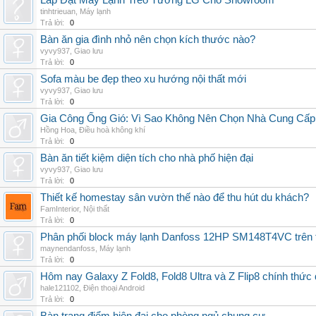
Lắp Đặt Máy Lạnh Treo Tường LG Cho Showroom
tinhtrieuan
,
Máy lạnh
Trả lời:
0
Bàn ăn gia đình nhỏ nên chọn kích thước nào?
vyvy937
,
Giao lưu
Trả lời:
0
Sofa màu be đẹp theo xu hướng nội thất mới
vyvy937
,
Giao lưu
Trả lời:
0
Gia Công Ống Gió: Vì Sao Không Nên Chọn Nhà Cung Cấp
Hồng Hoa
,
Điều hoà không khí
Trả lời:
0
Bàn ăn tiết kiệm diện tích cho nhà phố hiện đại
vyvy937
,
Giao lưu
Trả lời:
0
Thiết kế homestay sân vườn thế nào để thu hút du khách?
FamInterior
,
Nội thất
Trả lời:
0
Phân phối block máy lạnh Danfoss 12HP SM148T4VC trên t
maynendanfoss
,
Máy lạnh
Trả lời:
0
Hôm nay Galaxy Z Fold8, Fold8 Ultra và Z Flip8 chính thức
hale121102
,
Điện thoại Android
Trả lời:
0