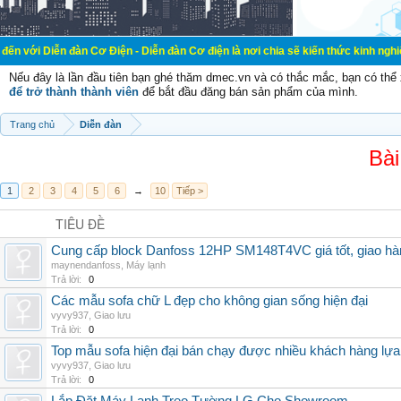
đàn Cơ Điện - Diễn đàn Cơ điện là nơi chia sẽ kiến thức kinh nghiệm trong lãn
Nếu đây là lần đầu tiên bạn ghé thăm dmec.vn và có thắc mắc, bạn có th
để trở thành thành viên
để bắt đầu đăng bán sản phẩm của mình.
Trang chủ
Diễn đàn
Bài
1
2
3
4
5
6
→
10
Tiếp >
TIÊU ĐỀ
Cung cấp block Danfoss 12HP SM148T4VC giá tốt, giao hàng
maynendanfoss
,
Máy lạnh
Trả lời:
0
Các mẫu sofa chữ L đẹp cho không gian sống hiện đại
vyvy937
,
Giao lưu
Trả lời:
0
Top mẫu sofa hiện đại bán chạy được nhiều khách hàng lự
vyvy937
,
Giao lưu
Trả lời:
0