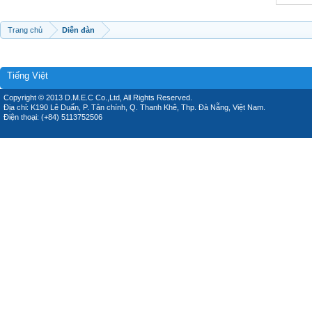
Trang chủ
Diễn đàn
Tiếng Việt
Copyright © 2013 D.M.E.C Co.,Ltd, All Rights Reserved.
Địa chỉ: K190 Lê Duẩn, P. Tân chính, Q. Thanh Khê, Thp. Đà Nẵng, Việt Nam.
Điện thoại: (+84) 5113752506