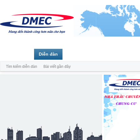
Trang chủ
Diễn đàn
Thành viên
Tìm kiếm diễn đàn
Bài viết gần đây