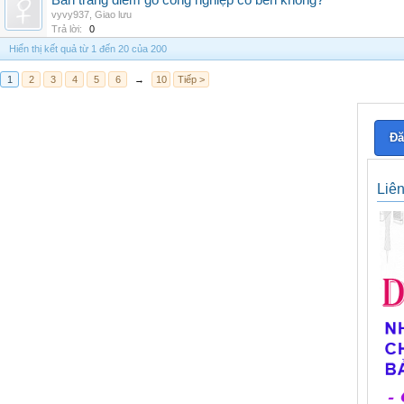
Bàn trang điểm gỗ công nghiệp có bền không?
vyvy937
,
Giao lưu
Trả lời:
0
Hiển thị kết quả từ 1 đến 20 của 200
1
2
3
4
5
6
→
10
Tiếp >
Đă
Liê