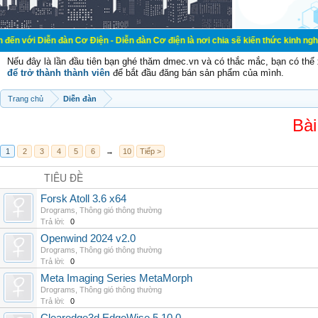
 đàn Cơ Điện - Diễn đàn Cơ điện là nơi chia sẽ kiến thức kinh nghiệm trong lãn
Nếu đây là lần đầu tiên bạn ghé thăm dmec.vn và có thắc mắc, bạn có th
để trở thành thành viên
để bắt đầu đăng bán sản phẩm của mình.
Trang chủ
Diễn đàn
Bài
1
2
3
4
5
6
→
10
Tiếp >
TIÊU ĐỀ
Forsk Atoll 3.6 x64
Drograms
,
Thông gió thông thường
Trả lời:
0
Openwind 2024 v2.0
Drograms
,
Thông gió thông thường
Trả lời:
0
Meta Imaging Series MetaMorph
Drograms
,
Thông gió thông thường
Trả lời:
0