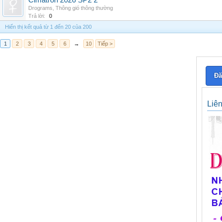
Cimatron 2026 SP2 2
Drograms
,
Thông gió thông thường
Trả lời:
0
Hiển thị kết quả từ 1 đến 20 của 200
1
2
3
4
5
6
→
10
Tiếp >
Đă
Liê