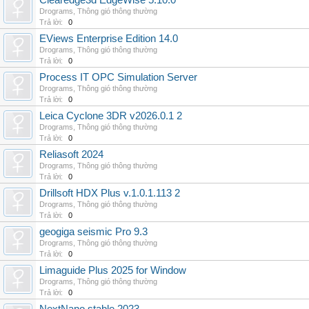
Clearedge3d EdgeWise 5.10.0
Drograms
,
Thông gió thông thường
Trả lời:
0
EViews Enterprise Edition 14.0
Drograms
,
Thông gió thông thường
Trả lời:
0
Process IT OPC Simulation Server
Drograms
,
Thông gió thông thường
Trả lời:
0
Leica Cyclone 3DR v2026.0.1 2
Drograms
,
Thông gió thông thường
Trả lời:
0
Reliasoft 2024
Drograms
,
Thông gió thông thường
Trả lời:
0
Drillsoft HDX Plus v.1.0.1.113 2
Drograms
,
Thông gió thông thường
Trả lời:
0
geogiga seismic Pro 9.3
Drograms
,
Thông gió thông thường
Trả lời:
0
Limaguide Plus 2025 for Window
Drograms
,
Thông gió thông thường
Trả lời:
0