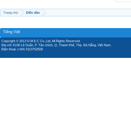
Trang chủ
Diễn đàn
Tiếng Việt
Copyright © 2013 D.M.E.C Co.,Ltd, All Rights Reserved.
Địa chỉ: K190 Lê Duẩn, P. Tân chính, Q. Thanh Khê, Thp. Đà Nẵng, Việt Nam.
Điện thoại: (+84) 5113752506