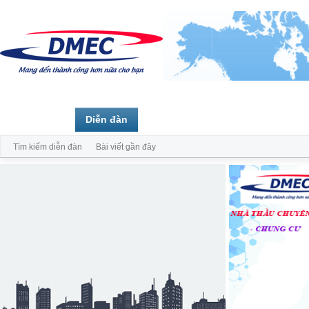
Trang chủ
Diễn đàn
Thành viên
Tìm kiếm diễn đàn
Bài viết gần đây