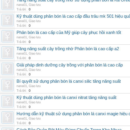
Tăng năng suất cây trồng nhờ sử dụng phân bón lá Ka Gre
nana01
,
Giao lưu
Trả lời:
0
Kỹ thuật dùng phân bón lá cao cấp đầu trâu mk 501 hiệu qu
nana01
,
Giao lưu
Trả lời:
0
Phân bón lá cao cấp của Mỹ giúp cây phục hồi xanh tốt
nana01
,
Giao lưu
Trả lời:
0
Tăng năng suất cây trồng nhờ Phân bón lá cao cấp a2
nana01
,
Giao lưu
Trả lời:
0
Giải pháp dinh dưỡng cây trồng với phân bón lá cao cấp
nana01
,
Giao lưu
Trả lời:
0
Bí quyết sử dụng phân bón lá canxi silic tăng năng suất
nana01
,
Giao lưu
Trả lời:
0
Kỹ thuật dùng phân bón lá canxi nitrat tăng năng suất
nana01
,
Giao lưu
Trả lời:
0
Hướng dẫn kỹ thuật sử dụng phân bón lá canxi magie hiệu 
nana01
,
Giao lưu
Trả lời:
0