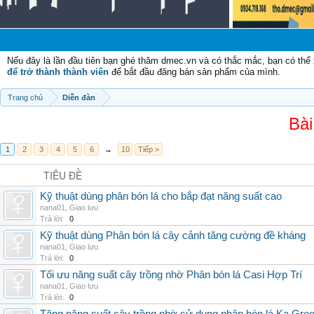
Nếu đây là lần đầu tiên bạn ghé thăm dmec.vn và có thắc mắc, bạn có th
để trở thành thành viên
để bắt đầu đăng bán sản phẩm của mình.
Trang chủ
Diễn đàn
Bài
1
2
3
4
5
6
→
10
Tiếp >
TIÊU ĐỀ
Kỹ thuật dùng phân bón lá cho bắp đạt năng suất cao
nana01
,
Giao lưu
Trả lời:
0
Kỹ thuật dùng Phân bón lá cây cảnh tăng cường đề kháng
nana01
,
Giao lưu
Trả lời:
0
Tối ưu năng suất cây trồng nhờ Phân bón lá Casi Hợp Trí
nana01
,
Giao lưu
Trả lời:
0