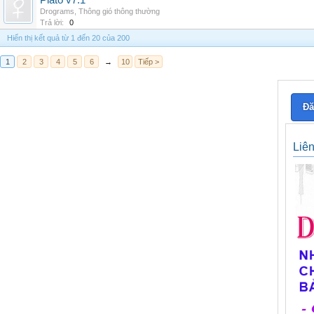
Plato v7.1
Drograms
,
Thông gió thông thường
Trả lời:
0
Hiển thị kết quả từ 1 đến 20 của 200
1
2
3
4
5
6
→
10
Tiếp >
Đă
Liê