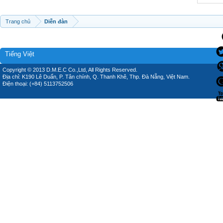
Trang chủ
Diễn đàn
Tiếng Việt
Copyright © 2013 D.M.E.C Co.,Ltd, All Rights Reserved.
Địa chỉ: K190 Lê Duẩn, P. Tân chính, Q. Thanh Khê, Thp. Đà Nẵng, Việt Nam.
Điện thoại: (+84) 5113752506