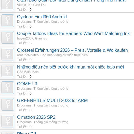
Cách Bảo Quản Bột Màu Đúng Chuẩn Trong Kho Nhựa
Vietuc190
,
Giao lưu
Trả lời:
0
Cyclone Field360 Android
Drograms
,
Thông gió thông thường
Trả lời:
0
Couple Tattoos Ideas for Partners Who Want Matching Ink
huyen2307
,
Giao lưu
Trả lời:
5
Orosteel Erfahrungen 2026 – Preis, Vorteile & Wo kaufen
orosteelkaufen
,
Các hoạt động dự kiến thực hiện
Trả lời:
0
Những điều nên biết trước khi mua một chiếc balo mới
Góc Balo
,
Balo
Trả lời:
0
COMET 3
Drograms
,
Thông gió thông thường
Trả lời:
0
GREENHILLS MULTI 2023 for ARM
Drograms
,
Thông gió thông thường
Trả lời:
0
Cimatron 2026 SP2
Drograms
,
Thông gió thông thường
Trả lời:
0