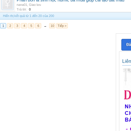
Phân bón lá sinh học humic ba mùa giúp cải tạo đất màu
nana01
,
Giao lưu
Trả lời:
0
Hiển thị kết quả từ 1 đến 20 của 200
1
2
3
4
5
6
→
10
Tiếp >
Đă
Liê