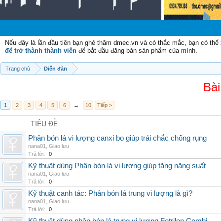
Nếu đây là lần đầu tiên bạn ghé thăm dmec.vn và có thắc mắc, bạn có th
để trở thành thành viên
để bắt đầu đăng bán sản phẩm của mình.
Trang chủ
Diễn đàn
Bài
1
2
3
4
5
6
→
10
Tiếp >
TIÊU ĐỀ
Phân bón lá vi lượng canxi bo giúp trái chắc chống rụng
nana01
,
Giao lưu
Trả lời:
0
Kỹ thuật dùng Phân bón lá vi lượng giúp tăng năng suất
nana01
,
Giao lưu
Trả lời:
0
Kỹ thuật canh tác: Phân bón lá trung vi lượng là gì?
nana01
,
Giao lưu
Trả lời:
0