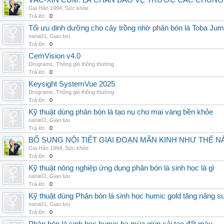
VẮC-XIN CÚM: LÁ CHẮN BẢO VỆ TRƯỚC CÁC CHỦN
Gia Hân 1994
,
Sức khỏe
Trả lời:
0
Tối ưu dinh dưỡng cho cây trồng nhờ phân bón lá Toba Jum
nana01
,
Giao lưu
Trả lời:
0
CemVision v4.0
Drograms
,
Thông gió thông thường
Trả lời:
0
Keysight SystemVue 2025
Drograms
,
Thông gió thông thường
Trả lời:
0
Kỹ thuật dùng phân bón lá tạo nụ cho mai vàng bền khỏe
nana01
,
Giao lưu
Trả lời:
0
BỔ SUNG NỘI TIẾT GIAI ĐOẠN MÃN KINH NHƯ THẾ 
Gia Hân 1994
,
Sức khỏe
Trả lời:
0
Kỹ thuật nông nghiệp ứng dụng phân bón lá sinh học là gì
nana01
,
Giao lưu
Trả lời:
0
Kỹ thuật dùng Phân bón lá sinh học humic gold tăng năng s
nana01
,
Giao lưu
Trả lời:
0