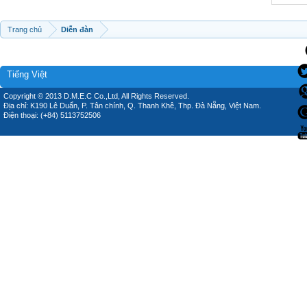
Trang chủ
Diễn đàn
Tiếng Việt
Copyright © 2013 D.M.E.C Co.,Ltd, All Rights Reserved.
Địa chỉ: K190 Lê Duẩn, P. Tân chính, Q. Thanh Khê, Thp. Đà Nẵng, Việt Nam.
Điện thoại: (+84) 5113752506