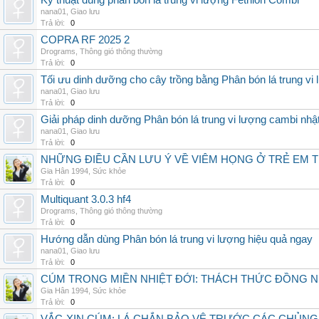
Kỹ thuật dùng phân bón lá trung vi lượng Fetrilon Combi
nana01
,
Giao lưu
Trả lời:
0
COPRA RF 2025 2
Drograms
,
Thông gió thông thường
Trả lời:
0
Tối ưu dinh dưỡng cho cây trồng bằng Phân bón lá trung vi
nana01
,
Giao lưu
Trả lời:
0
Giải pháp dinh dưỡng Phân bón lá trung vi lượng cambi nhậ
nana01
,
Giao lưu
Trả lời:
0
NHỮNG ĐIỀU CẦN LƯU Ý VỀ VIÊM HỌNG Ở TRẺ EM 
Gia Hân 1994
,
Sức khỏe
Trả lời:
0
Multiquant 3.0.3 hf4
Drograms
,
Thông gió thông thường
Trả lời:
0
Hướng dẫn dùng Phân bón lá trung vi lượng hiệu quả ngay
nana01
,
Giao lưu
Trả lời:
0
CÚM TRONG MIỀN NHIỆT ĐỚI: THÁCH THỨC ĐỒNG 
Gia Hân 1994
,
Sức khỏe
Trả lời:
0