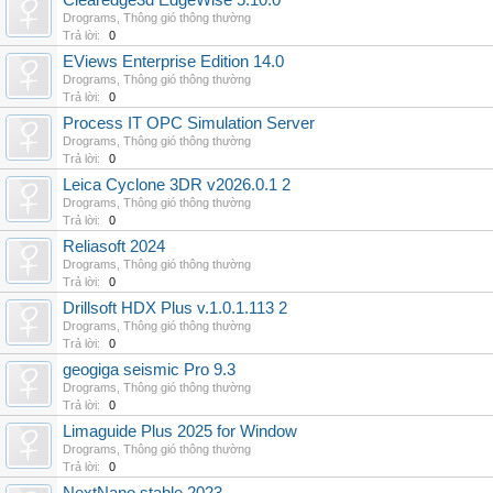
Clearedge3d EdgeWise 5.10.0
Drograms
,
Thông gió thông thường
Trả lời:
0
EViews Enterprise Edition 14.0
Drograms
,
Thông gió thông thường
Trả lời:
0
Process IT OPC Simulation Server
Drograms
,
Thông gió thông thường
Trả lời:
0
Leica Cyclone 3DR v2026.0.1 2
Drograms
,
Thông gió thông thường
Trả lời:
0
Reliasoft 2024
Drograms
,
Thông gió thông thường
Trả lời:
0
Drillsoft HDX Plus v.1.0.1.113 2
Drograms
,
Thông gió thông thường
Trả lời:
0
geogiga seismic Pro 9.3
Drograms
,
Thông gió thông thường
Trả lời:
0
Limaguide Plus 2025 for Window
Drograms
,
Thông gió thông thường
Trả lời:
0