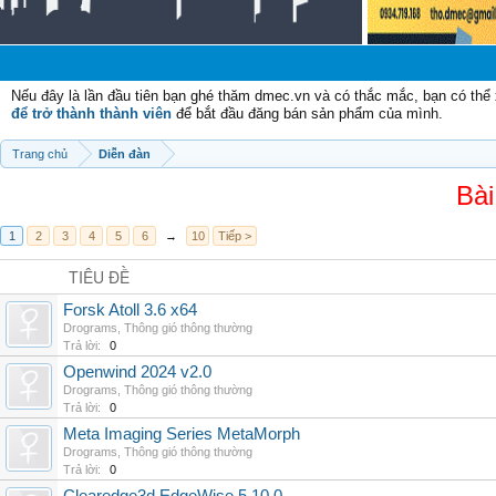
Nếu đây là lần đầu tiên bạn ghé thăm dmec.vn và có thắc mắc, bạn có th
để trở thành thành viên
để bắt đầu đăng bán sản phẩm của mình.
Trang chủ
Diễn đàn
Bài
1
2
3
4
5
6
→
10
Tiếp >
TIÊU ĐỀ
Forsk Atoll 3.6 x64
Drograms
,
Thông gió thông thường
Trả lời:
0
Openwind 2024 v2.0
Drograms
,
Thông gió thông thường
Trả lời:
0
Meta Imaging Series MetaMorph
Drograms
,
Thông gió thông thường
Trả lời:
0