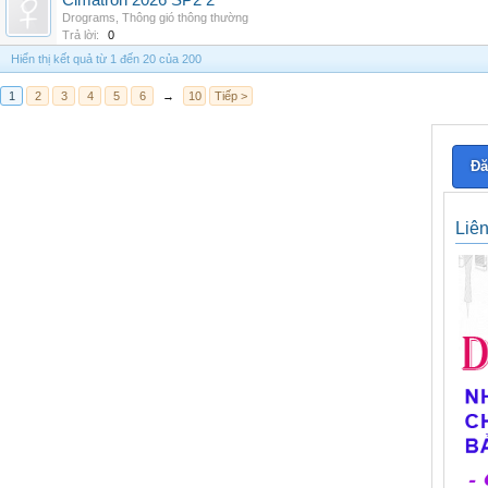
Cimatron 2026 SP2 2
Drograms
,
Thông gió thông thường
Trả lời:
0
Hiển thị kết quả từ 1 đến 20 của 200
1
2
3
4
5
6
→
10
Tiếp >
Đă
Liê