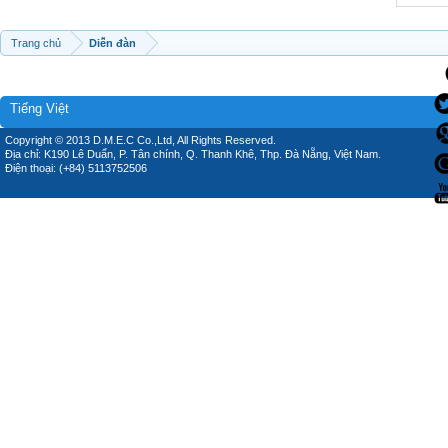
Trang chủ
Diễn đàn
Tiếng Việt
Copyright © 2013 D.M.E.C Co.,Ltd, All Rights Reserved.
Địa chỉ: K190 Lê Duẩn, P. Tân chính, Q. Thanh Khê, Thp. Đà Nẵng, Việt Nam.
Điện thoại: (+84) 5113752506