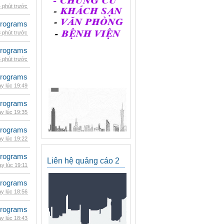
 phút trước
rograms
 phút trước
rograms
 phút trước
rograms
y lúc 19:49
rograms
y lúc 19:35
rograms
y lúc 19:22
rograms
Liên hệ quảng cáo 2
y lúc 19:11
rograms
y lúc 18:56
rograms
y lúc 18:43