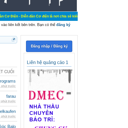
ễn đàn Cơ điện là nơi chia sẽ kiến thức kinh nghiệm trong lãnh vực cơ điện, m
vào liên kết bên trên. Bạn có thể
đăng ký
Đăng nhập / Đăng ký
Liên hệ quảng cáo 1
ẾT CUỐI
rograms
 phút trước
farau
 phút trước
eelkaufen
 phút trước
Góc Balo