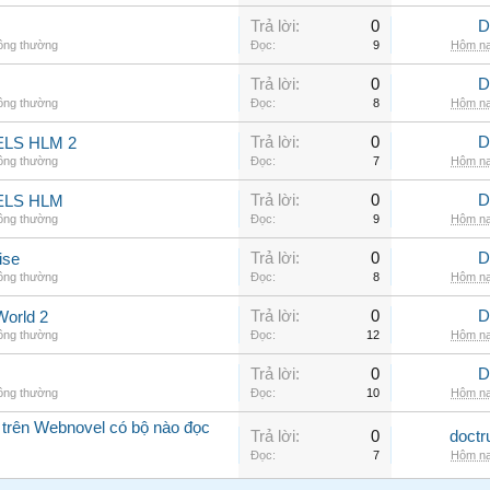
Trả lời:
0
D
hông thường
Đọc:
9
Hôm na
Trả lời:
0
D
hông thường
Đọc:
8
Hôm na
Trả lời:
0
D
LS HLM 2
hông thường
Đọc:
7
Hôm na
Trả lời:
0
D
ELS HLM
hông thường
Đọc:
9
Hôm na
Trả lời:
0
D
ise
hông thường
Đọc:
8
Hôm na
Trả lời:
0
D
World 2
hông thường
Đọc:
12
Hôm na
Trả lời:
0
D
hông thường
Đọc:
10
Hôm na
 trên Webnovel có bộ nào đọc
Trả lời:
0
doctr
Đọc:
7
Hôm na