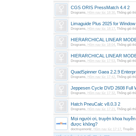
CGS ORIS PressMatch 4.4 2
Drograms
,
Hôm nay lúc 18:30
,
Thông gió t
Limaguide Plus 2025 for Window
Drograms
,
Hôm nay lúc 18:17
,
Thông gió t
HIERARCHICAL LINEAR MODE
Drograms
,
Hôm nay lúc 18:04
,
Thông gió t
HIERARCHICAL LINEAR MOD
Drograms
,
Hôm nay lúc 17:53
,
Thông gió t
QuadSpinner Gaea 2.2.9 Enterpr
Drograms
,
Hôm nay lúc 17:42
,
Thông gió t
Jeppesen Cycle DVD 2608 Full 
Drograms
,
Hôm nay lúc 17:32
,
Thông gió t
Hatch PneuCalc v8.0.3 2
Drograms
,
Hôm nay lúc 17:21
,
Thông gió t
Mọi người ơi, truyện khoa huyễn
được không?
doctruyenonlz
,
Hôm nay lúc 17:17
,
Truyện