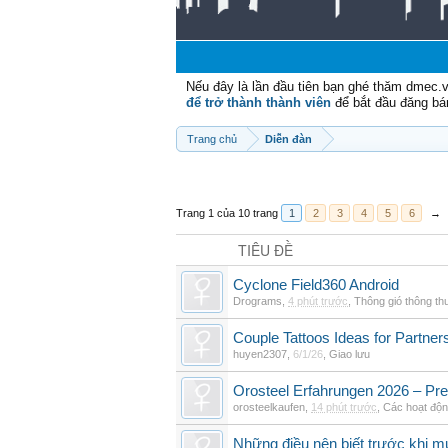
Nếu đây là lần đầu tiên bạn ghé thăm dmec.
để trở thành thành viên
để bắt đầu đăng bá
Trang chủ
Diễn đàn
Trang 1 của 10 trang
1
2
3
4
5
6
→
TIÊU ĐỀ
Cyclone Field360 Android
Drograms
,
4 phút trước
,
Thông gió thông t
Couple Tattoos Ideas for Partne
huyen2307
,
6/1/26
,
Giao lưu
Orosteel Erfahrungen 2026 – Pre
orosteelkaufen
,
14 phút trước
,
Các hoạt độn
Những điều nên biết trước khi m