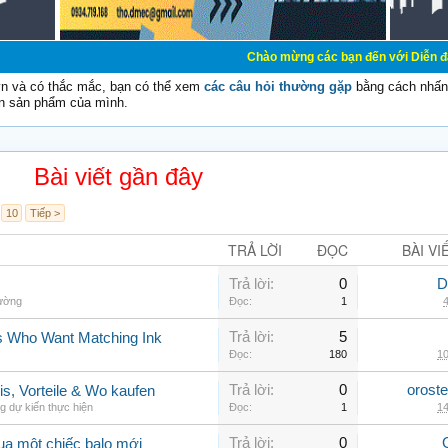
Chào mừng các bạn đến với Diễn đàn Cơ Điện - Di
vn và có thắc mắc, bạn có thể xem
các câu hỏi thường gặp
bằng cách nhấn 
n sản phẩm của mình.
Bài viết gần đây
10
Tiếp >
TRẢ LỜI
ĐỌC
BÀI VI
Trả lời:
0
D
hường
Đọc:
1
4
Trả lời:
5
rs Who Want Matching Ink
Đọc:
180
10
Trả lời:
0
orost
is, Vorteile & Wo kaufen
g dự kiến thực hiện
Đọc:
1
14
Trả lời:
0
ua một chiếc balo mới