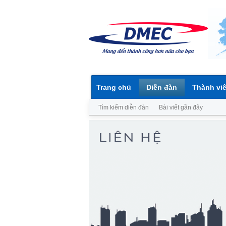
Trang chủ
Diễn đàn
Thành vi
Tìm kiếm diễn đàn
Bài viết gần đây