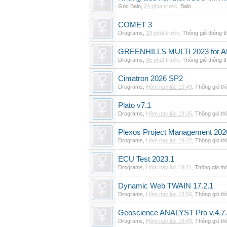
Góc Balo
,
24 phút trước
,
Balo
COMET 3
Drograms
,
33 phút trước
,
Thông gió thông 
GREENHILLS MULTI 2023 for 
Drograms
,
45 phút trước
,
Thông gió thông 
Cimatron 2026 SP2
Drograms
,
Hôm nay lúc 19:49
,
Thông gió t
Plato v7.1
Drograms
,
Hôm nay lúc 19:35
,
Thông gió t
Plexos Project Management 202
Drograms
,
Hôm nay lúc 19:22
,
Thông gió t
ECU Test 2023.1
Drograms
,
Hôm nay lúc 19:11
,
Thông gió th
Dynamic Web TWAIN 17.2.1
Drograms
,
Hôm nay lúc 18:56
,
Thông gió t
Geoscience ANALYST Pro v.4.7.
Drograms
,
Hôm nay lúc 18:43
,
Thông gió t