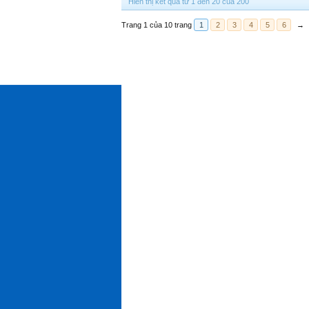
Hiển thị kết quả từ 1 đến 20 của 200
Trang 1 của 10 trang
1
2
3
4
5
6
→