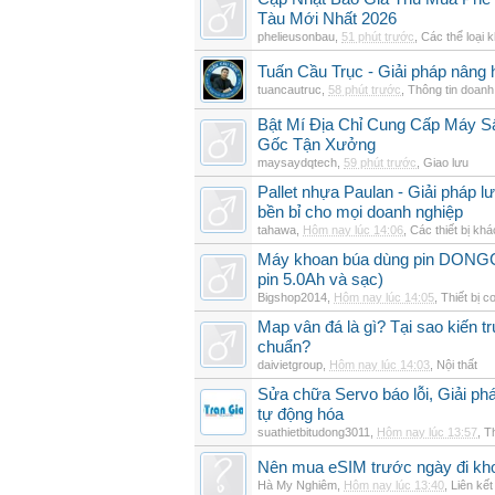
Tàu Mới Nhất 2026
phelieusonbau
,
51 phút trước
,
Các thể loại 
Tuấn Cầu Trục - Giải pháp nâng 
tuancautruc
,
58 phút trước
,
Thông tin doanh
Bật Mí Địa Chỉ Cung Cấp Máy 
Gốc Tận Xưởng
maysaydqtech
,
59 phút trước
,
Giao lưu
Pallet nhựa Paulan - Giải pháp 
bền bỉ cho mọi doanh nghiệp
tahawa
,
Hôm nay lúc 14:06
,
Các thiết bị khá
Máy khoan búa dùng pin DON
pin 5.0Ah và sạc)
Bigshop2014
,
Hôm nay lúc 14:05
,
Thiết bị c
Map vân đá là gì? Tại sao kiến t
chuẩn?
daivietgroup
,
Hôm nay lúc 14:03
,
Nội thất
Sửa chữa Servo báo lỗi, Giải ph
tự động hóa
suathietbitudong3011
,
Hôm nay lúc 13:57
,
Th
Nên mua eSIM trước ngày đi kho
Hà My Nghiêm
,
Hôm nay lúc 13:40
,
Liên kết