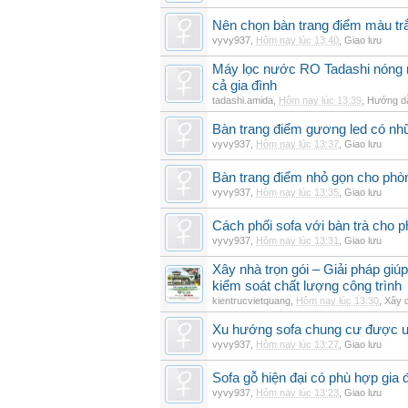
Nên chọn bàn trang điểm màu t
vyvy937
,
Hôm nay lúc 13:40
,
Giao lưu
Máy lọc nước RO Tadashi nóng 
cả gia đình
tadashi.amida
,
Hôm nay lúc 13:39
,
Hướng dẫ
Bàn trang điểm gương led có nh
vyvy937
,
Hôm nay lúc 13:37
,
Giao lưu
Bàn trang điểm nhỏ gọn cho ph
vyvy937
,
Hôm nay lúc 13:35
,
Giao lưu
Cách phối sofa với bàn trà cho 
vyvy937
,
Hôm nay lúc 13:31
,
Giao lưu
Xây nhà trọn gói – Giải pháp giúp
kiểm soát chất lượng công trình
kientrucvietquang
,
Hôm nay lúc 13:30
,
Xây 
Xu hướng sofa chung cư được 
vyvy937
,
Hôm nay lúc 13:27
,
Giao lưu
Sofa gỗ hiện đại có phù hợp gia 
vyvy937
,
Hôm nay lúc 13:23
,
Giao lưu