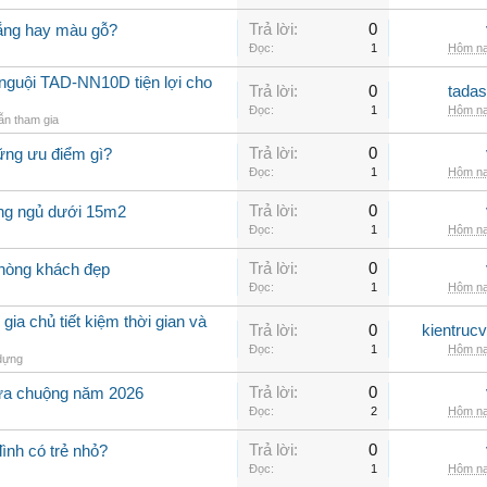
Trả lời:
0
rắng hay màu gỗ?
Đọc:
1
Hôm na
nguội TAD-NN10D tiện lợi cho
Trả lời:
0
tadas
Đọc:
1
Hôm na
n tham gia
Trả lời:
0
ững ưu điểm gì?
Đọc:
1
Hôm na
Trả lời:
0
òng ngủ dưới 15m2
Đọc:
1
Hôm na
Trả lời:
0
phòng khách đẹp
Đọc:
1
Hôm na
 gia chủ tiết kiệm thời gian và
Trả lời:
0
kientruc
Đọc:
1
Hôm na
dựng
Trả lời:
0
ưa chuộng năm 2026
Đọc:
2
Hôm na
Trả lời:
0
đình có trẻ nhỏ?
Đọc:
1
Hôm na