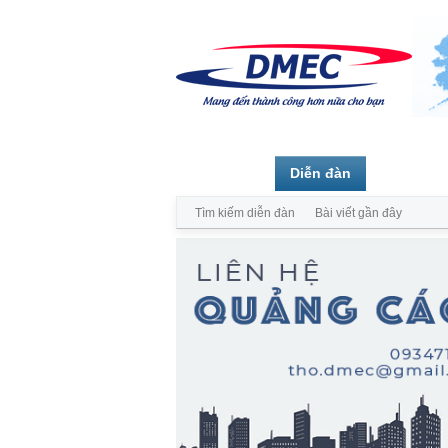
Trang chủ
Diễn đàn
Thành vi
Tìm kiếm diễn đàn
Bài viết gần đây