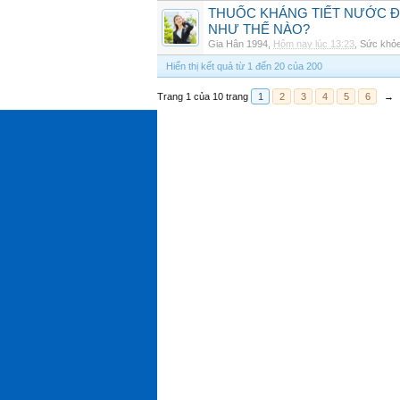
THUỐC KHÁNG TIẾT NƯỚC ĐIỆ
NHƯ THẾ NÀO?
Gia Hân 1994
,
Hôm nay lúc 13:23
,
Sức khỏ
Hiển thị kết quả từ 1 đến 20 của 200
Trang 1 của 10 trang
1
2
3
4
5
6
→