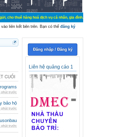
 hàng hoá dịch vụ cá nhân, gia đình. Mua bán, ký gửi, cho thuê thiết bị hệ thố
vào liên kết bên trên. Bạn có thể
đăng ký
Đăng nhập / Đăng ký
Liên hệ quảng cáo 1
ẾT CUỐI
rograms
 phút trước
ày bảo hộ
 phút trước
eusonbau
 phút trước