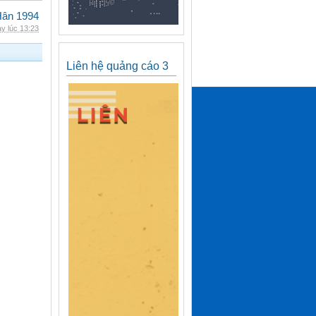
Hân 1994
y lúc 13:23
Liên hệ quảng cáo 3