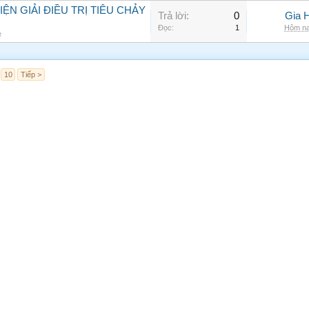
N GIẢI ĐIỀU TRỊ TIÊU CHẢY
Trả lời:
0
Gia 
Đọc:
1
Hôm na
e
10
Tiếp >