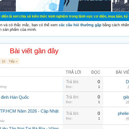
ia sẽ kiến thức kinh nghiệm trong lãnh vực cơ điện, mua bán, ký gửi, cho thuê
vn và có thắc mắc, bạn có thể xem
các câu hỏi thường gặp
bằng cách nhấn 
n sản phẩm của mình.
Bài viết gần đây
10
Tiếp >
TRẢ LỜI
ĐỌC
BÀI VI
Trả lời:
0
D
hường
Đọc:
1
3
Trả lời:
0
gi
g đinh Hàn Quốc
Đọc:
1
28
i TP.HCM Năm 2026 - Cập Nhật
Trả lời:
0
pheli
Đọc:
1
46
khác
iệu Tận Nơi Tại Bà Rịa - Vũng