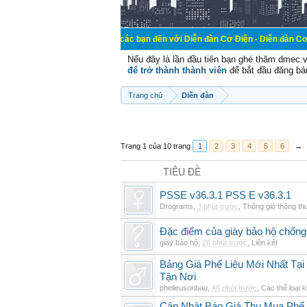
Chào mừng các bạn đến với Diễn đàn Cơ Điện - Diễn đàn Cơ điện là nơi ch
Nếu đây là lần đầu tiên bạn ghé thăm dmec.
để trở thành thành viên
để bắt đầu đăng bá
Trang chủ
Diễn đàn
Trang 1 của 10 trang
1
2
3
4
5
6
→
TIÊU ĐỀ
PSSE v36.3.1 PSS E v36.3.1
Drograms
,
3 phút trước
,
Thông gió thông t
Đặc điểm của giày bảo hộ chốn
giày bảo hộ
,
28 phút trước
,
Liên kết
Bảng Giá Phế Liệu Mới Nhất Tạ
Tận Nơi
phelieusonbau
,
46 phút trước
,
Các thể loại 
Cập Nhật Báo Giá Thu Mua Phế L