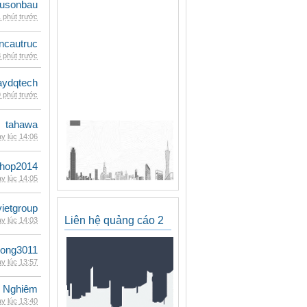
eusonbau
 phút trước
ncautruc
 phút trước
ydqtech
 phút trước
tahawa
y lúc 14:06
shop2014
y lúc 14:05
vietgroup
Liên hệ quảng cáo 2
y lúc 14:03
udong3011
y lúc 13:57
 Nghiêm
y lúc 13:40