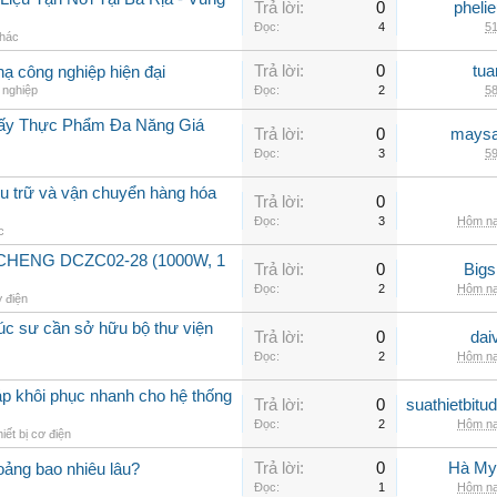
Trả lời:
0
pheli
Đọc:
4
51
khác
Trả lời:
0
tua
hạ công nghiệp hiện đại
 nghiệp
Đọc:
2
58
Sấy Thực Phẩm Đa Năng Giá
Trả lời:
0
maysa
Đọc:
3
59
lưu trữ và vận chuyển hàng hóa
Trả lời:
0
Đọc:
3
Hôm na
c
GCHENG DCZC02-28 (1000W, 1
Trả lời:
0
Big
Đọc:
2
Hôm na
ơ điện
rúc sư cần sở hữu bộ thư viện
Trả lời:
0
dai
Đọc:
2
Hôm na
áp khôi phục nhanh cho hệ thống
Trả lời:
0
suathietbit
Đọc:
2
Hôm na
iết bị cơ điện
Trả lời:
0
Hà My
ảng bao nhiêu lâu?
Đọc:
1
Hôm na