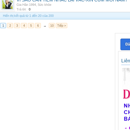
VÌ SAO CẦN TIÊM NHẮC LẠI VẮC-XIN CÚM MỖI NĂM?
Gia Hân 1994
,
Sức khỏe
Trả lời:
0
Hiển thị kết quả từ 1 đến 20 của 200
1
2
3
4
5
6
→
10
Tiếp >
Đă
Liê