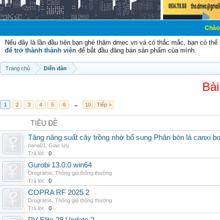
Chào mừng các 
Nếu đây là lần đầu tiên bạn ghé thăm dmec.vn và có thắc mắc, bạn có th
để trở thành thành viên
để bắt đầu đăng bán sản phẩm của mình.
Trang chủ
Diễn đàn
Bài
1
2
3
4
5
6
→
10
Tiếp >
TIÊU ĐỀ
Tăng năng suất cây trồng nhờ bổ sung Phân bón lá canxi b
nana01
,
Giao lưu
Trả lời:
0
Gurobi 13.0.0 win64
Drograms
,
Thông gió thông thường
Trả lời:
0
COPRA RF 2025 2
Drograms
,
Thông gió thông thường
Trả lời:
0