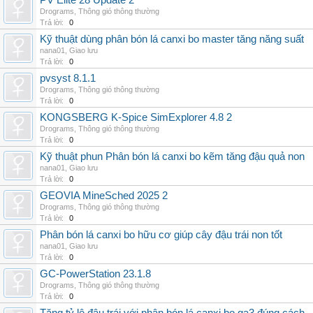
PV Elite 28 Update 2
Drograms
,
Thông gió thông thường
Trả lời:
0
Kỹ thuật dùng phân bón lá canxi bo master tăng năng suất
nana01
,
Giao lưu
Trả lời:
0
pvsyst 8.1.1
Drograms
,
Thông gió thông thường
Trả lời:
0
KONGSBERG K-Spice SimExplorer 4.8 2
Drograms
,
Thông gió thông thường
Trả lời:
0
Kỹ thuật phun Phân bón lá canxi bo kẽm tăng đậu quả non
nana01
,
Giao lưu
Trả lời:
0
GEOVIA MineSched 2025 2
Drograms
,
Thông gió thông thường
Trả lời:
0
Phân bón lá canxi bo hữu cơ giúp cây đậu trái non tốt
nana01
,
Giao lưu
Trả lời:
0
GC-PowerStation 23.1.8
Drograms
,
Thông gió thông thường
Trả lời:
0