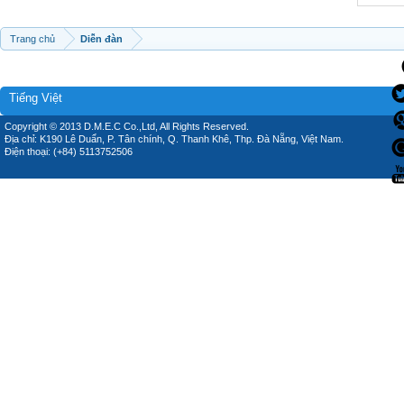
Trang chủ
Diễn đàn
Tiếng Việt
Copyright © 2013 D.M.E.C Co.,Ltd, All Rights Reserved.
Địa chỉ: K190 Lê Duẩn, P. Tân chính, Q. Thanh Khê, Thp. Đà Nẵng, Việt Nam.
Điện thoại: (+84) 5113752506