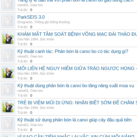
Tăng tỷ lệ đậu trái với phân bón lá canxi bo ga3 đúng cách
nana01
,
Giao lưu
Trả lời:
0
ParkSEIS 3.0
Drograms
,
Thông gió thông thường
Trả lời:
0
KHÁM MẮT TẦM SOÁT BỆNH VÕNG MẠC ĐÁI THÁO ĐƯ
Gia Hân 1994
,
Sức khỏe
Trả lời:
0
Kỹ thuật canh tác: Phân bón lá canxi bo có tác dụng gì?
nana01
,
Giao lưu
Trả lời:
0
MỐI LIÊN HỆ NGUY HIỂM GIỮA TRÀO NGƯỢC HỌNG 
Gia Hân 1994
,
Sức khỏe
Trả lời:
0
Kỹ thuật dùng phân bón lá canxi bo tăng năng suất mùa vụ
nana01
,
Giao lưu
Trả lời:
0
TRẺ BỊ VIÊM MŨI DỊ ỨNG: NHẬN BIẾT SỚM ĐỂ CHĂ
Gia Hân 1994
,
Sức khỏe
Trả lời:
0
Kỹ thuật sử dụng phân bón lá canxi giúp cây đậu quả bền
nana01
,
Giao lưu
Trả lời:
0