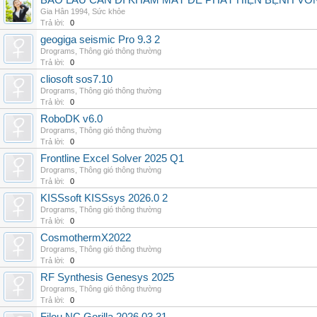
BAO LÂU CẦN ĐI KHÁM MẮT ĐỂ PHÁT HIỆN BỆNH V
Gia Hân 1994
,
Sức khỏe
Trả lời:
0
geogiga seismic Pro 9.3 2
Drograms
,
Thông gió thông thường
Trả lời:
0
cliosoft sos7.10
Drograms
,
Thông gió thông thường
Trả lời:
0
RoboDK v6.0
Drograms
,
Thông gió thông thường
Trả lời:
0
Frontline Excel Solver 2025 Q1
Drograms
,
Thông gió thông thường
Trả lời:
0
KISSsoft KISSsys 2026.0 2
Drograms
,
Thông gió thông thường
Trả lời:
0
CosmothermX2022
Drograms
,
Thông gió thông thường
Trả lời:
0
RF Synthesis Genesys 2025
Drograms
,
Thông gió thông thường
Trả lời:
0