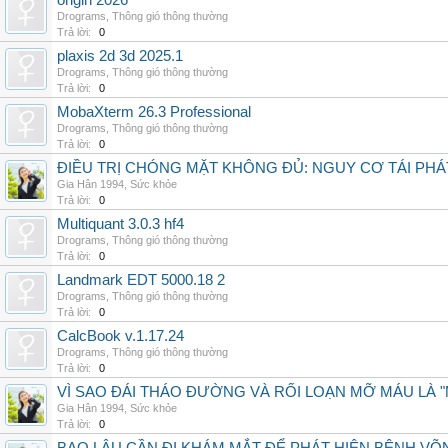
origin 2026
Drograms
,
Thông gió thông thường
Trả lời:
0
plaxis 2d 3d 2025.1
Drograms
,
Thông gió thông thường
Trả lời:
0
MobaXterm 26.3 Professional
Drograms
,
Thông gió thông thường
Trả lời:
0
ĐIỀU TRỊ CHÓNG MẶT KHÔNG ĐỦ: NGUY CƠ TÁI PH
Gia Hân 1994
,
Sức khỏe
Trả lời:
0
Multiquant 3.0.3 hf4
Drograms
,
Thông gió thông thường
Trả lời:
0
Landmark EDT 5000.18 2
Drograms
,
Thông gió thông thường
Trả lời:
0
CalcBook v.1.17.24
Drograms
,
Thông gió thông thường
Trả lời:
0
VÌ SAO ĐÁI THÁO ĐƯỜNG VÀ RỐI LOẠN MỠ MÁU LÀ 
Gia Hân 1994
,
Sức khỏe
Trả lời:
0