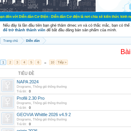
ễn đàn Cơ Điện - Diễn đàn Cơ điện là nơi chia sẽ kiến thức kinh nghiệm trong l
Nếu đây là lần đầu tiên bạn ghé thăm dmec.vn và có thắc mắc, bạn có th
để trở thành thành viên
để bắt đầu đăng bán sản phẩm của mình.
Trang chủ
Diễn đàn
Bài
1
2
3
4
5
6
→
10
Tiếp >
TIÊU ĐỀ
NAPA 2024
Drograms
,
Thông gió thông thường
Trả lời:
0
Profili 2.30 Pro
Drograms
,
Thông gió thông thường
Trả lời:
0
GEOVIA Whittle 2026 v4.9 2
Drograms
,
Thông gió thông thường
Trả lời:
0