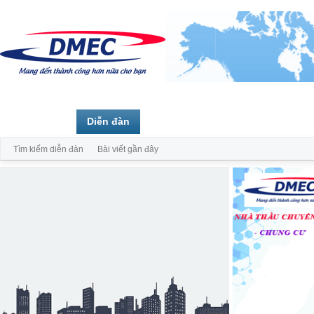
Trang chủ
Diễn đàn
Thành viên
Tìm kiếm diễn đàn
Bài viết gần đây