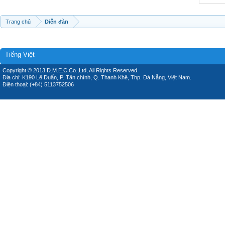
Trang chủ
Diễn đàn
Tiếng Việt
Copyright © 2013 D.M.E.C Co.,Ltd, All Rights Reserved.
Địa chỉ: K190 Lê Duẩn, P. Tân chính, Q. Thanh Khê, Thp. Đà Nẵng, Việt Nam.
Điện thoại: (+84) 5113752506