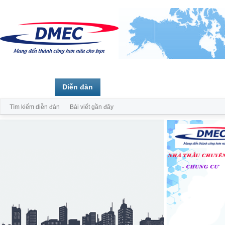
Trang chủ
Diễn đàn
Thành viên
Tìm kiếm diễn đàn
Bài viết gần đây