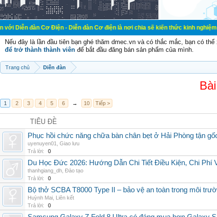
 Cơ Điện - Diễn đàn Cơ điện là nơi chia sẽ kiến thức kinh nghiệm trong lãnh v
Nếu đây là lần đầu tiên bạn ghé thăm dmec.vn và có thắc mắc, bạn có th
để trở thành thành viên
để bắt đầu đăng bán sản phẩm của mình.
Trang chủ
Diễn đàn
Bài
1
2
3
4
5
6
→
10
Tiếp >
TIÊU ĐỀ
Phục hồi chức năng chữa bàn chân bẹt ở Hải Phòng tận gố
uyenuyen01
,
Giao lưu
Trả lời:
0
Du Học Đức 2026: Hướng Dẫn Chi Tiết Điều Kiện, Chi Phí
thanhgiang_dh
,
Đào tạo
Trả lời:
0
Bộ thở SCBA T8000 Type II – bảo vệ an toàn trong môi trườ
Huỳnh Mai
,
Liên kết
Trả lời:
0