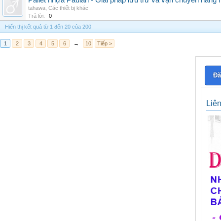
Pallet nhựa Paulan - Giải pháp lưu trữ và vận chuyển hàng
tahawa
,
Các thiết bị khác
Trả lời:
0
Hiển thị kết quả từ 1 đến 20 của 200
1
2
3
4
5
6
→
10
Tiếp >
Đă
Liê