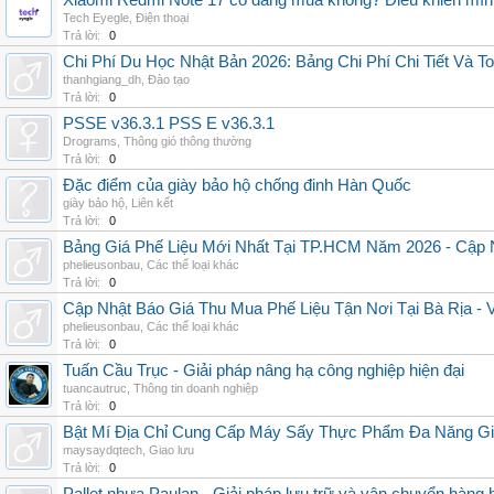
Xiaomi Redmi Note 17 có đáng mua không? Điều khiến mình 
Tech Eyegle
,
Điện thoại
Trả lời:
0
Chi Phí Du Học Nhật Bản 2026: Bảng Chi Phí Chi Tiết Và T
thanhgiang_dh
,
Đào tạo
Trả lời:
0
PSSE v36.3.1 PSS E v36.3.1
Drograms
,
Thông gió thông thường
Trả lời:
0
Đặc điểm của giày bảo hộ chống đinh Hàn Quốc
giày bảo hộ
,
Liên kết
Trả lời:
0
Bảng Giá Phế Liệu Mới Nhất Tại TP.HCM Năm 2026 - Cập 
phelieusonbau
,
Các thể loại khác
Trả lời:
0
Cập Nhật Báo Giá Thu Mua Phế Liệu Tận Nơi Tại Bà Rịa -
phelieusonbau
,
Các thể loại khác
Trả lời:
0
Tuấn Cầu Trục - Giải pháp nâng hạ công nghiệp hiện đại
tuancautruc
,
Thông tin doanh nghiệp
Trả lời:
0
Bật Mí Địa Chỉ Cung Cấp Máy Sấy Thực Phẩm Đa Năng G
maysaydqtech
,
Giao lưu
Trả lời:
0