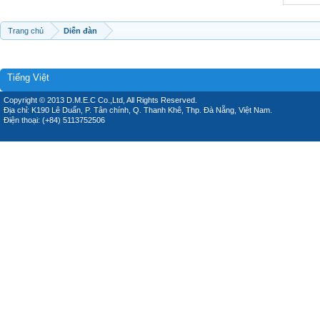
Trang chủ
Diễn đàn
Tiếng Việt
Copyright © 2013 D.M.E.C Co.,Ltd, All Rights Reserved.
Địa chỉ: K190 Lê Duẩn, P. Tân chính, Q. Thanh Khê, Thp. Đà Nẵng, Việt Nam.
Điện thoại: (+84) 5113752506