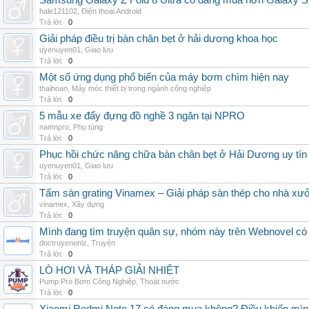
Samsung Galaxy Z Fold 8 Ultra có đáng mua hơn Galaxy S
hale121102
,
Điện thoại Android
Trả lời:
0
Giải pháp điều trị bàn chân bẹt ở hải dương khoa học
uyenuyen01
,
Giao lưu
Trả lời:
0
Một số ứng dụng phổ biến của máy bơm chìm hiện nay
thaihoan
,
Máy móc thiết bị trong ngành công nghiệp
Trả lời:
0
5 mẫu xe đẩy đựng đồ nghề 3 ngăn tại NPRO
namnpro
,
Phụ tùng
Trả lời:
0
Phục hồi chức năng chữa bàn chân bẹt ở Hải Dương uy tín
uyenuyen01
,
Giao lưu
Trả lời:
0
Tấm sàn grating Vinamex – Giải pháp sàn thép cho nhà xưở
vinamex
,
Xây dựng
Trả lời:
0
Mình đang tìm truyện quân sự, nhóm này trên Webnovel có
doctruyenonlz
,
Truyện
Trả lời:
0
LÒ HƠI VÀ THÁP GIẢI NHIỆT
Pump Pro Bơm Công Nghiệp
,
Thoát nước
Trả lời:
0