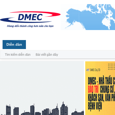
Trang chủ
Diễn đàn
Thành viên
Tìm kiếm diễn đàn
Bài viết gần đây