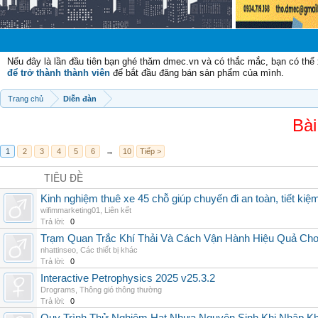
Nếu đây là lần đầu tiên bạn ghé thăm dmec.vn và có thắc mắc, bạn có th
để trở thành thành viên
để bắt đầu đăng bán sản phẩm của mình.
Trang chủ
Diễn đàn
Bài
1
2
3
4
5
6
→
10
Tiếp >
TIÊU ĐỀ
Kinh nghiệm thuê xe 45 chỗ giúp chuyến đi an toàn, tiết kiệ
wifimmarketing01
,
Liên kết
Trả lời:
0
Trạm Quan Trắc Khí Thải Và Cách Vận Hành Hiệu Quả Ch
nhattinseo
,
Các thiết bị khác
Trả lời:
0
Interactive Petrophysics 2025 v25.3.2
Drograms
,
Thông gió thông thường
Trả lời:
0