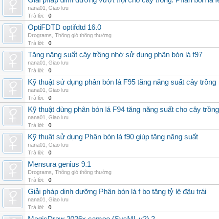
Giải pháp dinh dưỡng vượt trội cho cây trồng: Phân bón lá fe
nana01
,
Giao lưu
Trả lời:
0
OptiFDTD optifdtd 16.0
Drograms
,
Thông gió thông thường
Trả lời:
0
Tăng năng suất cây trồng nhờ sử dụng phân bón lá f97
nana01
,
Giao lưu
Trả lời:
0
Kỹ thuật sử dụng phân bón lá F95 tăng năng suất cây trồng
nana01
,
Giao lưu
Trả lời:
0
Kỹ thuật dùng phân bón lá F94 tăng năng suất cho cây trồng
nana01
,
Giao lưu
Trả lời:
0
Kỹ thuật sử dụng Phân bón lá f90 giúp tăng năng suất
nana01
,
Giao lưu
Trả lời:
0
Mensura genius 9.1
Drograms
,
Thông gió thông thường
Trả lời:
0
Giải pháp dinh dưỡng Phân bón lá f bo tăng tỷ lệ đậu trái
nana01
,
Giao lưu
Trả lời:
0