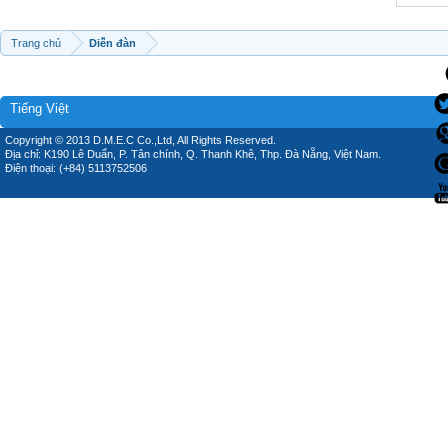
Trang chủ
Diễn đàn
Tiếng Việt
Copyright © 2013 D.M.E.C Co.,Ltd, All Rights Reserved.
Địa chỉ: K190 Lê Duẩn, P. Tân chính, Q. Thanh Khê, Thp. Đà Nẵng, Việt Nam.
Điện thoại: (+84) 5113752506