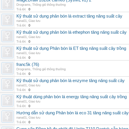
MagicDraw 2026x cameo (SysML v2) 2
Drograms
,
Thông gió thông thường
Trả lời:
0
Kỹ thuật sử dụng phân bón lá extract tăng năng suất cây
nana01
,
Giao lưu
Trả lời:
0
Kỹ thuật sử dụng phân bón lá ethephon tăng năng suất cây
nana01
,
Giao lưu
Trả lời:
0
Kỹ thuật sử dụng Phân bón lá ET tăng năng suất cây trồng
nana01
,
Giao lưu
Trả lời:
0
franc5k (76)
Drograms
,
Thông gió thông thường
Trả lời:
0
Kỹ thuật sử dụng phân bón lá enzyme tăng năng suất cây
nana01
,
Giao lưu
Trả lời:
0
Kỹ thuật dùng phân bón lá energy tăng năng suất cây trồng
nana01
,
Giao lưu
Trả lời:
0
Hướng dẫn sử dụng Phân bón lá eco 31 tăng năng suất cây
nana01
,
Giao lưu
Trả lời:
0