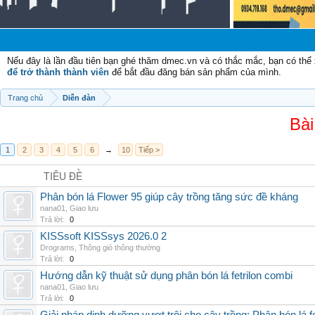
Nếu đây là lần đầu tiên bạn ghé thăm dmec.vn và có thắc mắc, bạn có th
để trở thành thành viên
để bắt đầu đăng bán sản phẩm của mình.
Trang chủ
Diễn đàn
Bài
1
2
3
4
5
6
→
10
Tiếp >
TIÊU ĐỀ
Phân bón lá Flower 95 giúp cây trồng tăng sức đề kháng
nana01
,
Giao lưu
Trả lời:
0
KISSsoft KISSsys 2026.0 2
Drograms
,
Thông gió thông thường
Trả lời:
0
Hướng dẫn kỹ thuật sử dụng phân bón lá fetrilon combi
nana01
,
Giao lưu
Trả lời:
0