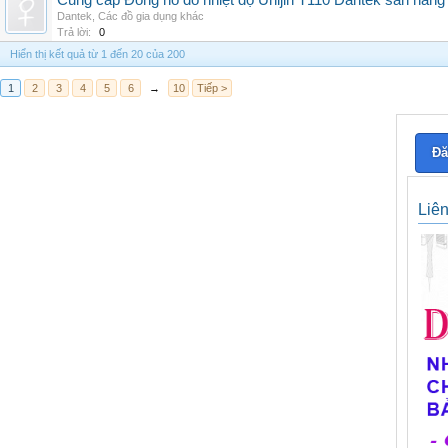
Cung cấp Đồng hồ đo nhiệt độ Unijin T110 Dantek sẵn hàng 
Dantek
,
Các đồ gia dụng khác
Trả lời:
0
Hiển thị kết quả từ 1 đến 20 của 200
1
2
3
4
5
6
→
10
Tiếp >
Đă
Liê