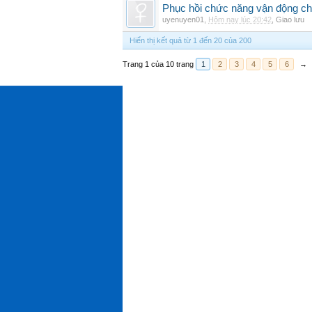
Phục hồi chức năng vận động cho
uyenuyen01
,
Hôm nay lúc 20:42
,
Giao lưu
Hiển thị kết quả từ 1 đến 20 của 200
Trang 1 của 10 trang
1
2
3
4
5
6
→