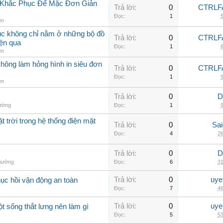
h Khắc Phục Để Mặc Đơn Giản
Trả lời:
0
CTRLF
Đọc:
1
5
am
hục không chỉ nằm ở những bộ đồ
Trả lời:
0
CTRLF
iện qua
Đọc:
1
6
am
không làm hỏng hình in siêu đơn
Trả lời:
0
CTRLF
Đọc:
1
9
am
Trả lời:
0
D
hường
Đọc:
1
9
t trời trong hệ thống điện mặt
Trả lời:
0
Sai
Đọc:
4
26
Trả lời:
0
D
thường
Đọc:
6
31
Trả lời:
0
uye
hục hồi vận động an toàn
Đọc:
7
46
Trả lời:
0
uye
ột sống thắt lưng nên làm gì
Đọc:
5
53