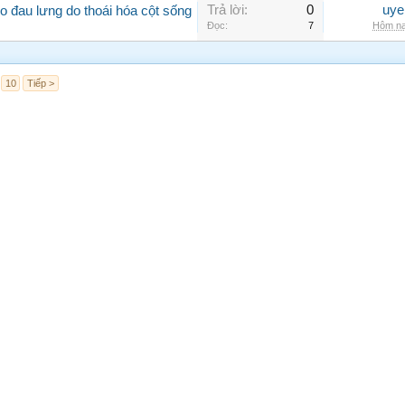
Trả lời:
0
uye
 đau lưng do thoái hóa cột sống
Đọc:
7
Hôm na
10
Tiếp >