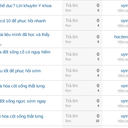
Trả lời:
0
uye
 thể dục? Lời khuyên Y khoa
Đọc:
6
Hôm na
Trả lời:
0
uye
icd 10 để phục hồi nhanh
Đọc:
4
Hôm na
ài liệu mình đã học và thấy
Trả lời:
0
hoctie
Đọc:
6
Hôm na
g
óa đốt sống cổ có nguy hiểm
Trả lời:
0
uye
Đọc:
5
Hôm na
Trả lời:
0
uye
u tốt để phục hồi sớm
Đọc:
6
Hôm na
Trả lời:
0
uye
i hóa cột sống thắt lưng
Đọc:
4
Hôm na
Trả lời:
0
uye
a đốt sống ngực sớm ngay
Đọc:
4
Hôm na
Trả lời:
0
uye
 hóa cột sống thắt lưng
Đọc:
10
Hôm na