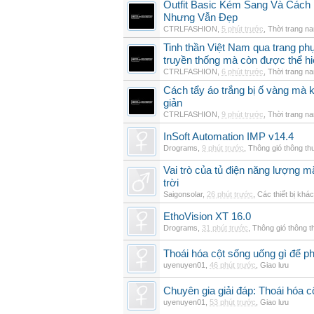
Outfit Basic Kém Sang Và Các
Nhưng Vẫn Đẹp
CTRLFASHION
,
5 phút trước
,
Thời trang n
Tinh thần Việt Nam qua trang p
truyền thống mà còn được thể h
CTRLFASHION
,
6 phút trước
,
Thời trang n
Cách tẩy áo trắng bị ố vàng mà 
giản
CTRLFASHION
,
9 phút trước
,
Thời trang n
InSoft Automation IMP v14.4
Drograms
,
9 phút trước
,
Thông gió thông t
Vai trò của tủ điện năng lượng mặ
trời
Saigonsolar
,
26 phút trước
,
Các thiết bị khác
EthoVision XT 16.0
Drograms
,
31 phút trước
,
Thông gió thông 
Thoái hóa cột sống uống gì để p
uyenuyen01
,
46 phút trước
,
Giao lưu
Chuyên gia giải đáp: Thoái hóa c
uyenuyen01
,
53 phút trước
,
Giao lưu