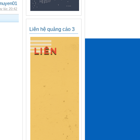
nuyen01
y lúc 20:42
Liên hệ quảng cáo 3