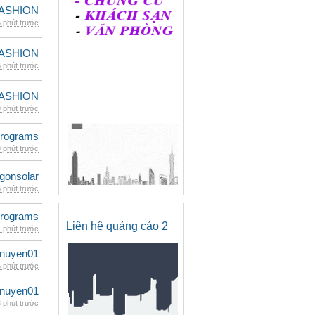
ASHION
 phút trước
ASHION
 phút trước
ASHION
 phút trước
rograms
 phút trước
gonsolar
 phút trước
rograms
Liên hệ quảng cáo 2
 phút trước
nuyen01
 phút trước
nuyen01
 phút trước