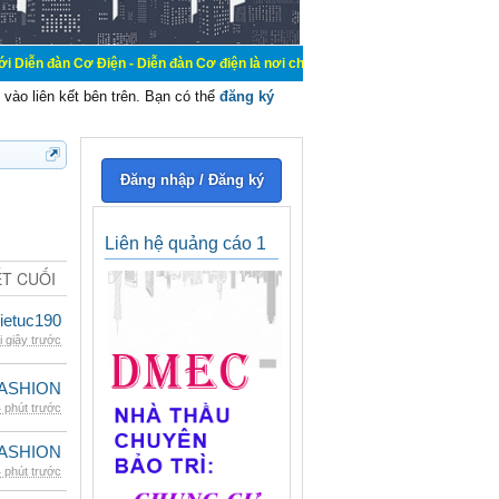
iện - Diễn đàn Cơ điện là nơi chia sẽ kiến thức kinh nghiệm trong lãnh vực cơ
vào liên kết bên trên. Bạn có thể
đăng ký
Đăng nhập / Đăng ký
Liên hệ quảng cáo 1
ẾT CUỐI
ietuc190
i giây trước
ASHION
 phút trước
ASHION
 phút trước