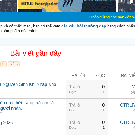
Chào mừng các bạn đến với Diễn đàn Cơ Đ
vn và có thắc mắc, bạn có thể xem
các câu hỏi thường gặp
bằng cách nhấn 
n sản phẩm của mình.
Bài viết gần đây
10
Tiếp >
TRẢ LỜI
ĐỌC
BÀI VI
a Nguyên Sinh Khi Nhập Kho
Trả lời:
0
V
Đọc:
1
Và
ón quà thời trang mà còn là
Trả lời:
0
CTRLF
người nhận.
Đọc:
1
4
am
Trả lời:
0
CTRLF
ng 2026
am
Đọc:
1
4