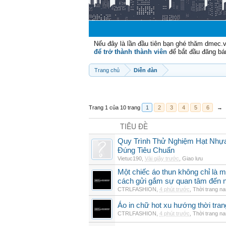
Nếu đây là lần đầu tiên bạn ghé thăm dmec.
để trở thành thành viên
để bắt đầu đăng bá
Trang chủ
Diễn đàn
Trang 1 của 10 trang
1
2
3
4
5
6
→
TIÊU ĐỀ
Quy Trình Thử Nghiệm Hạt Nhự
Đúng Tiêu Chuẩn
Vietuc190
,
Vài giây trước
,
Giao lưu
Một chiếc áo thun không chỉ là m
cách gửi gắm sự quan tâm đến 
CTRLFASHION
,
4 phút trước
,
Thời trang n
Áo in chữ hot xu hướng thời tra
CTRLFASHION
,
4 phút trước
,
Thời trang n