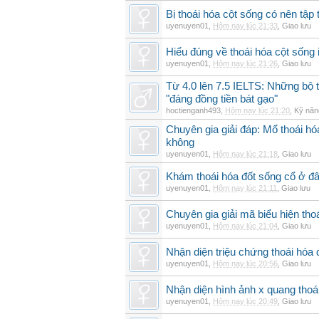
Bị thoái hóa cột sống có nên tập
uyenuyen01
,
Hôm nay lúc 21:33
,
Giao lưu
Hiểu đúng về thoái hóa cột sống 
uyenuyen01
,
Hôm nay lúc 21:26
,
Giao lưu
Từ 4.0 lên 7.5 IELTS: Những bộ t
"đáng đồng tiền bát gạo"
hoctienganh493
,
Hôm nay lúc 21:20
,
Kỹ năn
Chuyên gia giải đáp: Mổ thoái h
không
uyenuyen01
,
Hôm nay lúc 21:18
,
Giao lưu
Khám thoái hóa đốt sống cổ ở đâ
uyenuyen01
,
Hôm nay lúc 21:11
,
Giao lưu
Chuyên gia giải mã biểu hiện thoá
uyenuyen01
,
Hôm nay lúc 21:04
,
Giao lưu
Nhận diện triệu chứng thoái hó
uyenuyen01
,
Hôm nay lúc 20:56
,
Giao lưu
Nhận diện hình ảnh x quang thoái
uyenuyen01
,
Hôm nay lúc 20:49
,
Giao lưu