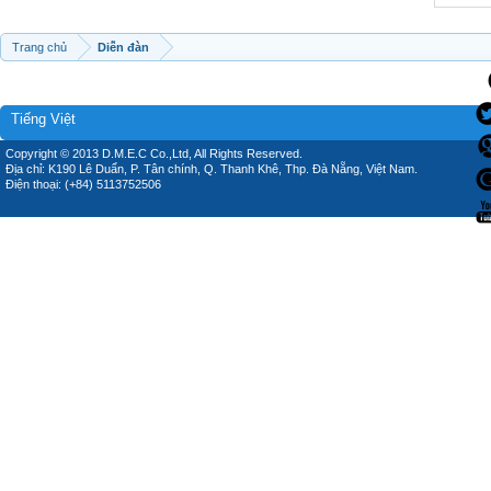
Trang chủ
Diễn đàn
Tiếng Việt
Copyright © 2013 D.M.E.C Co.,Ltd, All Rights Reserved.
Địa chỉ: K190 Lê Duẩn, P. Tân chính, Q. Thanh Khê, Thp. Đà Nẵng, Việt Nam.
Điện thoại: (+84) 5113752506