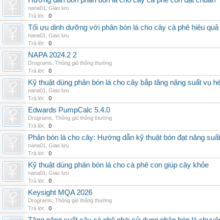
Hướng dẫn bón phân bón lá cho cây cà phê con đạt chuẩn
nana01
,
Giao lưu
Trả lời:
0
Tối ưu dinh dưỡng với phân bón lá cho cây cà phê hiệu quả
nana01
,
Giao lưu
Trả lời:
0
NAPA 2024.2 2
Drograms
,
Thông gió thông thường
Trả lời:
0
Kỹ thuật dùng phân bón lá cho cây bắp tăng năng suất vụ h
nana01
,
Giao lưu
Trả lời:
0
Edwards PumpCalc 5.4.0
Drograms
,
Thông gió thông thường
Trả lời:
0
Phân bón lá cho cây: Hướng dẫn kỹ thuật bón đạt năng suấ
nana01
,
Giao lưu
Trả lời:
0
Kỹ thuật dùng phân bón lá cho cà phê con giúp cây khỏe
nana01
,
Giao lưu
Trả lời:
0
Keysight MQA 2026
Drograms
,
Thông gió thông thường
Trả lời:
0