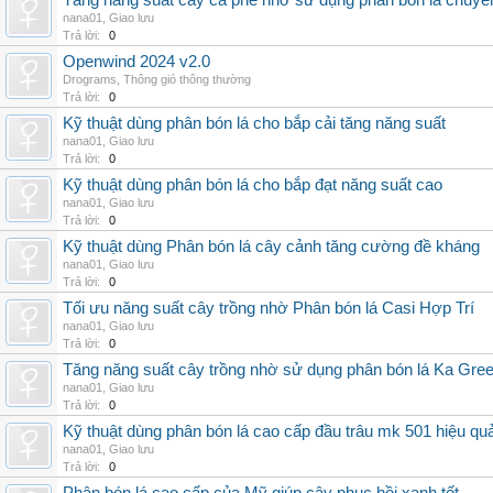
Tăng năng suất cây cà phê nhờ sử dụng phân bón lá chuyê
nana01
,
Giao lưu
Trả lời:
0
Openwind 2024 v2.0
Drograms
,
Thông gió thông thường
Trả lời:
0
Kỹ thuật dùng phân bón lá cho bắp cải tăng năng suất
nana01
,
Giao lưu
Trả lời:
0
Kỹ thuật dùng phân bón lá cho bắp đạt năng suất cao
nana01
,
Giao lưu
Trả lời:
0
Kỹ thuật dùng Phân bón lá cây cảnh tăng cường đề kháng
nana01
,
Giao lưu
Trả lời:
0
Tối ưu năng suất cây trồng nhờ Phân bón lá Casi Hợp Trí
nana01
,
Giao lưu
Trả lời:
0
Tăng năng suất cây trồng nhờ sử dụng phân bón lá Ka Gre
nana01
,
Giao lưu
Trả lời:
0
Kỹ thuật dùng phân bón lá cao cấp đầu trâu mk 501 hiệu qu
nana01
,
Giao lưu
Trả lời:
0