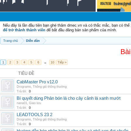
Nếu đây là lần đầu tiên bạn ghé thăm dmec.vn và có thắc mắc, bạn có th
để trở thành thành viên
để bắt đầu đăng bán sản phẩm của mình.
Trang chủ
Diễn đàn
Bài
1
2
3
4
5
6
→
10
Tiếp >
TIÊU ĐỀ
CabMaster Pro v12.0
Drograms
,
Thông gió thông thường
Trả lời:
0
Bí quyết dùng Phân bón lá cho cây cảnh lá xanh mướt
nana01
,
Giao lưu
Trả lời:
0
LEADTOOLS 23 2
Drograms
,
Thông gió thông thường
Trả lời:
0