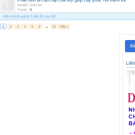
Phân bón lá cao cấp của Mỹ giúp cây phục hồi xanh tốt
nana01
,
Giao lưu
Trả lời:
0
Hiển thị kết quả từ 1 đến 20 của 200
1
2
3
4
5
6
→
10
Tiếp >
Đă
Liê