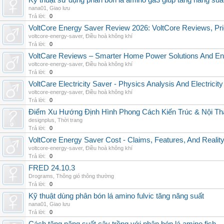
Kỹ thuật sử dụng phân bón lá amino ga3 giúp tăng năng suấ
nana01
,
Giao lưu
Trả lời:
0
VoltCore Energy Saver Review 2026: VoltCore Reviews, Pric
voltcore-energy-saver
,
Điều hoà không khí
Trả lời:
0
VoltCare Reviews – Smarter Home Power Solutions And Ene
voltcore-energy-saver
,
Điều hoà không khí
Trả lời:
0
VoltCare Electricity Saver - Physics Analysis And Electrici
voltcore-energy-saver
,
Điều hoà không khí
Trả lời:
0
Điểm Xu Hướng Định Hình Phong Cách Kiến Trúc & Nội Thấ
designplus
,
Thời trang
Trả lời:
0
VoltCore Energy Saver Cost - Claims, Features, And Reality
voltcore-energy-saver
,
Điều hoà không khí
Trả lời:
0
FRED 24.10.3
Drograms
,
Thông gió thông thường
Trả lời:
0
Kỹ thuật dùng phân bón lá amino fulvic tăng năng suất
nana01
,
Giao lưu
Trả lời:
0