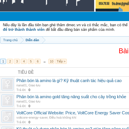
Nếu đây là lần đầu tiên bạn ghé thăm dmec.vn và có thắc mắc, bạn có th
để trở thành thành viên
để bắt đầu đăng bán sản phẩm của mình.
Trang chủ
Diễn đàn
Bài
1
2
3
4
5
6
→
10
Tiếp >
TIÊU ĐỀ
Phân bón lá amino là gì? Kỹ thuật canh tác hiệu quả cao
nana01
,
Giao lưu
Trả lời:
0
Phân bón lá amino gold tăng năng suất cho cây trồng khỏe
nana01
,
Giao lưu
Trả lời:
0
VoltCore Official Website: Price, VoltCore Energy Saver Co
voltcore-energy-saver
,
Điều hoà không khí
Trả lời:
0