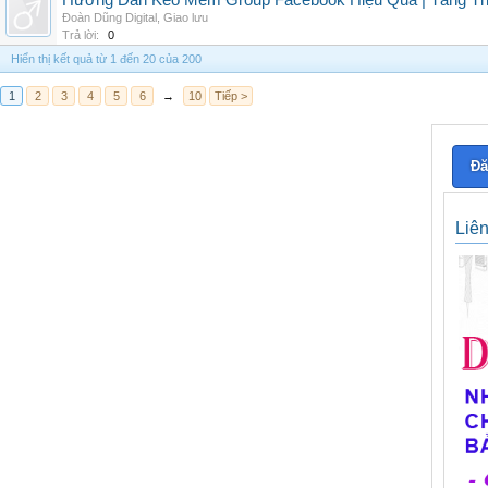
Hướng Dẫn Kéo Mem Group Facebook Hiệu Quả | Tăng Th
Đoàn Dũng Digital
,
Giao lưu
Trả lời:
0
Hiển thị kết quả từ 1 đến 20 của 200
1
2
3
4
5
6
→
10
Tiếp >
Đă
Liê