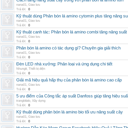
Cách tăng năng suất cây trồng với phân bón lá amino fish
nana01
,
Giao lưu
Trả lời:
0
Kỹ thuật dùng Phân bón lá amino cytomin plus tăng năng su
nana01
,
Giao lưu
Trả lời:
0
Kỹ thuật canh tác: Phân bón lá amino combi tăng năng suất
nana01
,
Giao lưu
Trả lời:
0
Phân bón lá amino có tác dụng gì? Chuyên gia giải thích
nana01
,
Giao lưu
Trả lời:
0
Đèn LED nhà xưởng: Phân loại và ứng dụng chi tiết
Nhunglt
,
Thiết bị điện
Trả lời:
0
Giải mã hiệu quả hấp thụ của phân bón lá amino cao cấp
nana01
,
Giao lưu
Trả lời:
0
5 ưu điểm của Công tắc áp suất Danfoss giúp tăng hiệu suấ
trangbilalo
,
Xây dựng
Trả lời:
0
Kỹ thuật dùng phân bón lá amino bio tối ưu năng suất cây
nana01
,
Giao lưu
Trả lời:
0