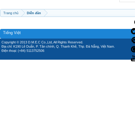
Trang chủ
Diễn đàn
Tiếng Việt
Copyright © 2013 D.M.E.C Co.,Ltd, All Rights Reserved.
Địa chỉ: K190 Lê Duẩn, P. Tân chính, Q. Thanh Khê, Thp. Đà Nẵng, Việt Nam.
Điện thoại: (+84) 5113752506