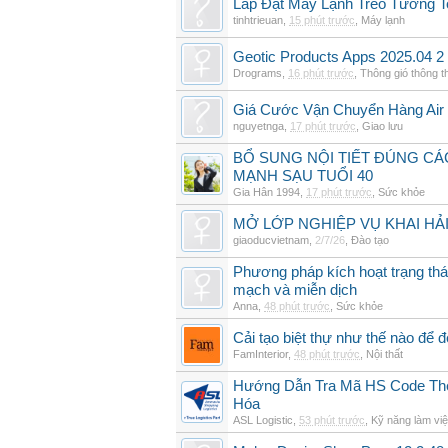
Lắp Đặt Máy Lạnh Treo Tường 
tinhtrieuan
,
15 phút trước
,
Máy lạnh
Geotic Products Apps 2025.04 2
Drograms
,
16 phút trước
,
Thông gió thông 
Giá Cước Vận Chuyển Hàng Air
nguyetnga
,
17 phút trước
,
Giao lưu
BỔ SUNG NỘI TIẾT ĐÚNG CÁ
MẠNH SẠU TUỔI 40
Gia Hân 1994
,
17 phút trước
,
Sức khỏe
MỞ LỚP NGHIỆP VỤ KHAI HẢI
giaoducvietnam
,
2/7/26
,
Đào tạo
Phương pháp kích hoạt trạng thái
mạch và miễn dịch
Anna
,
48 phút trước
,
Sức khỏe
Cải tạo biệt thự như thế nào để đ
FamInterior
,
48 phút trước
,
Nội thất
Hướng Dẫn Tra Mã HS Code The
Hóa
ASL Logistic
,
53 phút trước
,
Kỹ năng làm vi