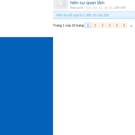
hiện sự quan tâm
thucucnt
,
Hôm nay lúc 09:46
,
Liên kết
Hiển thị kết quả từ 1 đến 20 của 200
Trang 1 của 10 trang
1
2
3
4
5
6
→