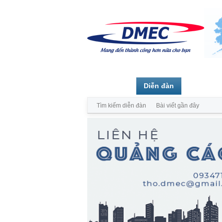
Trang chủ
Diễn đàn
Thành vi
Tìm kiếm diễn đàn
Bài viết gần đây