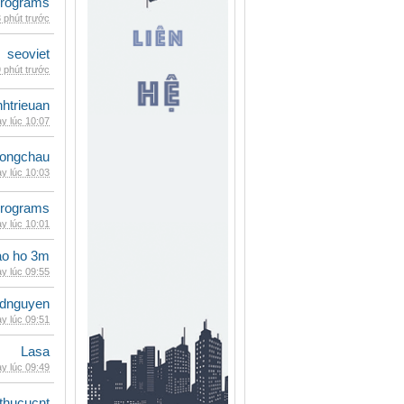
rograms
 phút trước
seoviet
 phút trước
inhtrieuan
y lúc 10:07
ongchau
y lúc 10:03
rograms
y lúc 10:01
ao ho 3m
y lúc 09:55
idnguyen
y lúc 09:51
Lasa
y lúc 09:49
thucucnt