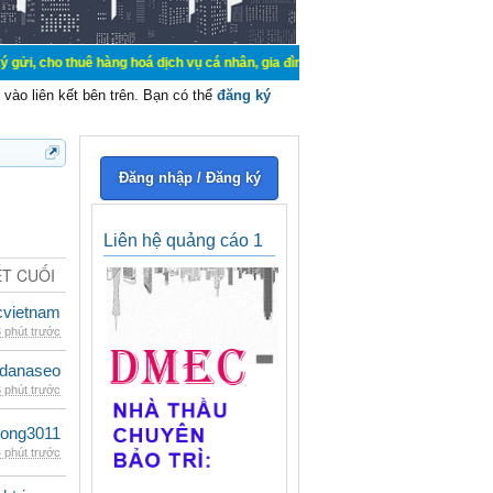
thuê hàng hoá dịch vụ cá nhân, gia đình. Mua bán, ký gửi, cho thuê thiết bị h
vào liên kết bên trên. Bạn có thể
đăng ký
Đăng nhập / Đăng ký
Liên hệ quảng cáo 1
ẾT CUỐI
cvietnam
 phút trước
danaseo
 phút trước
udong3011
 phút trước