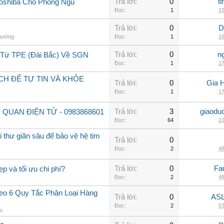
Trả lời:
0
t
Toshiba Cho Phòng Ngủ
Đọc:
1
15
Trả lời:
0
D
thường
Đọc:
1
16
Trả lời:
0
n
 Từ TPE (Đài Bắc) Về SGN
Đọc:
1
17
CH ĐỂ TỰ TIN VÀ KHỎE
Trả lời:
0
Gia 
Đọc:
1
17
Trả lời:
3
giaodu
 QUAN ĐIỆN TỬ - 0983868601
Đọc:
64
22
 thư giãn sâu để bảo vệ hệ tim
Trả lời:
0
Đọc:
2
48
Trả lời:
0
Fa
ẹp và tối ưu chi phí?
Đọc:
2
48
o 6 Quy Tắc Phân Loại Hàng
Trả lời:
0
ASL
Đọc:
2
53
ệc