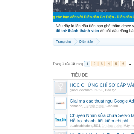
Chào mừng các bạn đến với Diễn đàn Cơ Điện - Diễn đàn Cơ điện là n
Nếu đây là lần đầu tiên bạn ghé thăm dmec.
để trở thành thành viên
để bắt đầu đăng bá
Trang chủ
Diễn đàn
Trang 1 của 10 trang
1
2
3
4
5
6
→
TIÊU ĐỀ
HỌC CHỨNG CHỈ SƠ CẤP VẬ
giaoducvietnam
,
2/7/26
,
Đào tạo
Giai ma cac thuat ngu Google Ads
danaseo
,
13 phút trước
,
Giao lưu
Chuyên Nhận sửa chữa Servo tất
Hỗ trợ nhanh, tiết kiệm chi phí
suathietbitudong3011
,
14 phút trước
,
Máy mó