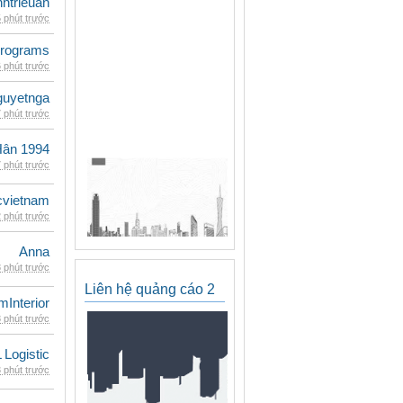
inhtrieuan
 phút trước
rograms
 phút trước
guyetnga
 phút trước
Hân 1994
 phút trước
cvietnam
 phút trước
Anna
 phút trước
Liên hệ quảng cáo 2
mInterior
 phút trước
 Logistic
 phút trước