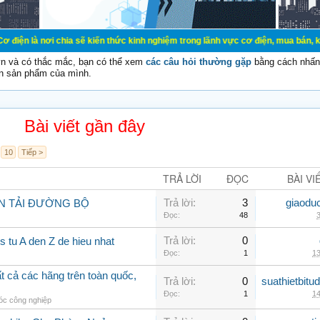
ơi chia sẽ kiến thức kinh nghiệm trong lãnh vực cơ điện, mua bán, ký gửi, cho 
vn và có thắc mắc, bạn có thể xem
các câu hỏi thường gặp
bằng cách nhấn 
n sản phẩm của mình.
Bài viết gần đây
10
Tiếp >
TRẢ LỜI
ĐỌC
BÀI VI
Trả lời:
3
giaodu
N TẢI ĐƯỜNG BỘ
Đọc:
48
3
Trả lời:
0
 tu A den Z de hieu nhat
Đọc:
1
13
 cả các hãng trên toàn quốc,
Trả lời:
0
suathietbit
Đọc:
1
14
c công nghiệp