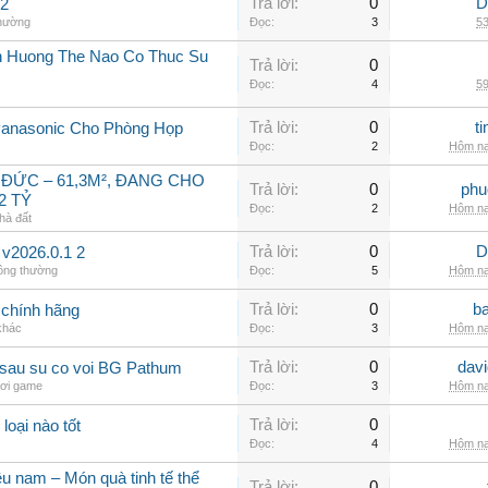
Trả lời:
0
D
 2
thường
Đọc:
3
53
h Huong The Nao Co Thuc Su
Trả lời:
0
Đọc:
4
59
Trả lời:
0
t
Panasonic Cho Phòng Họp
Đọc:
2
Hôm na
 ĐỨC – 61,3M², ĐANG CHO
Trả lời:
0
phu
2 TỶ
Đọc:
2
Hôm na
hà đất
Trả lời:
0
D
 v2026.0.1 2
hông thường
Đọc:
5
Hôm na
Trả lời:
0
b
chính hãng
 khác
Đọc:
3
Hôm na
Trả lời:
0
dav
c sau su co voi BG Pathum
hơi game
Đọc:
3
Hôm na
Trả lời:
0
 loại nào tốt
Đọc:
4
Hôm na
u nam – Món quà tinh tế thể
Trả lời:
0