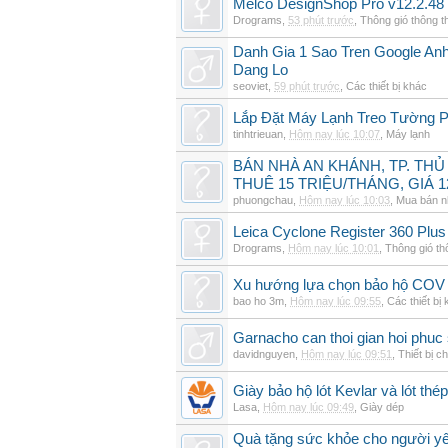
Melco DesignShop Pro v12.2.48
Drograms
,
53 phút trước
,
Thông gió thông 
Danh Gia 1 Sao Tren Google An
Dang Lo
seoviet
,
59 phút trước
,
Các thiết bị khác
Lắp Đặt Máy Lạnh Treo Tường 
tinhtrieuan
,
Hôm nay lúc 10:07
,
Máy lạnh
BÁN NHÀ AN KHÁNH, TP. THỦ
THUÊ 15 TRIỆU/THÁNG, GIÁ 1
phuongchau
,
Hôm nay lúc 10:03
,
Mua bán n
Leica Cyclone Register 360 Plus
Drograms
,
Hôm nay lúc 10:01
,
Thông gió t
Xu hướng lựa chọn bảo hộ COV 
bao ho 3m
,
Hôm nay lúc 09:55
,
Các thiết bị
Garnacho can thoi gian hoi phu
davidnguyen
,
Hôm nay lúc 09:51
,
Thiết bị c
Giày bảo hộ lót Kevlar và lót thép
Lasa
,
Hôm nay lúc 09:49
,
Giày dép
Quà tặng sức khỏe cho người yê